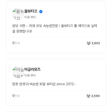
올뷰티끄
미용·뷰티
분당 서현 • 최대 규모 속눈썹전문 | 올뷰티끄 풀 예약으로 실력
을 증명합니다!
전국
3,603
어글리뮤즈
미용·뷰티
합정 반영구/속눈썹 토탈 뷰티샵 since 2012~
전국
3,590