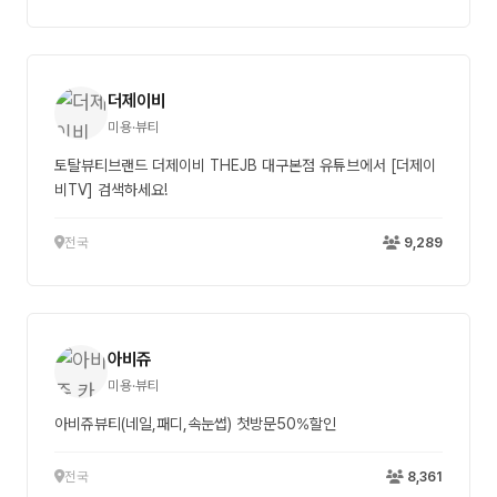
더제이비
미용·뷰티
토탈뷰티브랜드 더제이비 THEJB 대구본점 유튜브에서 [더제이
비TV] 검색하세요!
전국
9,289
아비쥬
미용·뷰티
아비쥬뷰티(네일,패디,속눈썹) 첫방문50%할인
전국
8,361