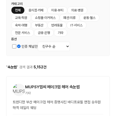
카테고리
전체
음식점·카페
미용·뷰티
의료·병원
교육·학원
쇼핑몰·이커머스
패션·의류
운동·헬스
숙박·여행
부동산
반려동물
IT·서비스
전문 서비스
금융·은행
기타
옵션
인증 채널만
"
속눈썹
" 검색 결과
5,152건
MUPSY멉씨 메이크업 헤어 속눈썹
기타
트렌디한 부산 메이크업 헤어 증명사진 바디프로필 면접 승무원
하객 데일리 웨딩