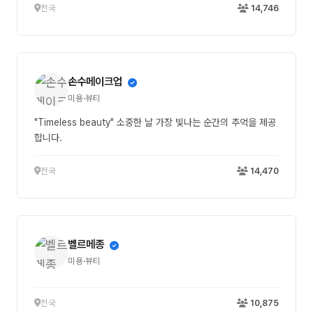
전국
14,746
손수메이크업
미용·뷰티
"Timeless beauty" 소중한 날 가장 빛나는 순간의 추억을 제공
합니다.
전국
14,470
벨르메종
미용·뷰티
전국
10,875