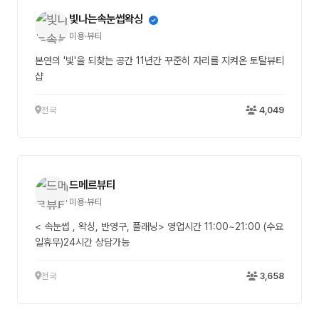
빛나는속눈썹왁싱
미용·뷰티
본연의 '빛'을 되찾는 공간 11년간 꾸준히 자리를 지켜온 토탈뷰티
샵
전국
4,049
드메르뷰티
미용·뷰티
< 속눈썹 , 왁싱, 반영구, 플래닝> 영업시간 11:00~21:00 (수요
일휴무)24시간 상담가능
전국
3,658