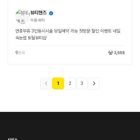
뷰티핸즈
미용·뷰티
연중무휴 3인동시시술 당일예약 가능 첫방문 할인 이벤트 네일
속눈썹 토탈뷰티샵
전국
3,555
1
2
3
서비스