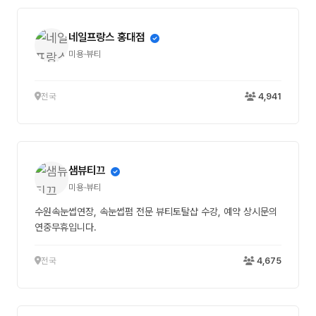
네일프랑스 홍대점
미용·뷰티
전국
4,941
샘뷰티끄
미용·뷰티
수원속눈썹연장, 속눈썹펌 전문 뷰티토탈샵 수강, 예약 상시문의
연중무휴입니다.
전국
4,675