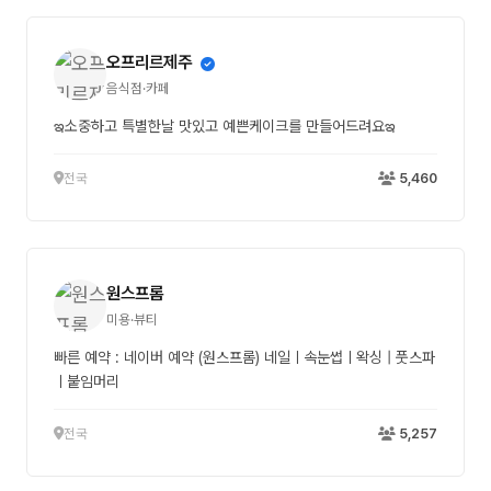
오프리르제주
음식점·카페
ఇ소중하고 특별한날 맛있고 예쁜케이크를 만들어드려요ఇ
전국
5,460
원스프롬
미용·뷰티
빠른 예약 : 네이버 예약 (원스프롬) 네일ㅣ속눈썹ㅣ왁싱 | 풋스파
ㅣ붙임머리
전국
5,257