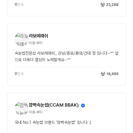
전국
23,288
라보떼래쉬
미용·뷰티
속눈썹전문샵 라보떼래쉬_ 강남/종로/홍대/건대 점 입니다~^^ 앞
으로 더욱더 열심히 노력할게요~^^
전국
18,495
깜빡속눈썹(CCAM BBAK)
미용·뷰티
국내 No.1 속눈썹 브랜드 '깜빡속눈썹' 입니다 :)