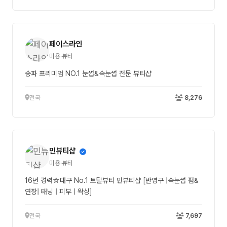
페이스라인
미용·뷰티
송파 프리미엄 NO.1 눈썹&속눈썹 전문 뷰티샵
전국
8,276
민뷰티샵
미용·뷰티
16년 경력☆대구 No.1 토탈뷰티 민뷰티샵 [반영구 |속눈썹 펌&
연장| 태닝 | 피부 | 왁싱]
전국
7,697