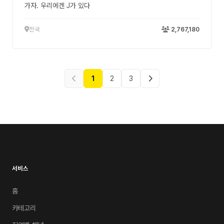
가자. 우리에겐 J가 있다
전국
2,767,180
1
2
3
서비스
홈
카테고리