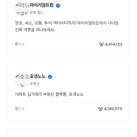
마이리얼트립
운동·헬스
항공, 숙소, 교통, 투어∙액티비티까지! 마이리얼트립에서 나다운
진짜 여행을 떠나보세요.
전국
4,414,123
호갱노노
부동산
아파트 실거래가 부동산 플랫폼, 호갱노노
전국
4,180,575