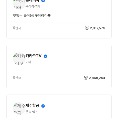
롯데리아
음식점·카페
맛있는 즐거움! 롯데리아♥
전국
2,917,579
카카오TV
기타
전국
2,868,254
제주항공
운동·헬스