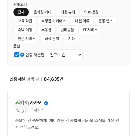
카테고리
전체
음식점·카페
미용·뷰티
의료·병원
교육·학원
쇼핑몰·이커머스
패션·의류
운동·헬스
숙박·여행
부동산
반려동물
IT·서비스
전문 서비스
금융·은행
기타
옵션
인증 채널만
·
인증 채널
검색 결과
84,635건
카카오
IT·서비스
중요한 건 똑똑하게, 재미있는 건 가볍게 카카오 소식을 가장 먼
저 전해드려요.