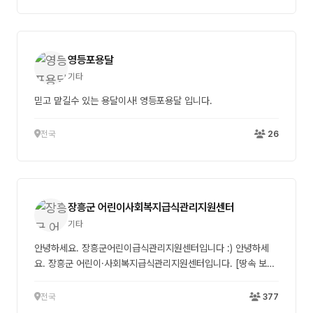
분을 하나씩 정리해드렸습니다. 특히 개인 직거래는 순서를 잘못
잡으면 시간만 지체되거나 계약금 문제로
영등포용달
기타
믿고 맡길수 있는 용달이사! 영등포용달 입니다.
전국
26
장흥군 어린이사회복지급식관리지원센터
기타
안녕하세요. 장흥군어린이급식관리지원센터입니다 :) 안녕하세
요. 장흥군 어린이·사회복지급식관리지원센터입니다. [땅속 보물
탐험대] 쑥쑥 자란 '장타리'가 건강 한 끼로 완성되었어요👩‍🍳 배
지 속 작은 씨앗처럼 시작된 '장타리'가 여러분의 관심과 사랑 속
전국
377
에서 동글동글한 갓에 주름이 생기고. 줄기가 쑥쑥 자라 어느새