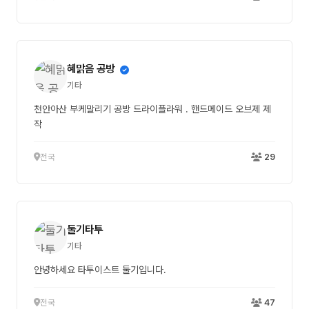
혜맑음 공방
기타
천안아산 부케말리기 공방 드라이플라워 . 핸드메이드 오브제 제
작
전국
29
둘기타투
기타
안녕하세요 타투이스트 둘기입니다.
전국
47