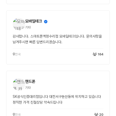
어엿한 흑느타리버섯이 되었어요! 정성껏 길러 수확한 '장타리'는
영양 가득한 느타리버섯전이 되어 건강한 한 끼로 완성되었답니
다🍴 직접 키우고, 관찰하고, 섭취함으로써 자연의 성장 과정과
모바일테크
식재료의 소중함을 배우는 특별한 시간이 되었는데요~ 흑느타리
버섯 '장타리'가 전해준 건강한 먹거리의 가치, 앞으로도 함께 나
기타
누어 보아요💕
감사합니다. 스마트폰액정수리점 모바일테크입니다. 문의사항을
남겨주시면 빠른 답변드리겠습니다.
전국
164
핸드폰
기타
SK공식인증대리점입니다 대전서구둔산동에 위치하고 있습니다
정직한 가격 친절상담 약속드립니다
전국
20