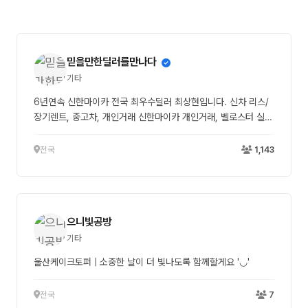
믿을만한딜러를만나다
기타
6년연속 신한마이카 전국 최우수딜러 최상현입니다. 신차 리스/
장기렌트, 중고차, 개인거래 신한마이카 개인거래, 벨로스터 실제
진행 후기입니다. 중고차를 개인 간 직거래로 구매하려는 분들이
많아지면서 신한마이카 개인거래 문의도 함께 늘고 있습니다. 최
전국
1,143
근에도 벨로스터 개인 매물을 보고 연락주신 고객님 상담을 도와
드린 적이 있습니다. 차량 가격은 괜찮았고 상태도 마음에 들어
바로 계약하고 싶어 하셨지만, 가장 큰 걱정은 개인거래도 대출
진행이 가능한지, 그리고 서류나 이전 절차가 복잡하지 않은지였
으니빛공방
습니다. 개인거래는 매매상사를 통한 거래와 달리 차량만 괜찮다
고 바로 진행하면 안 됩니다. 신한마이카 개인거래는 고객 조건만
기타
보는 것이 아니라 차량 상태, 매도자 서류 준비, 압류·저당 여부,
울산케이크토퍼 | 소중한 날이 더 빛나도록 함께할게요 '◡'
명의이전 흐름까지 같이 확인해야 실제 진행이 깔끔하게 됩니다.
벨로스터 상담 건에서도 먼저 차량 기본 정보와 판매자 상황을 체
전국
7
크한 뒤, 고객님이 준비해야 할 부분과 판매자가 준비해야 할 부