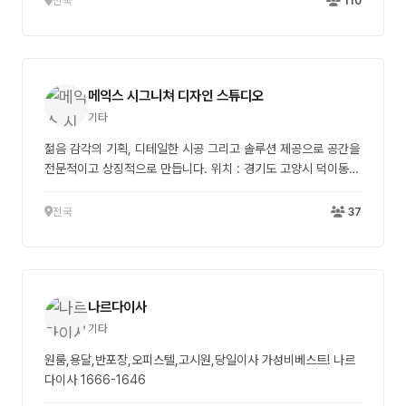
전국
110
메익스 시그니쳐 디자인 스튜디오
기타
젊음 감각의 기획, 디테일한 시공 그리고 솔루션 제공으로 공간을
전문적이고 상징적으로 만듭니다. 위치 : 경기도 고양시 덕이동
시공평수 : 48평 시공금액 : 9천만원 초반(냉난방기 포함)
전국
37
나르다이사
기타
원룸,용달,반포장,오피스텔,고시원,당일이사 가성비베스트! 나르
다이사 1666-1646