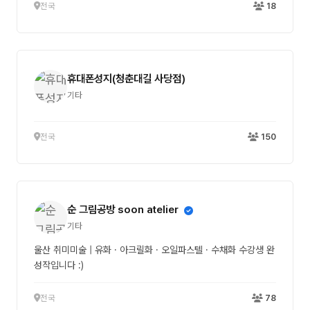
전국
18
휴대폰성지(청춘대길 사당점)
기타
전국
150
순 그림공방 soon atelier
기타
울산 취미미술 | 유화 · 아크릴화 · 오일파스텔 · 수채화 수강생 완
성작입니다 :)
전국
78