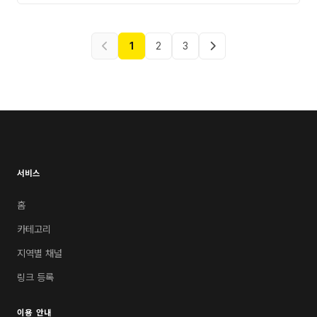
드할인혜택이 주어집니다. (초미니제외) 🔽🔽네이버예약바로가
기🔽🔽
https://booking.naver.com/booking/6/bizes/816672?
1
2
3
tr=bnm 디자인,사이즈,가격 등 아래 안내되어있으니 자세히 읽
어봐주세요🙏 1️⃣ 딸기트리케이크 _ 59,000원 바닐라쌀빵시트
5단 + 생딸기 4단 + 바닐라빈우유생크림 2️⃣화이트트리케이크 _
59,000원 바닐라쌀빵시트 5단 + 생딸기 4단 + 바닐라빈우유
생크림 3️⃣딸기생크림 바닐라쌀빵시트 + 생딸기 + 바닐라빈우유
생크림 •1호 : 49,000원 •미니 : 37,000원 •초미니 : 15,900
원 4️⃣산타딸기 바닐라쌀빵시트 + 생딸기 + 바닐라빈우유생크림
•1호 : 47,000원 •미
서비스
홈
카테고리
지역별 채널
링크 등록
이용 안내