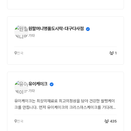
원할머니명품도시락-대구다사점
기타
전국
1
유이케이크
기타
유이케이크는 최상의재료로 최고의정성을 담아 건강한 쌀빵케이
크를 만듭니다. 먼저 유이케이크의 크리스마스케이크를 기다려주
셔서 감사합니다💕 올해도 속편하고 예쁘고 맛있는 케이크로 보
답드리기위해 다양하게 준비해보았습니다. ✔️크리스마스 케이크
전국
435
네이버 사전예약시, 금일부터 12월 13일까지 -2,000원 얼리버