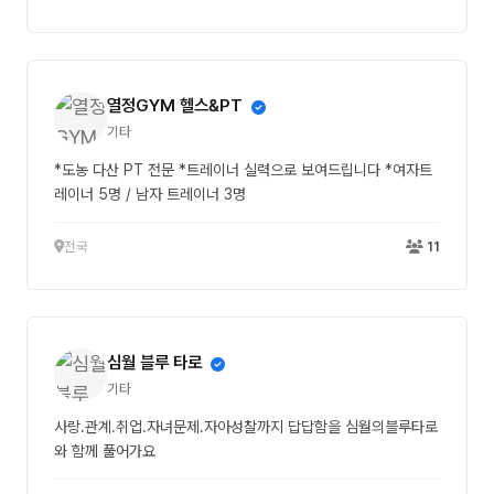
열정GYM 헬스&PT
기타
*도농 다산 PT 전문 *트레이너 실력으로 보여드립니다 *여자트
레이너 5명 / 남자 트레이너 3명
전국
11
심월 블루 타로
기타
사랑.관계.취업.자녀문제.자아성찰까지 답답함을 심월의블루타로
와 함께 풀어가요