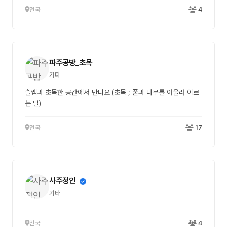
전국
4
파주공방_초목
기타
슬쌤과 초목한 공간에서 만나요 (초목 ; 풀과 나무를 아울러 이르
는 말)
전국
17
사주정인
기타
전국
4