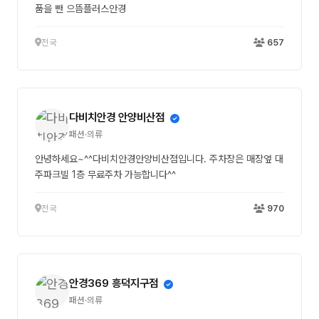
품을 뺀 으뜸플러스안경
전국
657
다비치안경 안양비산점
패션·의류
안녕하세요~^^다비치안경안양비산점입니다. 주차장은 매장옆 대
주파크빌 1층 무료주차 가능합니다^^
전국
970
안경369 흥덕지구점
패션·의류