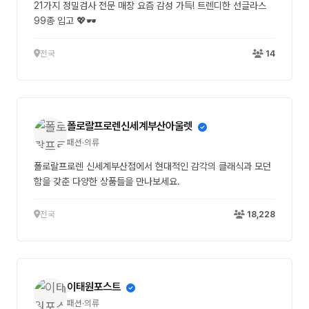
21가지 정밀검사 전문 매장 요즘 감성 가득! 트렌디한 선글라스
99종 입고 💖🕶️
전국
14
폴로랄프로렌신세계부산아울렛
패션·의류
폴로랄프로렌 신세계부산점에서 현대적인 감각의 클래식과 모던
함을 갖춘 다양한 상품들을 만나보세요.
전국
18,228
이태원포스트
패션·의류