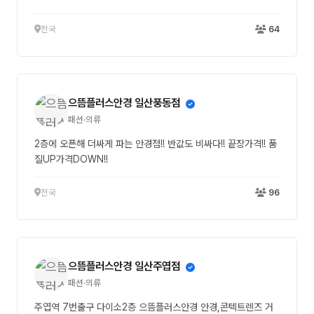
전국
64
으뜸플러스안경 일산풍동점
패션·의류
2층에 오픈해 더싸게 파는 안경점!! 반값도 비싸다!! 끝장가격!! 품
질UP가격DOWN!!
전국
96
으뜸플러스안경 일산주엽점
패션·의류
주엽역 7번출구 다이소2층 으뜸플러스안경 안경,콘텍트렌즈 거