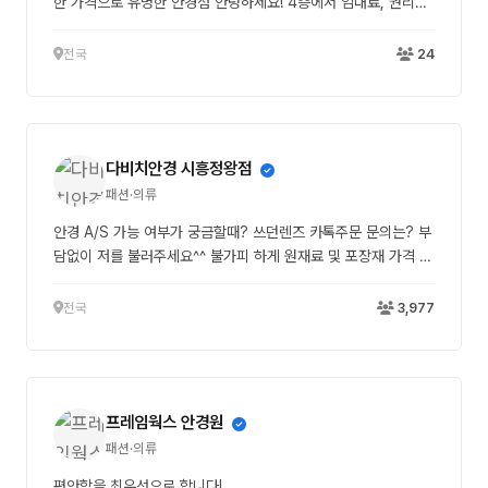
한 가격으로 유명한 안경점 안녕하세요! 4층에서 임대료, 권리금
을 아껴서 1층보다 할인에 할인 더+ 해주는 으뜸플러스안경 잠실
나루역점 입니다 :) 11월 한달간만 진행하는 콘택트렌즈 특가 가
전국
24
격표 공개합니다. 예약/주문 문의는 매장으로 언제든 연락주세요.
▼추가 할인+ 11월 딱! 한달간만▼ 아래 금액으로 구입 가능해
요! *하이클리어[시선] 24,000원 → 13,000원(으뜸할인가) *
알콘(토탈30) 2팩 구매시 1팩 증정 + 옵티프리 리플레니시
다비치안경 시흥정왕점
420ml 증정 근시용 270,000원 → 98,000원(으뜸할인가) 난
시용 405,000원 → 118,000원(으뜸할인가) *바슈롬[레이셀]
패션·의류
55,000원 → 31,000원(으뜸할인가) 📍서울특별시 송파구 올
안경 A/S 가능 여부가 궁금할때? 쓰던렌즈 카톡주문 문의는? 부
림픽로37길 130, A층 419호(신천동, 파크리오) (오시는길 : 잠
담없이 저를 불러주세요^^ 불가피 하게 원재료 및 포장재 가격 상
실나루역 파크리오A상가 4층) 🤙매장연락처 : 02-6423-5353
승으로 인해 4월 27일 부터 아큐브 일부 제품이 소폭 인상 되었
/ 010-4135-1982 🕧︎매장 영업시간 : 매일 10:00~21:00 주
습니다. ⚡ 모이스트 30P 정상가 43,000원 -> 할인가 26,000
전국
3,977
차 : 무료 주차 90분 가능
원 90P 정상가 118,000원 -> 할인가 68,000원 📌 오아시스
2주용 근시 6P 정상가 51,000원 -> 할인가 25,000원 12P 정
상가 92,000원 -> 할인가 46,000원 ✨ 비타 1달용 근시 6P
정상가 64,000원 -> 할인가 32,000원 ⭐ 디파인 7종 30P 정
프레임웍스 안경원
상가 68,000원 -> 할인가 41,000원 90P 정상가 172,000원
-> 할인가 100,000원 주문이 필요하신 분들은 카톡 및 유선으
패션·의류
로 주문 부탁드립니다~🥰
편안함을 최우선으로 합니다!