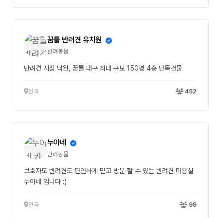
ෆ 3대질병 키트, 종합건강검진 완료 ෆ 기본교육 및 케어관리법 설
명 ෆ 전국 어디든 당일 집 문 앞까지 귀여운 반려견을 데려다드리
는 이동분양 가능
꿈틀 반려견 유치원
반려동물
반려견 지상 낙원, 꿈틀 대구 최대 규모 150평 4층 단독건물
전국
452
누아네
반려동물
보호자도 반려견도 편안하게 믿고 방문 할 수 있는 반려견 미용실
누아네 입니다 :)
전국
99