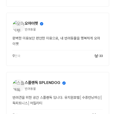
오마이펫
반려동물
완벽한 미용보단 편안한 미용으로, 내 반려동물을 행복하게 오마
이펫
전국
33
스플랜독 SPLENDOG
반려동물
반려견을 위한 공간 스플랜독 입니다. 유치원호텔│수중런닝머신│
독피트니스│어질리티