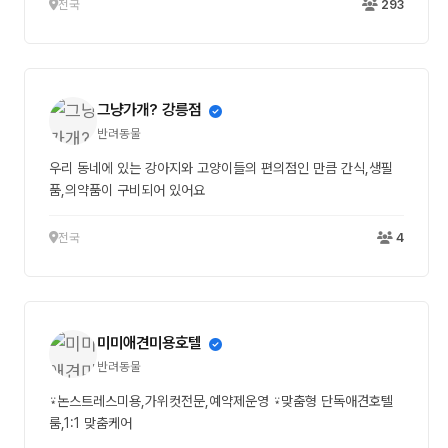
전국
293
그냥가개? 강릉점
반려동물
우리 동네에 있는 강아지와 고양이들의 편의점인 만큼 간식,생필
품,의약품이 구비되어 있어요
전국
4
미미애견미용호텔
반려동물
⍣논스트레스미용,가위컷전문,예약제운영 ⍣맞춤형 단독애견호텔
룸,1:1 맞춤케어