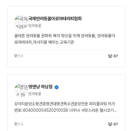
수 있을거에요. 신규 아이들도 기존 아이들도 산책이 미용에 도움
이 되는 경우가 많습니다. 저 혼자 하는 미용이 아니라 아이와 교
국제반려동물아로마테라피협회
감하며 함께하는 미용이기에 아이들과 친해지고 마음을 얻는게 중
요하지요^^ 제가 개인적으로 말씀 드리지 못하더라도 산책이 필요
반려동물
한 아이들은 산책준비도 해서 와주세요~
올바른 반려동물 문화와 복자 향상을 위해 반려동물, 반려동물아
로마테라피,마사지를 배우는 교육기관
전국
87
멍앤냥 하남점
반려동물
강아지분양소형견중형견대형견특수견분양전문 퍼피플라워 허가
번호:404000004520210028 너무나 사랑스러운 웰시코기
૮₍ ´• ˕ •` ₎ა ✿ 웰시코기 ✿ 공주님/ 왕자님 -----------------
---------- 상담 օʀ 예약 DM ︱전화︱문자︱오픈채팅 ෆ 010-
전국
87
5802-8047 ෆ 건강한 반려견 입양, 멍앤냥이 함께하겠습니다 :)