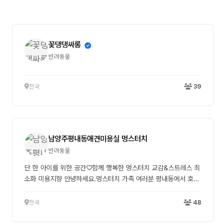
꽃댕댕싸롱
반려동물
전국
39
남양주평내동애견미용실 멍스터치
반려동물
단 한 아이를 위한 공간♡함께 행복한 멍스터치 교감&스트레스 최
소화 미용지향 안녕하세요.멍스터치 가족 여러분 평내동에서 호평
동으로 멍스터치의 보금자리를 옮겼습니다. 공사중이라 어수선한
평내동의 환경에 아이들이 스트레스를 받을까 정이 들었던 평내동
전국
48
을 정리했어요. 호평동 멍스터치에 오시면 기존의 따스함을 느끼
실수 있도록 아이들을 생각하며 하나하나 꾸민 멍스터치를 만나실