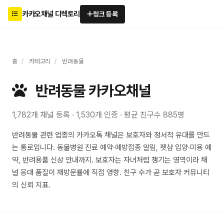
카카오채널 디렉토리
링크 등록
홈
/
카테고리
/
반려동물
반려동물 카카오채널
1,782개 채널 등록 · 1,530개 인증 · 평균 친구수 885명
반려동물 관련 업종의 카카오톡 채널은 보호자와 정서적 유대를 만드
는 통로입니다. 동물병원 진료 예약·예방접종 알림, 펫샵 입양·미용 예
약, 반려용품 신상 안내까지. 보호자는 자녀처럼 챙기는 영역이라 채
널 응대 품질이 재방문률에 직접 영향. 친구 수가 곧 보호자 커뮤니티
의 신뢰 지표.