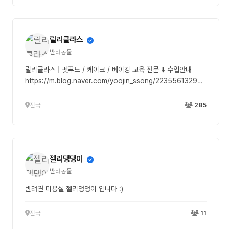
릴리클라스
반려동물
릴리클라스 | 펫푸드 / 케이크 / 베이킹 교육 전문 ⬇️ 수업안내
https://m.blog.naver.com/yoojin_ssong/223556132995
https://link.inpock.co.kr/lillyclass 📌 릴리클라스 창업 마스
터반(자격증반) 9주 과정 ✨️ 이론/실습 완전 정복 ✔️ 영양학 ✔️ 단
전국
285
미사료제조업 허가 과정 ✔️ 사료성분검사 ✔️ 부동산, 인테리어
Tip ✔️ 사료제조공정서 작성 (배합 비율, 등록 성분량 계산법) ✔️
기물, 도구, 재료 구매처 안내 ✔️ 마케팅 ✔️ 건조간식, 베이커리,
자연식, 트렌드간식 ✔️ 유니크한 케이크 제조&디자인🎂 (기호성,
젤리댕댕이
판매 실용성 탁월한 레시피 구성) 🌷 릴리의 모든 커리어와 노하우
를 아낌없이 나눕니다! ✨️ 한국프로베이킹협회(KPBA) 본원 ✨️ 릴
반려동물
리클라스 대표 ✨️ 사단법인풀잎연합회 펫푸드 분과회장 ✨️ 방송/
반려견 미용실 젤리댕댕이 입니다 :)
언론사 인터뷰 다수 ✨️ 11년차 강의 경력 ✨️ 국가기술자격기능사
출신 🏅한국프로베이킹협회(KPBA) 본원 릴리클라스는 애정과 진
전국
11
심으로