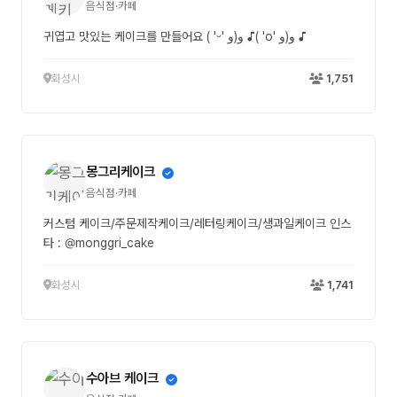
음식점·카페
화성시
1,751
몽그리케이크
음식점·카페
커스텀 케이크/주문제작케이크/레터링케이크/생과일케이크 인스
타 : @monggri_cake
화성시
1,741
수아브 케이크