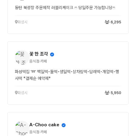
동탄 북광장 주문제작 러블리케이크 ෆ 당일주문 가능합니당ෆ
화성시
6,295
꽃 한 조각
음식점·카페
화성떡집 ➿ 백일떡•돌떡•생일떡•상차림떡•답례떡•개업떡•행
사떡 *결제순 예약제*
화성시
5,950
A-Choo cake
음식점·카페