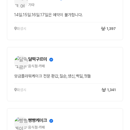
기타
14일.15일.16일.17일은 예약이 불가합니다.
화성시
1,397
달떡구르미
음식점·카페
앙금플라워케이크 전문 환갑,칠순,생신,백일,첫돌
화성시
1,341
빵빵케이크
음식점·카페