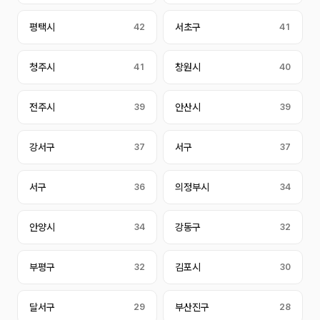
평택시
42
서초구
41
청주시
41
창원시
40
전주시
39
안산시
39
강서구
37
서구
37
서구
36
의정부시
34
안양시
34
강동구
32
부평구
32
김포시
30
달서구
29
부산진구
28