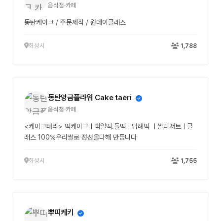
음식점·카페
동탄케이크 / 주문제작 / 원데이클래스
화성시
1,788
동탄앙금플라워 Cake taeri
음식점·카페
<케이크태리> 떡케이크ㅣ백일떡.돌떡ㅣ답례떡 ㅣ쌀디저트ㅣ클
래스 100%우리쌀로 정성을다해 만듭니다
화성시
1,755
뿌띠케키