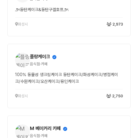
౨ৎ동탄케이크&동탄구겔호프౨ৎ
화성시
2,973
플랑케이크
음식점·카페
100% 동물성 생크림케이크 동탄케이크/화성케이크/병점케이
크/수원케이크/오산케이크/용인케이크
화성시
2,750
M 베이커리 카페
음식점·카페