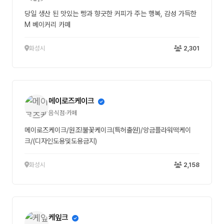
당일 생산 된 맛있는 빵과 향긋한 커피가 주는 행복, 감성 가득한
M 베이커리 카페
화성시
2,301
메이로즈케이크
음식점·카페
메이로즈케이크/원조!불꽃케이크(특허출원)/앙금플라워떡케이
크/(디자인도용및도용금지)
화성시
2,158
케잎크