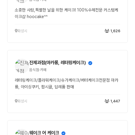
소중한 사람,특별한 날을 위한 케이크! 100%수제전문 커스텀케
이크샵 hoocake^^
화성시
1,626
진제과점(마카롱, 레터링케이크)
음식점·카페
레터링케이크/플라워케이크/슈가케이크/버터케이크전문점 마카
롱, 아이싱쿠키, 팝시클, 답례품 판매
화성시
1,447
웨이크 어 케이크