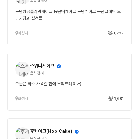
음식점·카페
동탄앙금플라워케이크 동탄떡케이크 동탄케이크 동탄답례떡 도
라지정과 설선물
화성시
1,722
스위티케이크
음식점·카페
주문은 최소 3-4일 전에 부탁드려요 :-)
화성시
1,681
후케이크(Hoo Cake)
음식점·카페