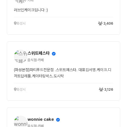
기타
러브인케이크입니다 :)
화성시
3,406
스위트페스타
음식점·카페
(화성본점)파티푸드전문점 .스위트페스타. 대표김서영.케이크.디
저트답례품.케이터링박스.도시락
화성시
3,126
wonnie cake
음식점·카페