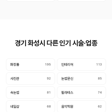
경기 화성시 다른 인기 시술·업종
화장품
195
인테리어
113
사진관
92
눈썹문신
85
속눈썹
81
필라테스
74
네일샵
68
음악학원
62