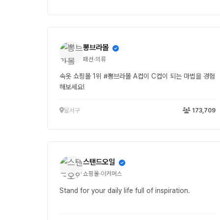
뽕브라몰
패션·의류
속옷 쇼핑몰 1위 #뽕브라몰 A컵이 C컵이 되는 마법을 경험
해보세요!
달서구
173,709
스탠드오일
쇼핑몰·이커머스
Stand for your daily life full of inspiration.