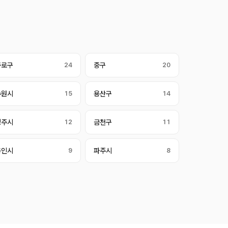
종로구
24
중구
20
수원시
15
용산구
14
청주시
12
금천구
11
용인시
9
파주시
8