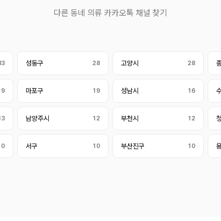
다른 동네 의류 카카오톡 채널 찾기
33
성동구
28
고양시
28
19
마포구
19
성남시
16
13
남양주시
12
부천시
12
10
서구
10
부산진구
10