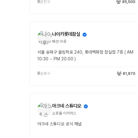
금천구
85,500
나이키롯데잠실
패션·의류
서울 송파구 올림픽로 240, 롯데백화점 잠실점 7층 ( AM
10:30 ~ PM 20:00 )
송파구
81,870
아크네 스튜디오
쇼핑몰·이커머스
아크네 스튜디오 공식 채널