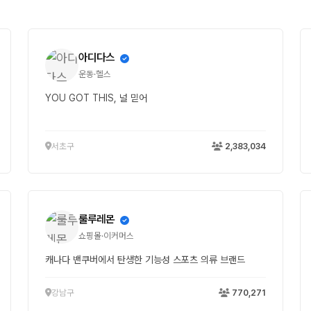
아디다스
운동·헬스
YOU GOT THIS, 널 믿어
서초구
2,383,034
룰루레몬
쇼핑몰·이커머스
캐나다 밴쿠버에서 탄생한 기능성 스포츠 의류 브랜드
강남구
770,271