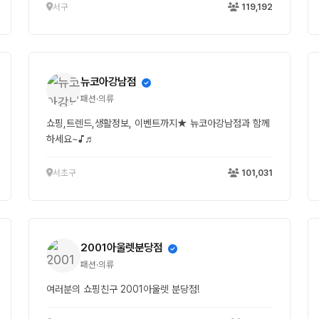
서구
119,192
뉴코아강남점
패션·의류
쇼핑,트렌드,생활정보, 이벤트까지★ 뉴코아강남점과 함께
하세요~♪♬
서초구
101,031
2001아울렛분당점
패션·의류
여러분의 쇼핑친구 2001아울렛 분당점!