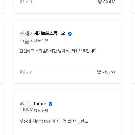
성남시
82,612
제키브로스튜디오
교육·학원
편안하고 스타일리쉬한 남아복 ,제키브로입니다.
중랑구
78,267
hince
미용·뷰티
Mood-Narrative 메이크업 브랜드, 힌스