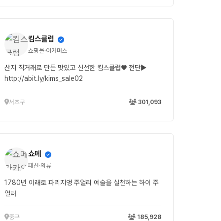
킴스클럽
쇼핑몰·이커머스
산지 직거래로 만든 맛있고 신선한 킴스클럽♥ 전단▶
http://abit.ly/kims_sale02
서초구
301,093
쇼메
패션·의류
1780년 이래로 파리지앵 주얼리 예술을 실천하는 하이 주
얼러
중구
185,928