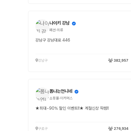
나이키 강남
패션·의류
강남구 강남대로 446
강남구
382,957
폼나는언니네
쇼핑몰·이커머스
★최대~90% 할인 이벤트!!★ 계절신상 득템!!
구로구
276,934