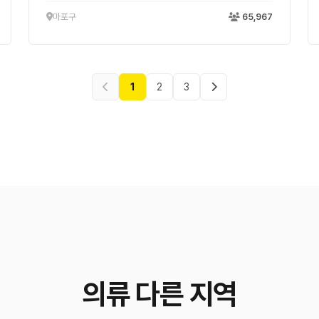
마포구
65,967
1
2
3
의류 다른 지역