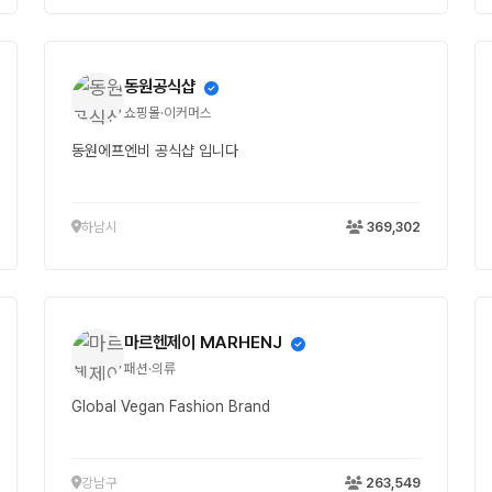
동원공식샵
쇼핑몰·이커머스
동원에프엔비 공식샵 입니다
하남시
369,302
마르헨제이 MARHENJ
패션·의류
Global Vegan Fashion Brand
강남구
263,549