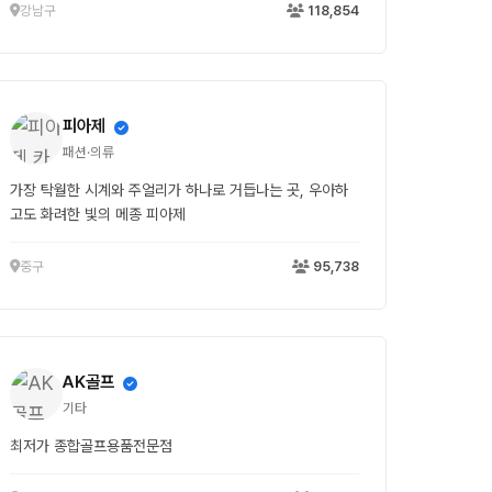
강남구
118,854
피아제
패션·의류
가장 탁월한 시계와 주얼리가 하나로 거듭나는 곳, 우아하
고도 화려한 빛의 메종 피아제
중구
95,738
AK골프
기타
최저가 종합골프용품전문점