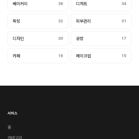
베이커리
36
디저트
34
왁싱
32
피부관리
31
디자인
30
공방
17
카페
16
메이크업
15
서비스
홈
카테고리