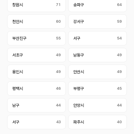
창원시
71
송파구
64
천안시
60
강서구
59
부산진구
55
서구
54
서초구
49
남동구
49
용인시
49
안산시
49
평택시
46
부평구
45
남구
44
안양시
44
서구
43
파주시
40