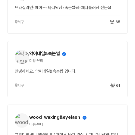
브라질리언•페이스•바디왁싱•속눈썹펌•패디플래닝 전문샵
서구
65
악어네일&속눈썹
미용·뷰티
안녕하세요. 악어네일&속눈썹 입니다.
서구
61
wood_waxing&eyelash
미용·뷰티
프리미엄 퀵 브라질리언/ 페이스,바디 왁싱 시그니쳐LED펌포인