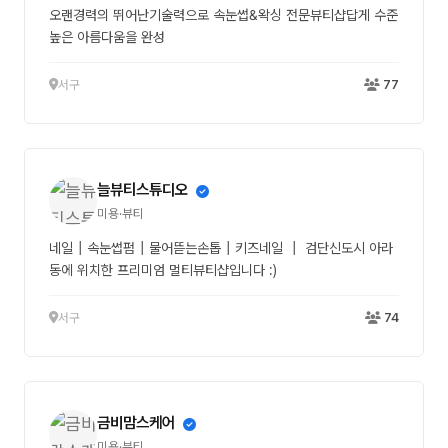
오랜경력의 뛰어난기술력으로 속눈썹&왁싱 전문뷰티샵답게 수준
높은 아름다움을 완성
서구
77
늘뷰티스튜디오
미용·뷰티
네일┃속눈썹펌┃물어뜯는손톱┃키즈네일 ┃ 검단신도시 아라
동에 위치한 프리미엄 멀티뷰티샵입니다 :)
서구
74
금비맘스케어
미용·뷰티