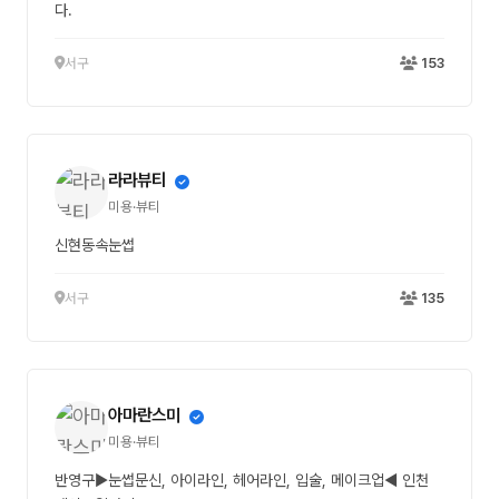
다.
서구
153
라라뷰티
미용·뷰티
신현동속눈썹
서구
135
아마란스미
미용·뷰티
반영구▶눈썹문신, 아이라인, 헤어라인, 입술, 메이크업◀ 인천