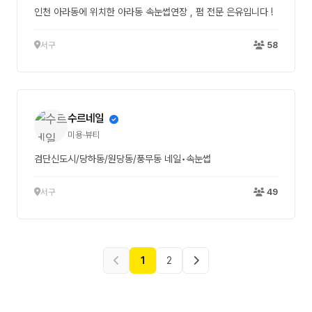
인천 아라동에 위치한 아라동 속눈썹연장 , 펌 전문 은유입니다 !
서구
58
수르네일
미용·뷰티
검단신도시/당하동/원당동/풍무동 네일•속눈썹
서구
49
1
2