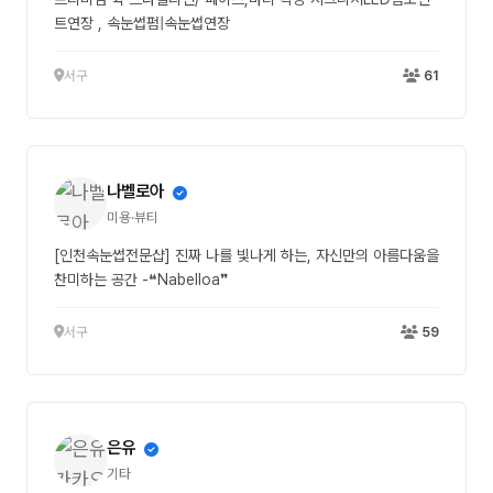
트연장 , 속눈썹펌|속눈썹연장
서구
61
나벨로아
미용·뷰티
[인천속눈썹전문샵] 진짜 나를 빛나게 하는, 자신만의 아름다움을
찬미하는 공간 -❝Nabelloa❞
서구
59
은유
기타