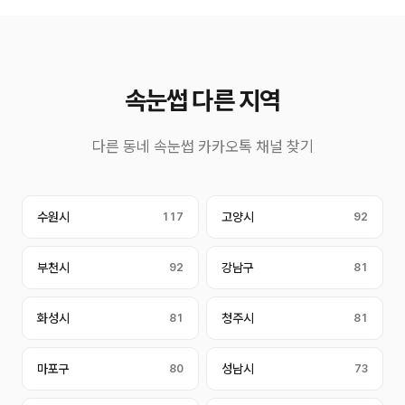
속눈썹 다른 지역
다른 동네 속눈썹 카카오톡 채널 찾기
수원시
117
고양시
92
부천시
92
강남구
81
화성시
81
청주시
81
마포구
80
성남시
73