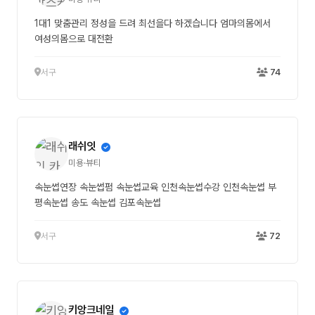
1대1 맞춤관리 정성을 드려 최선을다 하겠습니다 엄마의몸에서
여성의몸으로 대전환
서구
74
래쉬잇
미용·뷰티
속눈썹연장 속눈썹펌 속눈썹교육 인천속눈썹수강 인천속눈썹 부
평속눈썹 송도 속눈썹 김포속눈썹
서구
72
키앙크네일