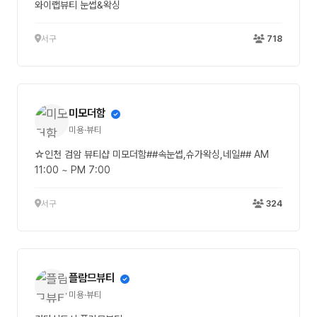
와이랩뷰티 눈썹&왁싱
서구
718
미모더함
미용·뷰티
☆인천 검암 뷰티샵 미모더함##속눈썹,슈가왁싱,네일## AM
11:00 ~ PM 7:00
서구
324
플람므뷰티
미용·뷰티