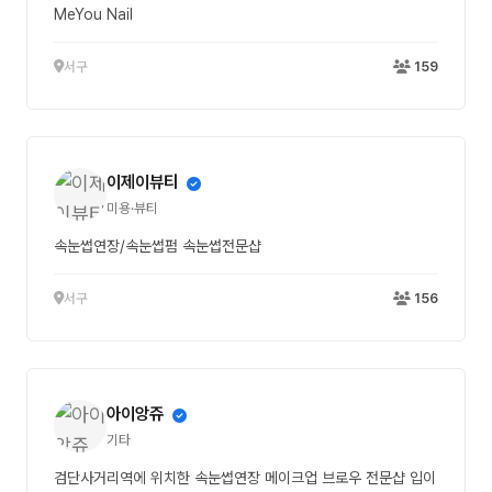
MeYou Nail
서구
159
이제이뷰티
미용·뷰티
속눈썹연장/속눈썹펌 속눈썹전문샵
서구
156
아이앙쥬
기타
검단사거리역에 위치한 속눈썹연장 메이크업 브로우 전문샵 입이