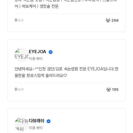
어 | 에보케어 | 생장술 전문
서구
268
EYEJOA
미용·뷰티
안녕하세요~^^인천 검단/김포 속눈썹펌 전문 EYEJOA입니다.한
올한올 정성스럽게 올려드려요♡
서구
195
다뷰래쉬
미용·뷰티