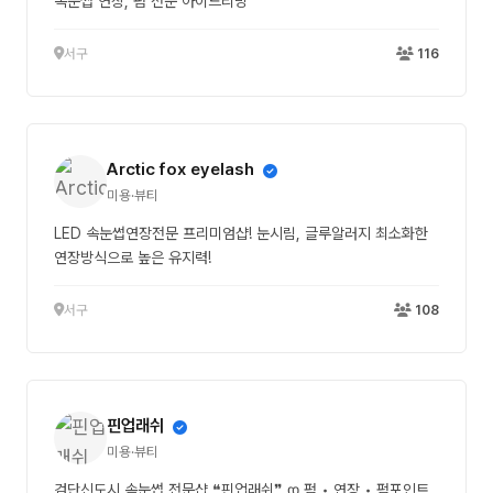
속눈썹 연장, 펌 전문 아이드리밍
서구
116
Arctic fox eyelash
미용·뷰티
LED 속눈썹연장전문 프리미엄샵! 눈시림, 글루알러지 최소화한
연장방식으로 높은 유지력!
서구
108
핀업래쉬
미용·뷰티
검단신도시 속눈썹 전문샵 ❝핀업래쉬❞ დ 펌 • 연장 • 펌포인트