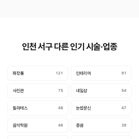
인천 서구 다른 인기 시술·업종
화장품
121
인테리어
91
사진관
75
네일샵
54
필라테스
48
눈썹문신
47
음악학원
46
증권
39