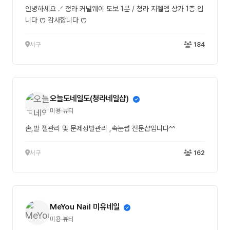
안녕하세요 .ᐟ 청라 커널웨이 도보 1분 / 청라 지젤엠 상가 1층 입
니다 ꯁ 감사합니다 ꯁ
서구
184
오늘도네일도(청라네일샵)
미용·뷰티
손,발 젤관리 및 문제성발관리 ,속눈썹 전문샵입니다^^
서구
162
MeYou Nail 미유네일
미용·뷰티