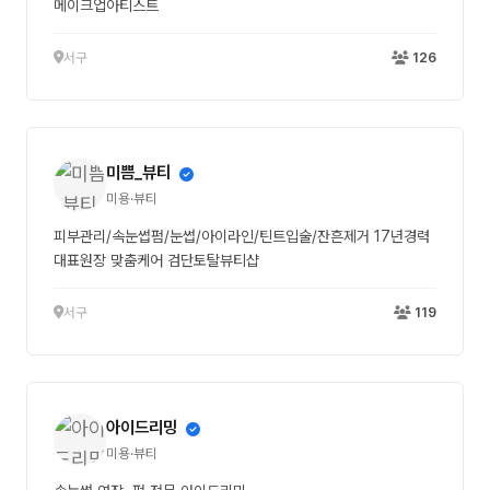
메이크업아티스트
서구
126
미쁨_뷰티
미용·뷰티
피부관리/속눈썹펌/눈썹/아이라인/틴트입술/잔흔제거 17년경력
대표원장 맞춤케어 검단토탈뷰티샵
서구
119
아이드리밍
미용·뷰티