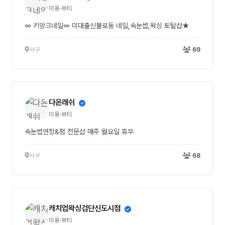
미용·뷰티
∞ 키앙크네일∞ 미대출신불로동 네일,속눈썹,왁싱 토탈샵★
서구
69
다온래쉬
미용·뷰티
속눈썹연장&펌 전문샵 매주 월요일 휴무
서구
68
캐치업왁싱검단신도시점
미용·뷰티