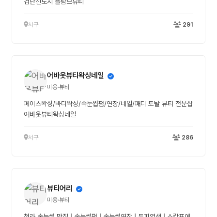
검단신도시 플람므뷰티
서구
291
어바웃뷰티왁싱네일
미용·뷰티
페이스왁싱/바디왁싱/속눈썹펌/연장/네일/패디 토탈 뷰티 전문샵
어바웃뷰티왁싱네일
서구
286
뷰티어리
미용·뷰티
청라 속눈썹 맛집 | 속눈썹펌 | 속눈썹연장 | 두피염색 | 스칼프에