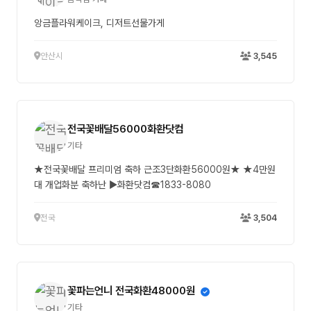
앙금플라워케이크, 디저트선물가게
안산시
3,545
전국꽃배달56000화환닷컴
기타
★전국꽃배달 프리미엄 축하 근조3단화환56000원★ ★4만원
대 개업화분 축하난 ▶화환닷컴☎1833-8080
전국
3,504
꽃파는언니 전국화환48000원
기타