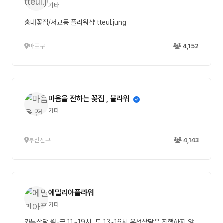
기타
홍대꽃집/서교동 플라워샵 tteul.jung
마포구
4,152
마음을 전하는 꽃집 , 블라워
기타
부산진구
4,143
에밀리아플라워
기타
카톡상담 월-금 11~19시, 토 13~16시 유선상담은 진행하지 않