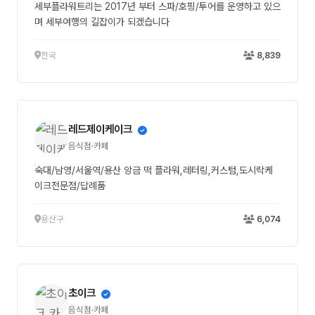
세부플라워트리는 2017년 부터 스파/호핑/투어를 운영하고 있으
며 세부여행의 길잡이가 되겠습니다
전국
8,839
레드제이케이크
음식점·카페
숙대/남영/서울역/용산 앙금 떡 플라워,레터링,커스텀,도시락케
이크전문점/답례품
용산구
6,074
초이크
음식점·카페