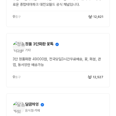
로운 종합테마파크 대전오월드 공식 채널입니다.
중구
12,621
정품 3단화환 꽃톡
기타
3단 정품화환 49000원, 전국당일3시간무료배송, 꽃, 화분, 관
엽, 동서양란 배송가능
동구
12,527
달콤하잉
음식점·카페