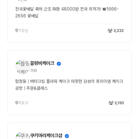
전국꽃배달 축하 근조 화환 48000원 전국 최저가! ☎1666-
2656 꽃배달
기장군
3,232
블랑비케이크
기타
합정동 | 버터크림 플라워 케이크 따뜻한 감성의 프리미엄 케이크
공방 | 주문&클래스
마포구
3,193
쿠키마리케이크샵