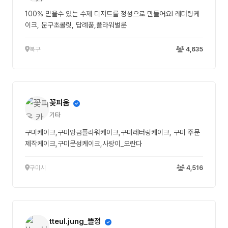
100% 믿을수 있는 수제 디저트를 정성으로 만들어요! 레터링케
이크, 문구초콜릿, 답례품,플라워벌룬
북구
4,635
꽃피움
기타
구미케이크,구미앙금플라워케이크,구미레터링케이크, 구미 주문
제작케이크,구미문성케이크,사랑이_오란다
구미시
4,516
tteul.jung_뜰정