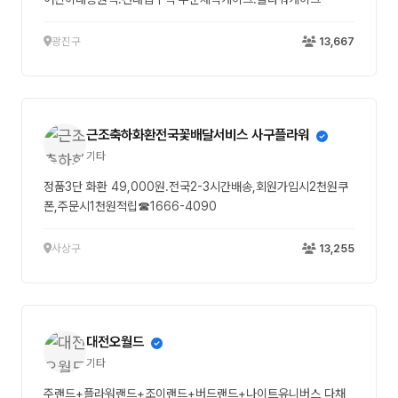
광진구
13,667
근조축하화환전국꽃배달서비스 사구플라워
기타
정품3단 화환 49,000원.전국2-3시간배송,회원가입시2천원쿠
폰,주문시1천원적립☎1666-4090
사상구
13,255
대전오월드
기타
주랜드+플라워랜드+조이랜드+버드랜드+나이트유니버스 다채