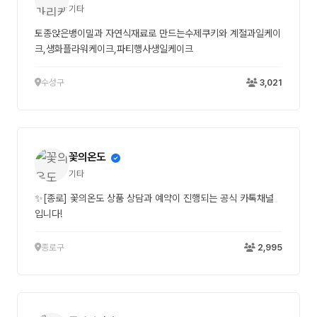
기타
토종앉은뱅이밀과 자연식재료로 만드는수제쿠키와 계절과일케이
크,생화플라워케이크,파티행사생일케이크
수성구
3,021
꽃의온도
기타
✨[종로] 꽃의온도 상품 상담과 예약이 진행되는 공식 카톡채널
입니다!
종로구
2,995