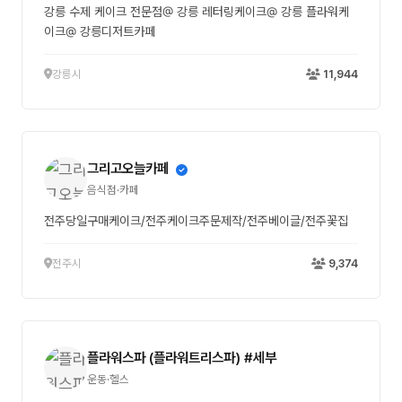
강릉 수제 케이크 전문점@ 강릉 레터링케이크@ 강릉 플라워케
이크@ 강릉디저트카페
강릉시
11,944
그리고오늘카페
음식점·카페
전주당일구매케이크/전주케이크주문제작/전주베이글/전주꽃집
전주시
9,374
플라워스파 (플라워트리스파) #세부
운동·헬스