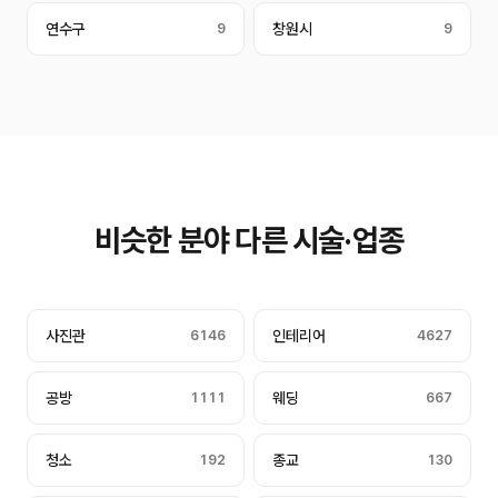
연수구
9
창원시
9
비슷한 분야 다른 시술·업종
사진관
6146
인테리어
4627
공방
1111
웨딩
667
청소
192
종교
130