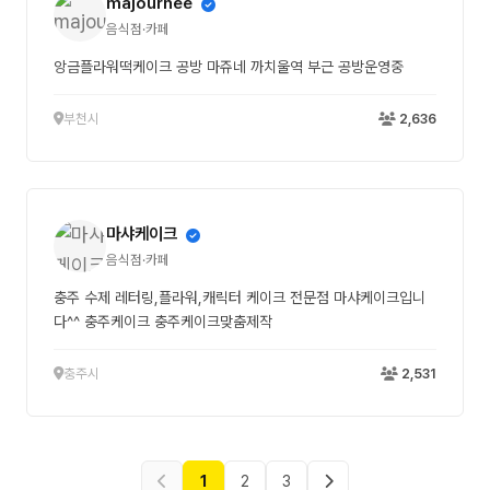
majournee
음식점·카페
앙금플라워떡케이크 공방 마쥬네 까치울역 부근 공방운영중
부천시
2,636
마샤케이크
음식점·카페
충주 수제 레터링,플라워,캐릭터 케이크 전문점 마샤케이크입니
다^^ 충주케이크 충주케이크맞춤제작
충주시
2,531
1
2
3