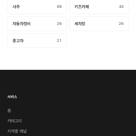
사주
88
키즈카페
43
자동차정비
26
세차장
26
중고차
21
서비스
홈
카테고리
지역별 채널