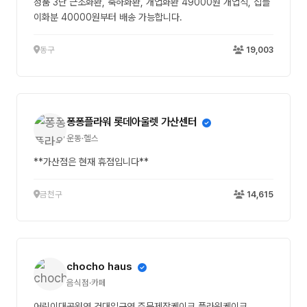
정품 3단 근조화환, 축하화환, 개업화환 49000원 개업식, 집들
이화분 40000원부터 배송 가능합니다.
동구
19,003
퐁퐁플라워 롯데아울렛 가산센터
운동·헬스
**가산점은 현재 휴점입니다**
금천구
14,615
chocho haus
음식점·카페
어린이대공원역.건대입구역 주문제작케이크.플라워케이크