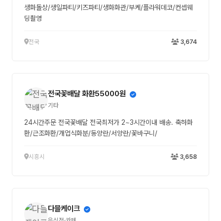
생화돌상/생일파티/키즈파티/생화화관/부케/플라워데코/컨셉웨
딩촬영
전국
3,674
전국꽃배달 화환55000원
기타
24시간주문 전국꽃배달 전국최저가 2~3시간이내 배송. 축하화
환/근조화환/개업식화분/동양란/서양란/꽃바구니/
시흥시
3,658
다믈케이크
음식점·카페