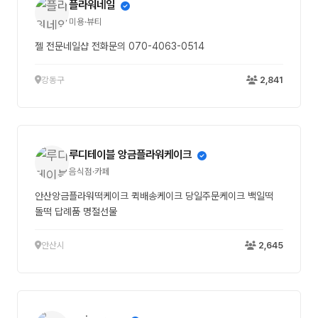
플라워네일
미용·뷰티
젤 전문네일샵 전화문의 070-4063-0514
강동구
2,841
루디테이블 앙금플라워케이크
음식점·카페
안산앙금플라워떡케이크 퀵배송케이크 당일주문케이크 백일떡
돌떡 답례품 명절선물
안산시
2,645