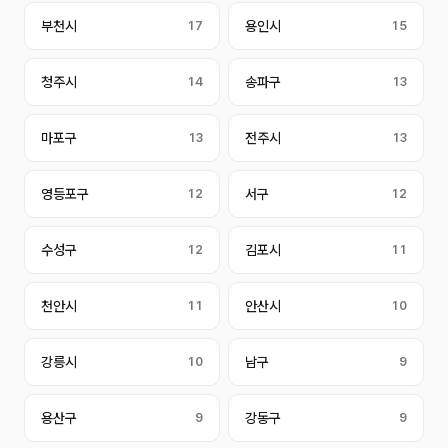
부천시
17
용인시
15
청주시
14
송파구
13
마포구
13
전주시
13
영등포구
12
서구
12
수성구
12
김포시
11
천안시
11
안산시
10
강릉시
10
남구
9
용산구
9
강동구
9