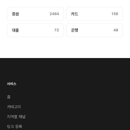
증권
2464
카드
156
대출
72
은행
48
서비스
홈
카테고리
지역별 채널
링크 등록