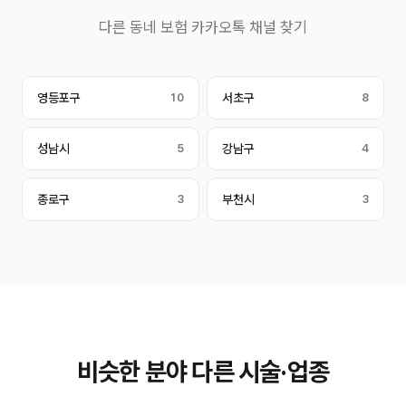
다른 동네 보험 카카오톡 채널 찾기
영등포구
10
서초구
8
성남시
5
강남구
4
종로구
3
부천시
3
비슷한 분야 다른 시술·업종