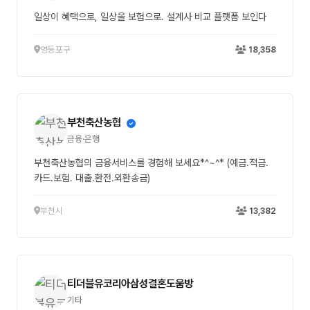
일상이 혜택으로, 일상을 보험으로. 설계사 비교 플랫폼 보인다
영등포구
18,358
부천축산농협
금융·은행
부천축산농협의 금융서비스를 경험해 보세요*^~^* (예금.적금.
카드.보험. 대출.환전.외환송금)
부천시
13,382
티더블유코리아삼성결혼도움방
기타