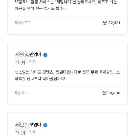
보험료/보험금 서비스는 "채팅하기"를 눌러주세요. 빠르고 쉬운
이용을 위해 친구 추가도 필수~!
영등포구
22,321
쎈엄마
기타
센스있는 라이프 콘텐츠, 쎈엄마입니다♥ 전국 무료 육아강연, 스
타특강 정보부터 육아꿀팁까지!
동래구
19,808
보인다
기타