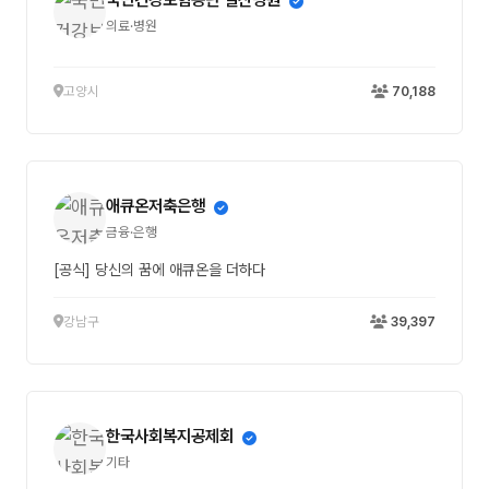
의료·병원
고양시
70,188
애큐온저축은행
금융·은행
[공식] 당신의 꿈에 애큐온을 더하다
강남구
39,397
한국사회복지공제회
기타