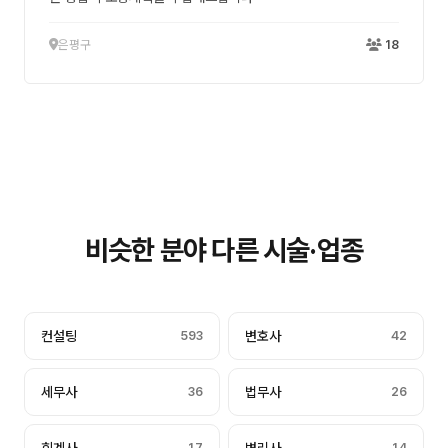
은평구
18
비슷한 분야 다른 시술·업종
컨설팅
593
변호사
42
세무사
36
법무사
26
17
14