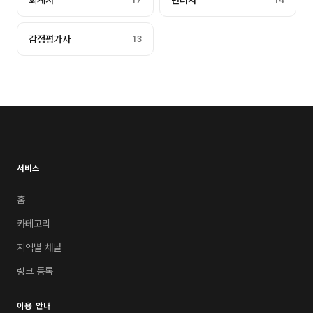
회계사
변리사
감정평가사
13
서비스
홈
카테고리
지역별 채널
링크 등록
이용 안내