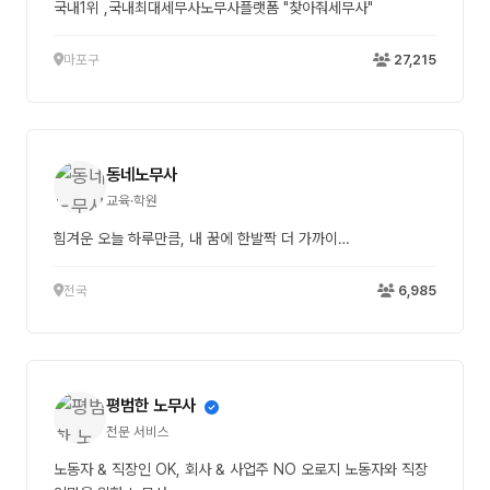
국내1위 ,국내최대세무사노무사플랫폼 "찾아줘세무사"
마포구
27,215
동네노무사
교육·학원
힘겨운 오늘 하루만큼, 내 꿈에 한발짝 더 가까이…
전국
6,985
평범한 노무사
전문 서비스
노동자 & 직장인 OK, 회사 & 사업주 NO 오로지 노동자와 직장