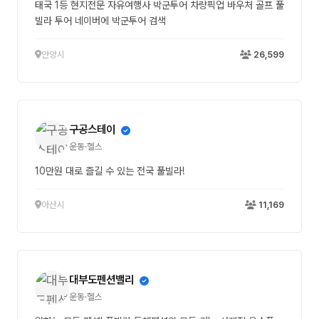
태국 1등 현지전문 자유여행사 박군투어 차량픽업 바우처 골프 풀
빌라 투어 네이버에 박군투어 검색
안양시
26,599
구공스테이
운동·헬스
10만원 대로 즐길 수 있는 전국 풀빌라!
아산시
11,169
대부도펜션밸리
운동·헬스