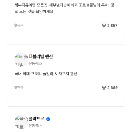
세부자유여행 모든것-세부별다방에서 리조트 &풀빌라 투어. 정
보 모든 것을 확인하세요
동구
2,857
티볼리빌 펜션
운동·헬스
국내 최대 규모의 풀빌라 & 자쿠지 펜션
전국
2,689
클락프로
운동·헬스