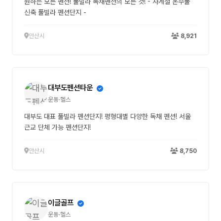
원하는 모든 펜션! 풀빌라 독채펜션의 모든 것! - 사계절 온수풀
신축 풀빌라 펜션단지 -
안산시
8,921
대부도펜션타운
운동·헬스
대부도 대표 풀빌라 펜션단지! 평형대별 다양한 독채 펜션! 서울
근교 단체 가능 펜션단지!
안산시
8,750
이글골프
운동·헬스