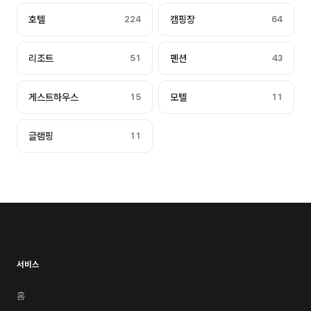
호텔
224
캠핑장
64
리조트
51
펜션
43
게스트하우스
15
모텔
11
글램핑
11
서비스
홈