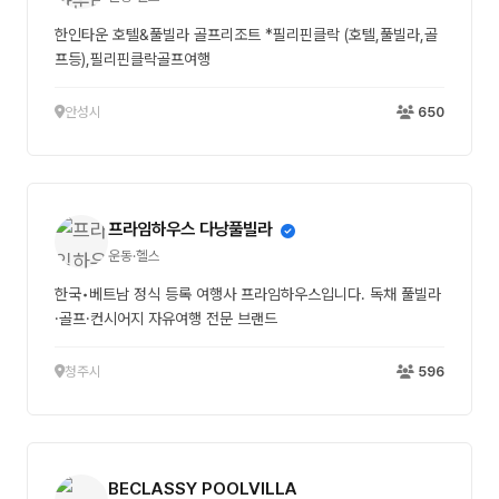
한인타운 호텔&풀빌라 골프리조트 *필리핀클락 (호텔,풀빌라,골
프등),필리핀클락골프여행
안성시
650
프라임하우스 다낭풀빌라
운동·헬스
한국•베트남 정식 등록 여행사 프라임하우스입니다. 독채 풀빌라
·골프·컨시어지 자유여행 전문 브랜드
청주시
596
BECLASSY POOLVILLA