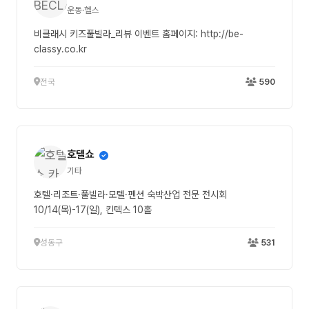
운동·헬스
비클래시 키즈풀빌라_리뷰 이벤트 홈페이지: http://be-
classy.co.kr
전국
590
호텔쇼
기타
호텔·리조트·풀빌라·모텔·펜션 숙박산업 전문 전시회
10/14(목)-17(일), 킨텍스 10홀
성동구
531