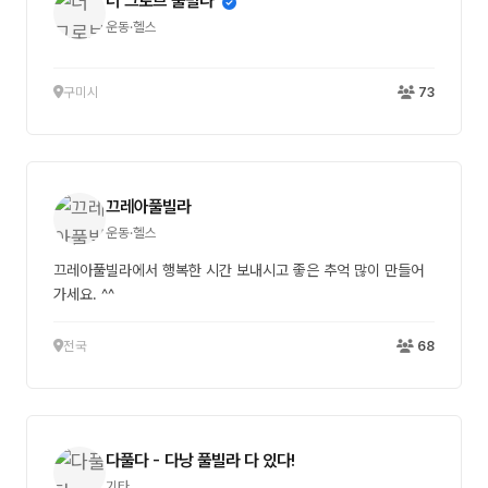
더 그로브 풀빌라
운동·헬스
구미시
73
끄레아풀빌라
운동·헬스
끄레아풀빌라에서 행복한 시간 보내시고 좋은 추억 많이 만들어
가세요. ^^
전국
68
다풀다 - 다낭 풀빌라 다 있다!
기타