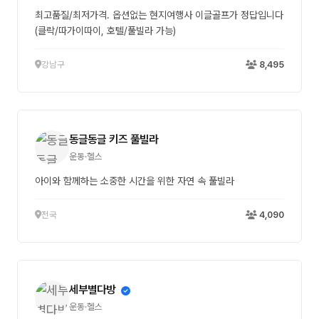
최고품질/최저가격. 옵션없는 현지여행사 이글골프가 정답입니다
(클락/따가이따이, 호텔/풀빌라 가능)
강남구
8,495
동글동글 키즈 풀빌라
운동·헬스
아이와 함께하는 소중한 시간을 위한 자연 속 풀빌라
전국
4,090
세부별다방
운동·헬스