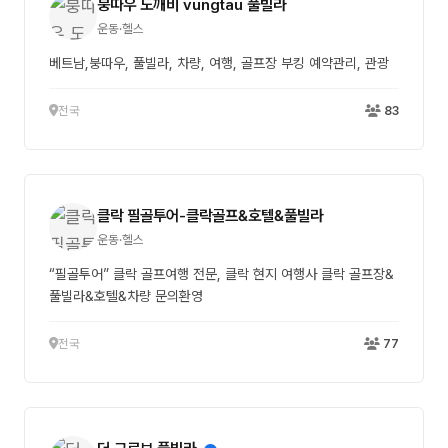
붕따우 도깨비 vungtau 풀빌라
운동·헬스
베트남,붕따우, 풀빌라, 차량, 여행, 골프장 부킹 예약관리, 관광
전국
83
클락 필골투어-클락골프&호텔&풀빌라
운동·헬스
“필골투어” 클락 골프여행 전문, 클락 현지 여행사 클락 골프장&
풀빌라&호텔&차량 문의환영
전국
77