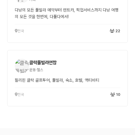
다낭의 모든 풀빌라 예약부터 렌트카, 픽업서비스까지 다낭 여행
의 모든 것을 한번에, 다풀다에서!
전국
22
클락풀빌라연합
운동·헬스
필리핀 클락 골프투어, 풀빌라, 숙소, 호텔, 액티비티
전국
10