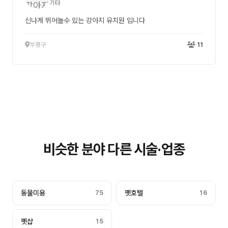
기타
신나게 뛰어놀수 있는 강아지 유치원 입니다
부평구
11
비슷한 분야 다른 시술·업종
동물미용
75
펫호텔
16
펫샵
15