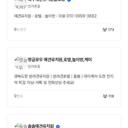
반려동물
애견유치원 · 호텔 · 놀이방 · 미용 010-3999-3882
수성구
173
멍글로우 애견유치원,호텔,놀이방,케어
반려동물
경북도청 반려견유치원ㅣ반려견호텔ㅣ돌봄ㅣ데이케어 도청 전지
역 픽업 가능! 카톡 및 전화상담 주세요!
전국
116
솔솔애견유치원