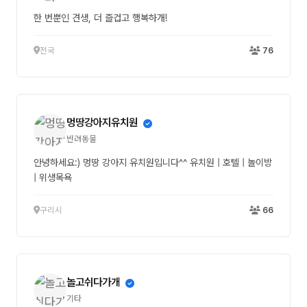
한 번뿐인 견생, 더 즐겁고 행복하개!
전국
76
멍땅강아지유치원
반려동물
안녕하세요:) 멍땅 강아지 유치원입니다^^ 유치원 | 호텔 | 놀이방
| 위생목욕
구리시
66
놀고쉬다가개
기타