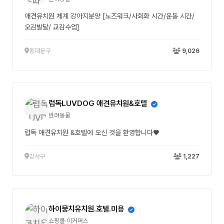
애견유치원 체계 강아지분양 [노즈워크/사회화 시간/운동 시간/
오감발달/ 교감수업]
동대문구
9,026
럽독LUVDOG 애견유치원&호텔
반려동물
럽독 애견유치원 &호텔에 오신 것을 환영합니다♥
강서구
1,227
하이뭉치유치원.호텔.미용
쇼핑몰·이커머스