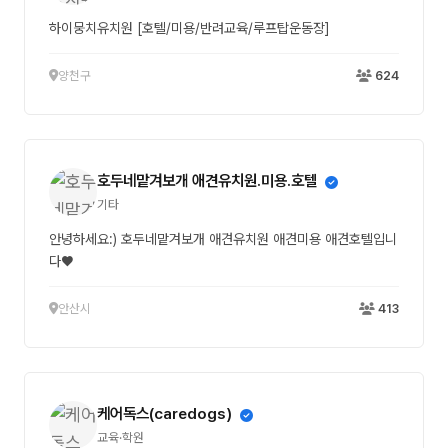
하이뭉치유치원 [호텔/미용/반려교육/루프탑운동장]
양천구
624
호두네맡겨보개 애견유치원.미용.호텔
기타
안녕하세요:) 호두네맡겨보개 애견유치원 애견미용 애견호텔입니
다♥
안산시
413
케어독스(caredogs)
교육·학원