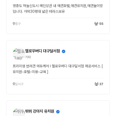
영종도 하늘신도시 메인상권 내 애견호텔,애견유치원,애견놀이방
입니다. 야외30평대 넓은 테라스보유
중구
55
헬로우버디 대구달서점
기타
프리미엄 반려견 에듀케어 ⅼ 헬로우버디 대구달서점 제공서비스 [
유치원•호텔•미용•교육 ]
달서구
37
뛰뛰 강아지 유치원