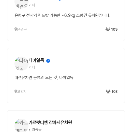
기타
은평구 전지역 픽드랍 가능한 ~6.9kg 소형견 유치원입니다.
은평구
109
다이얼독
기타
애견유치원 운영의 모든 것, 다이얼독
고양시
103
카르펫디엠 강아지유치원
반려동물