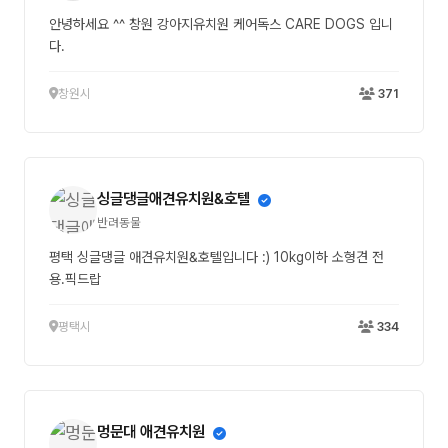
안녕하세요 ^^ 창원 강아지유치원 케어독스 CARE DOGS 입니
다.
창원시
371
싱글댕글애견유치원&호텔
반려동물
평택 싱글댕글 애견유치원&호텔입니다 :) 10kg이하 소형견 전
용.픽드랍
평택시
334
멍문대 애견유치원