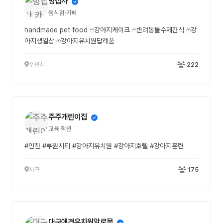
멍집사
음식점·카페
handmade pet food ෆ강아지케이크 ෆ반려동물수제간식 ෆ강
아지생일상 ෆ강아지유치원답례품
수원시
222
주주개린이집
교육·학원
#인천 #루원시티 #강아지유치원 #강아지호텔 #강아지훈련
서구
175
대구애견유치원알로몽