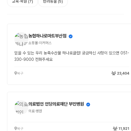
교육·학원 (7)
반려동물 (5)
농협하나로마트부산점
쇼핑몰·이커머스
믿을 수 있는 우리 농축수산물 하나로클럽! 궁금하신 사항이 있으면 051-
330-9000 전화주세요
북구
23,404
의료법인 인당의료재단 부민병원
의료·병원
북구
11,921