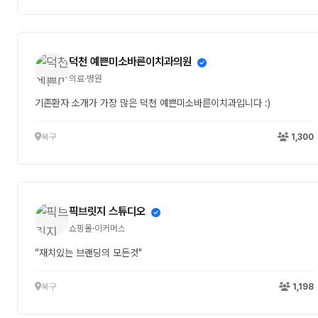
덕천 예쁜미소바른이치과의원
의료·병원
기존환자 소개가 가장 많은 덕천 예쁜미소바른이치과입니다 :)
북구
1,300
픽브릿지 스튜디오
쇼핑몰·이커머스
“재치있는 브랜딩의 모든것"
북구
1,198