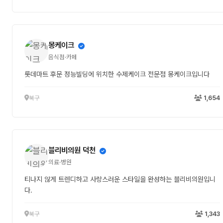
몽케이크
음식점·카페
롯데마트 후문 정능빌딩에 위치한 수제케이크 전문점 몽케이크입니다
북구
1,654
블리비의원 덕천
의료·병원
티나지 않게 트렌디하고 사랑스러운 스타일을 완성하는 블리비의원입니
다.
북구
1,343