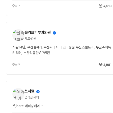
북구
4,013
올리브피부과의원
의료·병원
개원14년, 부산울쎄라,부산써마지 마스터병원 부산스컬트라, 부산쥬베룩
키닥터, 부산리쥬란VIP병원
북구
3,981
쏘히얼
음식점·카페
쏘,here 레터링케이크