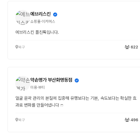
에브리스킨
쇼핑몰·이커머스
에브리스킨 플친톡입니다.
북구
622
약손명가 부산화명동점
미용·뷰티
얼굴 윤곽 관리의 본질에 집중해 유행보다는 기본, 속도보다는 확실한 효
과로 변화를 만들어냅니다 ෆ
북구
496