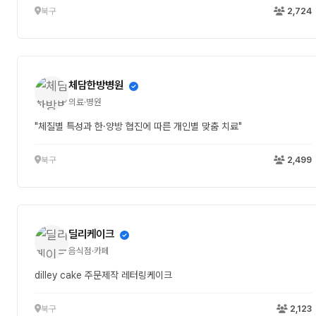
북구
2,724
체담한방병원
의료·병원
"체질별 특성과 한·양방 협진에 따른 개인별 맞춤 치료"
북구
2,499
딜리케이크
음식점·카페
dilley cake 주문제작 레터링케이크
북구
2,123