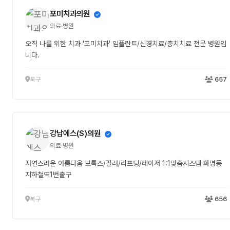
포미치과의원
의료·병원
오직 나를 위한 치과 '포미치과' 임플란트/신경치료/충치치료 전문 병원입
니다.
북구
657
강남에스(S)의원
의료·병원
자연스러운 아름다움 보톡스/필러/리프팅/레이저 1:1맞춤시스템 화명동
지하철역1번출구
북구
656