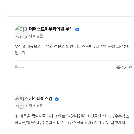
더퍼스트피부과의원 부산
의료·병원
부산 최대규모의 피부과 전문의 의원 더퍼스트피부과 부산본점 고객센터
입니다.
북구
9,462
키스마이스킨
미용·뷰티
① 여름을 책임져줄 1+1 이벤트 (~8월12일) 메잇클린 선크림/수분박스
쿨링젤/앰플2종/수분박스 미스트/마스크팩 5개+쌀겨 비누 다섯가지 품
목 중에 하나의 가격으로 두가지를 가져가는 여름 맞춤형 실속 이벤트! ※