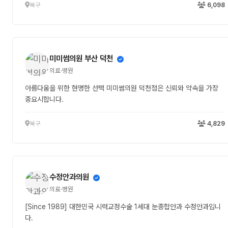
n개 구매시 n개의 사은품 선택 가능 (ex. 3개 구매시 3가지 사은품 선택)
북구
6,098
※ 1인당 최대 구매 개수는 5개입니다. ② 💣폐업수준 상상초월💣 최대
사은품 총 806,000원 지급 이벤트(~8월26일) 키스마이스킨 사이트 메
뉴 개편 & 방판 네트워크 사업 시작전 신상품(홈페이지 브랜드 참고) 홍보
이벤트! 5만원부터 50만원까지 다양한 구매금액별 상품이 대기 중! 아래
미미썸의원 부산 덕천
의 링크를 통해 지금 바로 만나보세요 ^^ (본 이벤트는 사업자분들의 요청
으로 연장되었습니다) ※ 자세한 내용 보기
의료·병원
http://www.kissmyskin.co.kr/board/board.html?
아름다움을 위한 현명한 선택 미미썸의원 덕천점은 신뢰와 약속을 가장
code=kiss8226_image3&page=1&type=v&board_cate=&num1
중요시합니다.
북구
4,829
수정안과의원
의료·병원
[Since 1989] 대한민국 시력교정수술 1세대 눈종합안과 수정안과입니
다.