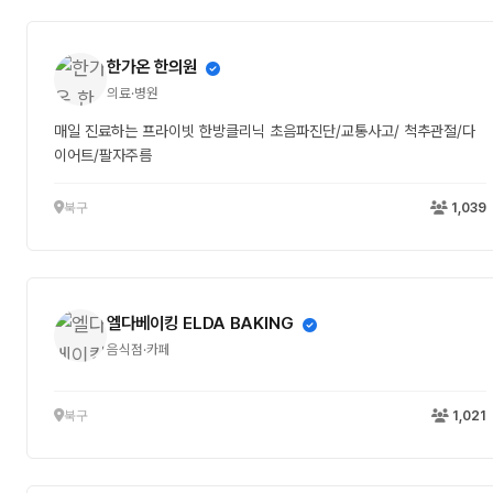
한가온 한의원
의료·병원
매일 진료하는 프라이빗 한방클리닉 초음파진단/교통사고/ 척추관절/다
이어트/팔자주름
북구
1,039
엘다베이킹 ELDA BAKING
음식점·카페
북구
1,021