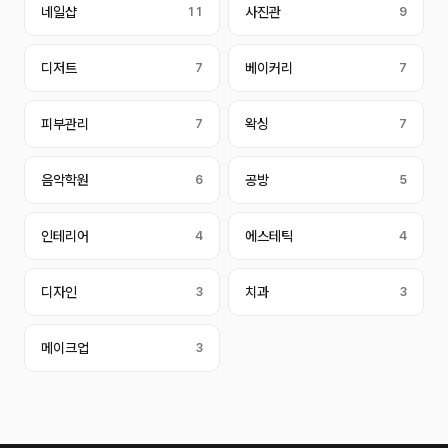
네일샵
11
사진관
9
디저트
7
베이커리
7
피부관리
7
왁싱
7
음악학원
6
공방
5
인테리어
4
에스테틱
4
디자인
3
치과
3
메이크업
3