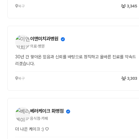
북구
3,345
이앤미치과병원
의료·병원
30년 간 쌓아온 믿음과 신뢰를 바탕으로 정직하고 올바른 진료를 약속드
리겠습니다.
북구
3,303
베러케이크 화명점
음식점·카페
더 나은 케이크 :) ♡