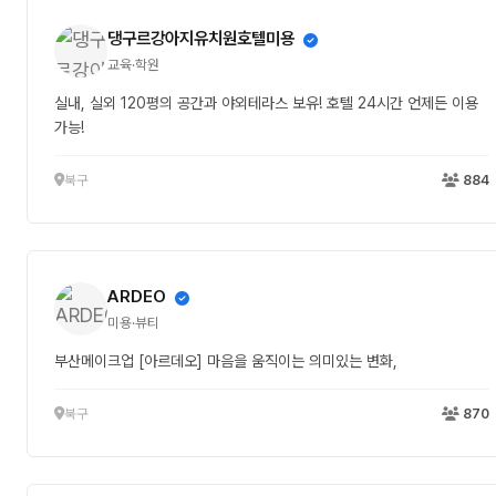
댕구르강아지유치원호텔미용
교육·학원
실내, 실외 120평의 공간과 야외테라스 보유! 호텔 24시간 언제든 이용
가능!
북구
884
ARDEO
미용·뷰티
부산메이크업 [아르데오] 마음을 움직이는 의미있는 변화,
북구
870