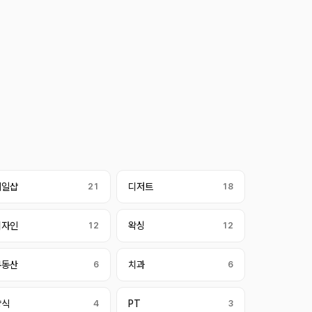
네일샵
21
디저트
18
디자인
12
왁싱
12
부동산
6
치과
6
양식
4
PT
3