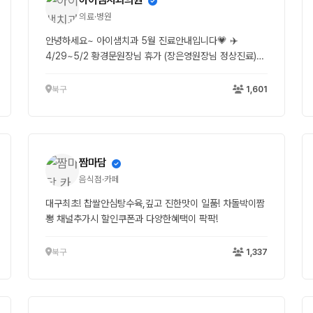
의료·병원
안녕하세요~ 아이샘치과 5월 진료안내입니다💗 ✈️
4/29~5/2 황경문원장님 휴가 (장은영원장님 정상진료)
🎁5/4~5/5 어린이날 징검다리 휴진 💟5/11 아이샘치과
전직원 야유회 일정으로 휴진합니다~^^ 내원 및 예약에 참
북구
1,601
고부탁드립니다.
짬마담
음식점·카페
대구최초! 찹쌀안심탕수육,깊고 진한맛이 일품! 차돌박이짬
뽕 채널추가시 할인쿠폰과 다양한혜택이 팍팍!
북구
1,337