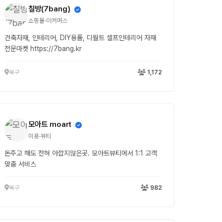
칠방(7bang)
쇼핑몰·이커머스
건축자재, 인테리어, DIY용품, 디월트 셀프인테리어 자재
전문마켓 https://7bang.kr
북구
1,172
모아트 moart
미용·뷰티
돈주고 해도 전혀 아깝지않은곳. 모아트뷰티에서 1:1 고객
맞춤 서비스
북구
982