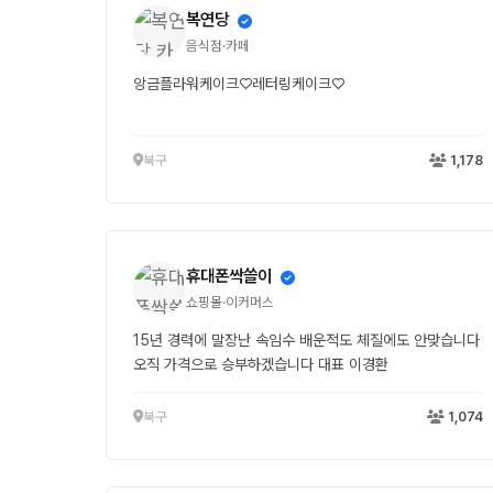
복연당
음식점·카페
앙금플라워케이크♡레터링케이크♡
북구
1,178
휴대폰싹쓸이
쇼핑몰·이커머스
15년 경력에 말장난 속임수 배운적도 체질에도 안맞습니다
오직 가격으로 승부하겠습니다 대표 이경환
북구
1,074