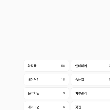
화장품
56
인테리어
베이커리
18
속눈썹
음악학원
9
피부관리
메이크업
6
꽃집