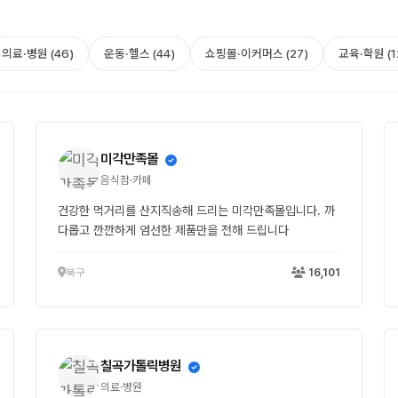
의료·병원 (46)
운동·헬스 (44)
쇼핑몰·이커머스 (27)
교육·학원 (1
미각만족몰
음식점·카페
건강한 먹거리를 산지직송해 드리는 미각만족몰입니다. 까
다롭고 깐깐하게 엄선한 제품만을 전해 드립니다
북구
16,101
칠곡가톨릭병원
의료·병원