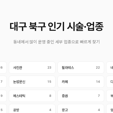
대구 북구 인기 시술·업종
동네에서 많이 운영 중인 세부 업종으로 빠르게 찾기
26
사진관
23
필라테스
22
17
눈썹문신
15
카페
14
9
에스테틱
8
증권
7
5
공방
4
광고
4