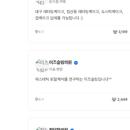
음식점·카페
대구 레터링케이크, 침산동 레터링케이크, 도시락케이크,
컵케이크 답례품 가능합니다 :)
북구
3,199
미즈슬림의원
의료·병원
에스테틱 토탈케어를 연구하는 미즈슬림입니다^^
북구
2,449
청담한의원