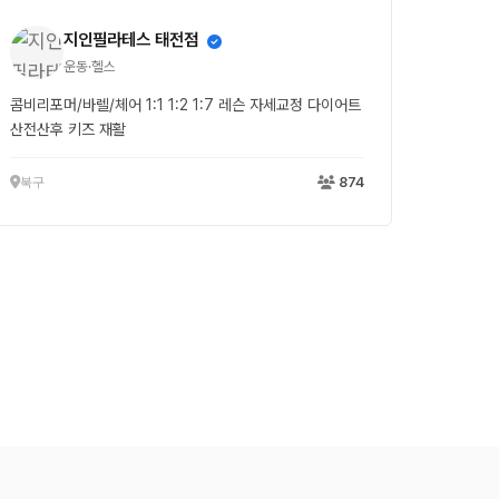
지인필라테스 태전점
운동·헬스
콤비리포머/바렐/체어 1:1 1:2 1:7 레슨 자세교정 다이어트
산전산후 키즈 재활
북구
874