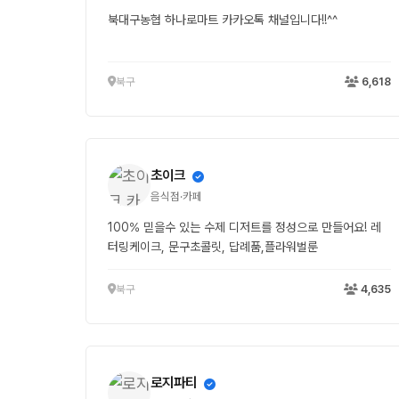
북대구농협 하나로마트 카카오톡 채널입니다!!^^
북구
6,618
초이크
음식점·카페
100% 믿을수 있는 수제 디저트를 정성으로 만들어요! 레
터링케이크, 문구초콜릿, 답례품,플라워벌룬
북구
4,635
로지파티