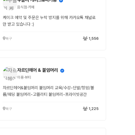
다. 단체 주문 및 예약 또한 가능합니다. 📍모모앤 구미 /
모모앤 산격 📩 주문문의는 카카오채널로 편하게 문의주세
음식점·카페
요☺️
케이크 예약 및 주문은 누락 방지를 위해 카카오톡 채널로
만 받고 있습니다 :)
북구
1,556
자르딘헤어 & 붙임머리
미용·뷰티
자르딘헤어&붙임머리 붙임머리 교육/수강•단발/항암/볼
륨/웨딩 붙임머리•고퀄리티 붙임머리•프라이빗공간
북구
1,225