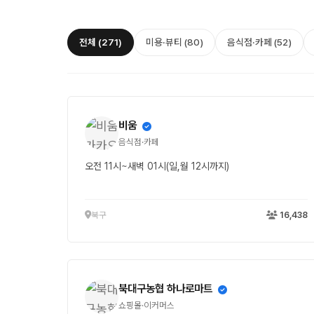
전체 (271)
미용·뷰티 (80)
음식점·카페 (52)
비움
음식점·카페
오전 11시~새벽 01시(일,월 12시까지)
북구
16,438
북대구농협 하나로마트
쇼핑몰·이커머스