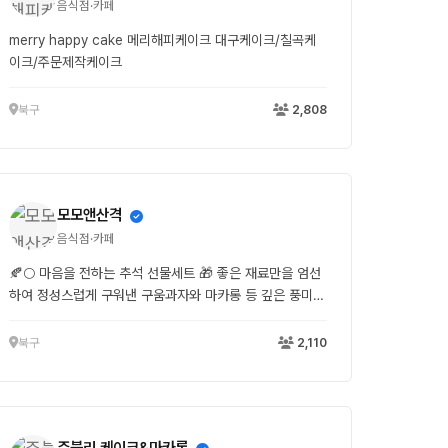
음식점·카페
merry happy cake 메리해피케이크 대구케이크/칠곡케
이크/주문제작케이크
북구
2,808
모모앤산격
음식점·카페
🍂🌕 마음을 전하는 추석 선물세트 🎁 좋은 재료만을 엄선
하여 정성스럽게 구워낸 구움과자와 마카롱 등 깊은 풍미와
진심 어린 마음을 담아, 소중한 분들께 특별한 가치를 전합
니다. 풍성한 한가위, 사랑과 감사가 가득 채워지길 기원합
북구
2,110
니다 🤍 ✨ 9월 25일까지 선주문 시, 특별 할인 혜택을 드
립니다 ✨ 고객님께서 원하시는 가격대와 구성에 맞추어 다
양한 형태로 준비해드리고 있습니다. 편안하게 메세지 또는
매장으로 문의해 주시면 맞춤 상담 후 정성껏 준비해드립니
주블리 케이크&마카롱