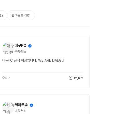
2)
반려동물 (10)
대구FC
운동·헬스
대구FC 공식 계정입니다. WE ARE DAEGU
북구
12,182
케이크솝
미용·뷰티