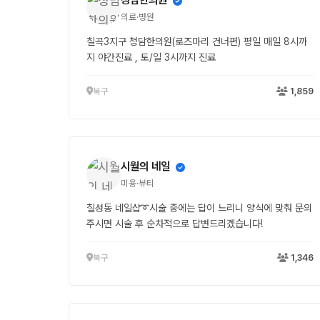
의료·병원
칠곡3지구 청담한의원(로즈마리 건너편) 평일 매일 8시까
지 야간진료 , 토/일 3시까지 진료
북구
1,859
시월의 네일
미용·뷰티
칠성동 네일샵➰시술 중에는 답이 느리니 양식에 맞춰 문의
주시면 시술 후 순차적으로 답변드리겠습니다!
북구
1,346