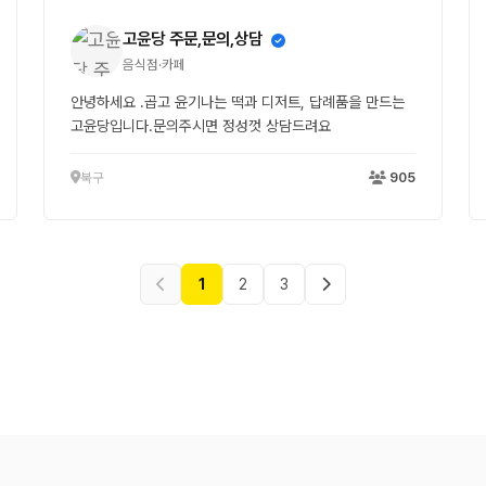
고윤당 주문,문의,상담
음식점·카페
안녕하세요 .곱고 윤기나는 떡과 디저트, 답례품을 만드는
고윤당입니다.문의주시면 정성껏 상담드려요
북구
905
1
2
3