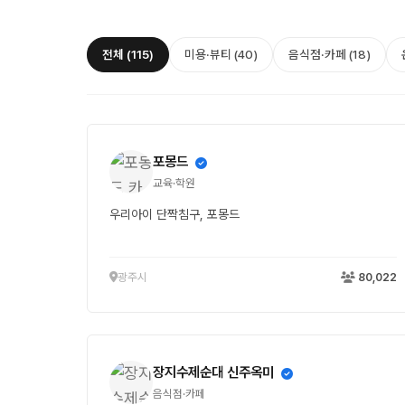
전체 (115)
미용·뷰티 (40)
음식점·카페 (18)
포몽드
교육·학원
우리아이 단짝침구, 포몽드
광주시
80,022
장지수제순대 신주옥미
음식점·카페