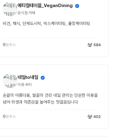
에티컬테이블_VeganDining
음식점·카페
비건, 채식, 단체도시락, 박스케이터링, 출장케이터링
광주시
584
네일to내일
미용·뷰티
손끝의 아름다움, 발끝의 건강 네일 관리는 단순한 미용을
넘어 위생과 자존감을 높여주는 첫걸음입니다
광주시
402