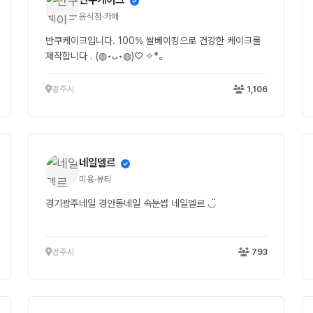
음식점·카페
반쿠케이크입니다. 100% 쌀베이킹으로 건강한 케이크를
제작합니다 . (◍•ᴗ•◍)♡ ✧*。
광주시
1,106
네일델르
미용·뷰티
경기광주네일 경안동네일 속눈썹 네일델르 ◡̈
광주시
793