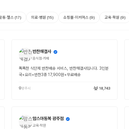
운동·헬스 (17)
의료·병원 (15)
쇼핑몰·이커머스 (9)
교육·학원 (9)
반찬해결사
음식점·카페
똑똑한 식단제 반찬배송 서비스, 반찬해결사입니다. 3인분
국+요리+반찬3종 17,900원+무료배송
광주시
18,743
맘스아동복 광주점
교육·학원