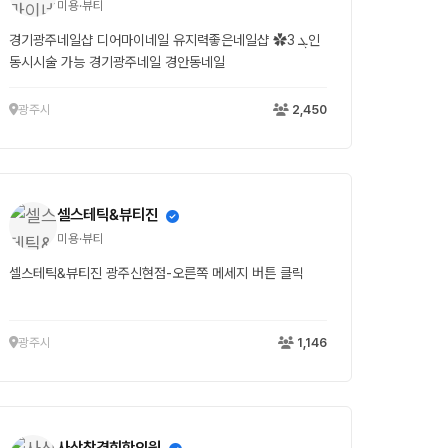
미용·뷰티
경기광주네일샵 디어마이네일 유지력좋은네일샵 ‎‎✿ܓ 3인
동시시술 가능 경기광주네일 경안동네일 ‎
광주시
2,450
셀스테틱&뷰티진
미용·뷰티
셀스테틱&뷰티진 광주신현점-오른쪽 메세지 버튼 클릭
광주시
1,146
사상참경희한의원