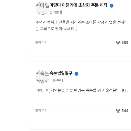
마틸다 아뜰리에 초상화 주문 제작
반려동물
추억과 행복과 선물을 사진과는 또다른 감성과 멋을 선사하
는 그림으로 담아 보세요 :)
광주시
689
속눈썹일일구
미용·뷰티
아이라인,자연눈썹,입술 반영구,속눈썹 펌 시술전문입니다!
광주시
544