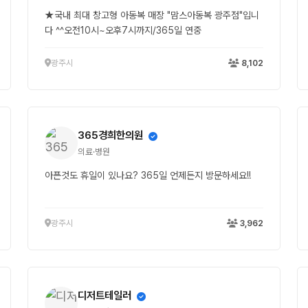
★국내 최대 창고형 아동복 매장 "맘스아동복 광주점"입니
다 ^^오전10시~오후7시까지/365일 연중
광주시
8,102
365경희한의원
의료·병원
아픈것도 휴일이 있나요? 365일 언제든지 방문하세요!!
광주시
3,962
디저트테일러