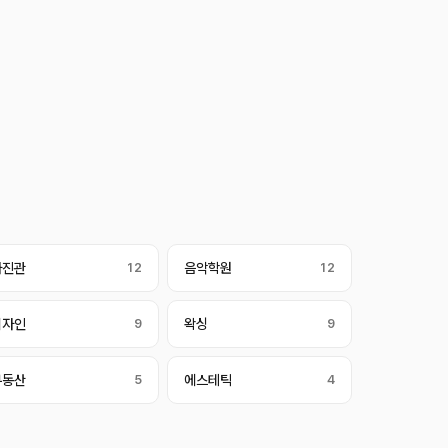
사진관
12
음악학원
12
디자인
9
왁싱
9
부동산
5
에스테틱
4