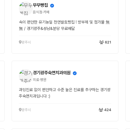
무무빵집
음식점·카페
속이 편안한 유기농밀 천연발효빵집 ! 방부제 및 첨가물 無
無 / 경기광주&성남&분당 무료배달
광주시
621
경기광주숙면치과의원
의료·병원
과잉진료 없이 편안하고 수준 높은 진료를 추구하는 경기광
주숙면치과입니다 :)
광주시
424