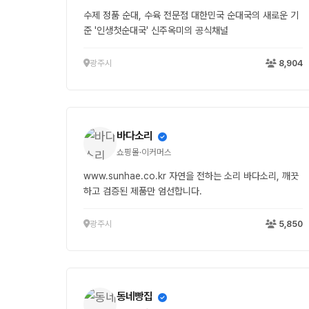
수제 정품 순대, 수육 전문점 대한민국 순대국의 새로운 기
준 '인생첫순대국' 신주옥미의 공식채널
광주시
8,904
바다소리
쇼핑몰·이커머스
www.sunhae.co.kr 자연을 전하는 소리 바다소리, 깨끗
하고 검증된 제품만 엄선합니다.
광주시
5,850
동네빵집