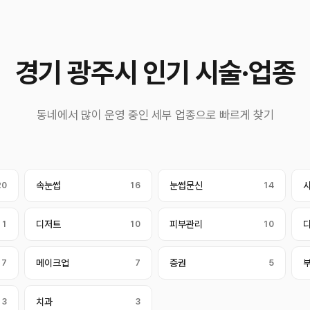
경기 광주시 인기 시술·업종
동네에서 많이 운영 중인 세부 업종으로 빠르게 찾기
20
속눈썹
16
눈썹문신
14
11
디저트
10
피부관리
10
7
메이크업
7
증권
5
3
치과
3