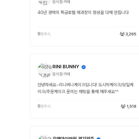
음식점·카페
40년 경력의 특급호텔 제과장이 정성을 다해 만듭니다
광주시
3,265
RINI BUNNY
음식점·카페
안녕하세요~리니버니케이크입니다! 도시락케이크/당일케
이크/주문케이크 문의는 채팅을 통해 해주세요^^
광주시
1,518
유앤아이의원 경기광주