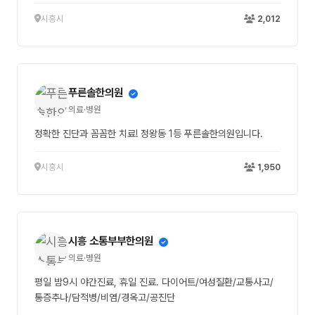
시흥시
2,012
푸른솔한의원
의료·병원
정확한 진단과 꼼꼼한 치료! 정왕동 1등 푸른솔한의원입니다.
시흥시
1,950
시흥 소통부부한의원
의료·병원
평일 밤9시 야간진료, 휴일 진료. 다이어트/여성질환/교통사고/
통증추나/담적병/비염/경옥고/공진단