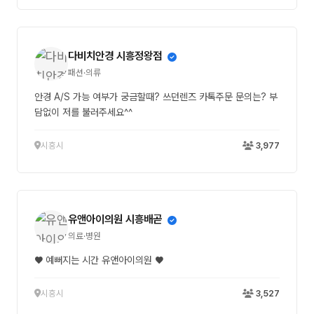
다비치안경 시흥정왕점
패션·의류
안경 A/S 가능 여부가 궁금할때? 쓰던렌즈 카톡주문 문의는? 부
담없이 저를 불러주세요^^
시흥시
3,977
유앤아이의원 시흥배곧
의료·병원
♥ 예뻐지는 시간 유앤아이의원 ♥
시흥시
3,527