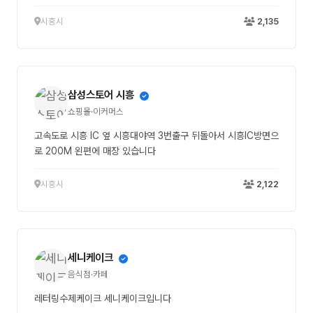
시흥시
2,135
삼성스토어 시흥
쇼핑몰·이커머스
고속도로 시흥 IC 옆 시흥대야역 3번출구 뒤돌아서 시흥IC방면으
로 200M 왼편에 매장 있습니다
시흥시
2,122
세니케이크
음식점·카페
레터링수제케이크 세니케이크입니다