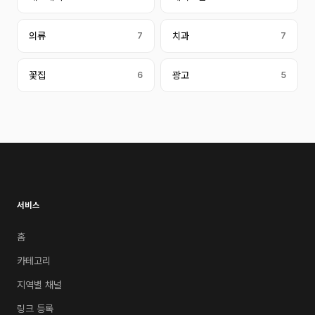
의류
7
치과
7
꽃집
6
광고
5
서비스
홈
카테고리
지역별 채널
링크 등록