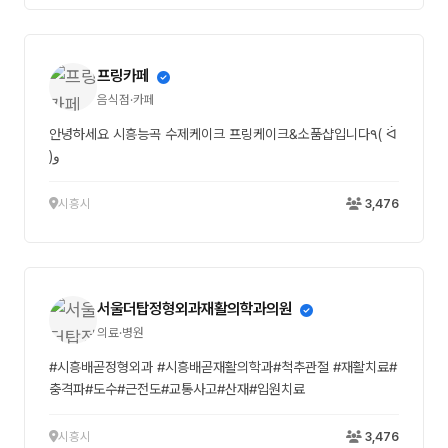
프링카페
음식점·카페
안녕하세요 시흥능곡 수제케이크 프링케이크&소품샵입니다٩( ᐛ
)و
시흥시
3,476
서울더탑정형외과재활의학과의원
의료·병원
#시흥배곧정형외과 #시흥배곧재활의학과#척추관절 #재활치료#
충격파#도수#근전도#교통사고#산재#입원치료
시흥시
3,476