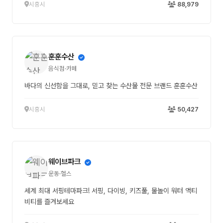
시흥시
88,979
훈훈수산
음식점·카페
바다의 신선함을 그대로, 믿고 찾는 수산물 전문 브랜드 훈훈수산
시흥시
50,427
웨이브파크
운동·헬스
세계 최대 서핑테마파크! 서핑, 다이빙, 키즈풀, 물놀이 워터 액티
비티를 즐겨보세요