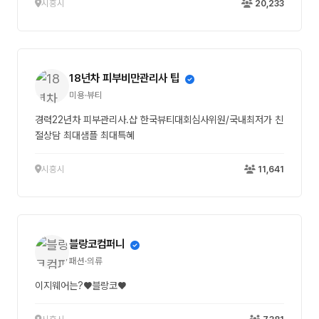
시흥시
20,233
18년차 피부비만관리사 팁
미용·뷰티
경력22년차 피부관리사.샵 한국뷰티대회심사위원/국내최저가 친
절상담 최대샘플 최대특혜
시흥시
11,641
블랑코컴퍼니
패션·의류
이지웨어는?♥블랑코♥