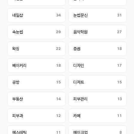
네일샵
34
눈썹문신
31
속눈썹
29
음악학원
27
왁싱
22
증권
18
베이커리
18
디자인
17
공방
15
디저트
15
부동산
14
피부관리
13
피부과
12
카페
11
에스테틱
11
메이크업
8