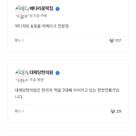
배다리꽃떡집
음식점·카페
떡디저트 &맞춤 떡케이크 전문점
동구
117
대제당한의원
의료·병원
대제당한의원은 한의의 맥을 3대째 이어가고 있는 한방전통가입
니다.
동구
29