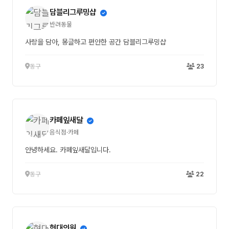
담블리그루밍샵
반려동물
사랑을 담아, 몽글하고 편안한 공간 담블리그루밍샵
동구
23
카페잎새달
음식점·카페
안녕하세요. 카페잎새달입니다.
동구
22
현대의원