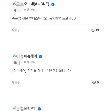
오브네(AUBNE)
미용·뷰티
속눈썹 전문 뷰티스튜디오 _동인천역 도보 400m
동구
13
이슈헤어
미용·뷰티
[이슈헤어] 정성을 다하는 1인 미용실입니다.
동구
9
온힘PT