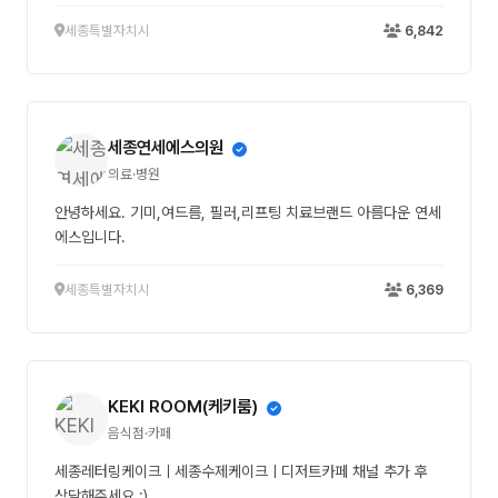
세종특별자치시
6,842
세종연세에스의원
의료·병원
안녕하세요. 기미,여드름, 필러,리프팅 치료브랜드 아름다운 연세
에스입니다.
세종특별자치시
6,369
KEKI ROOM(케키룸)
음식점·카페
세종레터링케이크ㅣ세종수제케이크ㅣ디저트카페 채널 추가 후
상담해주세요 :)