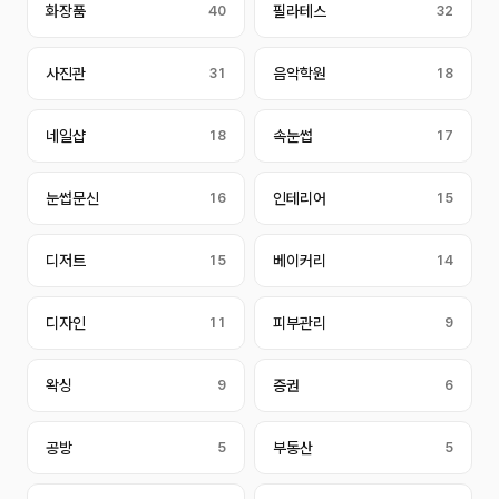
화장품
40
필라테스
32
사진관
31
음악학원
18
네일샵
18
속눈썹
17
눈썹문신
16
인테리어
15
디저트
15
베이커리
14
디자인
11
피부관리
9
왁싱
9
증권
6
공방
5
부동산
5