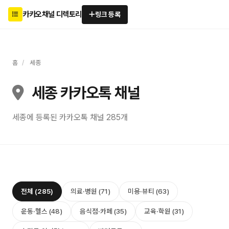
카카오채널 디렉토리
링크 등록
홈
/
세종
세종 카카오톡 채널
세종에 등록된 카카오톡 채널 285개
전체 (285)
의료·병원 (71)
미용·뷰티 (63)
운동·헬스 (48)
음식점·카페 (35)
교육·학원 (31)