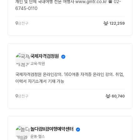
개인 및 단체 국내여행 전문 여행사 www.gmtr.co.kr ☎ 02-
6745-0110
금천구
122,259
국제자격검정원
교육·학원
국제자격검정원 온라인강의. 160여종 자격증 온라인 강의. 취업,
이력서 자기소개서 기재 가능
금천구
60,740
놀다괌ll괌여행예약센터
운동·헬스