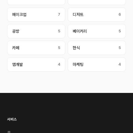
메이크업
7
디저트
6
공방
5
베이커리
5
카페
5
한식
5
앱개발
4
마케팅
4
서비스
홈