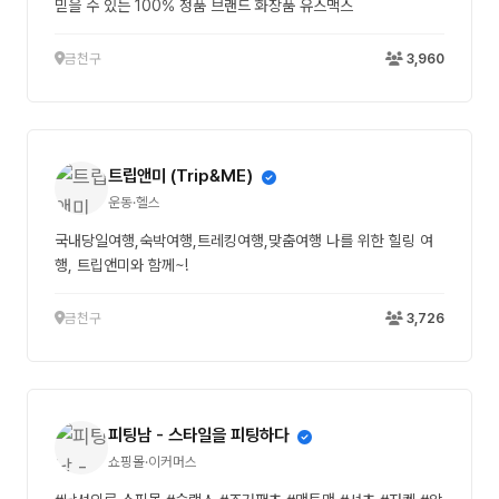
믿을 수 있는 100% 정품 브랜드 화장품 유스맥스
금천구
3,960
트립앤미 (Trip&ME)
운동·헬스
국내당일여행,숙박여행,트레킹여행,맞춤여행 나를 위한 힐링 여
행, 트립앤미와 함께~!
금천구
3,726
피팅남 - 스타일을 피팅하다
쇼핑몰·이커머스