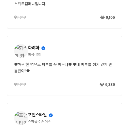
스위드컴퍼니입니다.
금천구
6,105
화려화
미용·뷰티
♥하루 한 병으로 피부를 꽃 피우다♥ ♥내 피부를 생기 있게 빈
틈없이!!♥
금천구
5,386
포맨스타일
쇼핑몰·이커머스