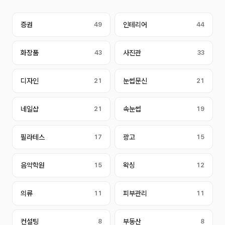
증권
49
인테리어
44
화장품
43
사진관
33
디자인
21
눈썹문신
21
네일샵
21
속눈썹
19
필라테스
17
광고
15
음악학원
15
왁싱
12
의류
11
피부관리
11
컨설팅
8
부동산
8