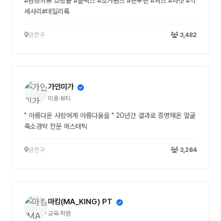
#남성의류 쇼핑몰 #슬랙스 #조거팬츠 #맨투맨 #셔츠 #자켓 #악
세사리#데일리룩
금천구
3,482
가인미가
미용·뷰티
" 아름다운 사람에게 아름다움을 " 20년간 결과로 증명해온 얼굴
축소경락 전문 에스테틱
금천구
3,284
마킹(MA_KING) PT
교육·학원