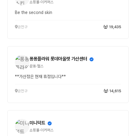
쇼핑몰·이커머스
Be the second skin
금천구
19,435
퐁퐁플라워 롯데아울렛 가산센터
운동·헬스
**가산점은 현재 휴점입니다**
금천구
14,615
미니덕트
쇼핑몰·이커머스