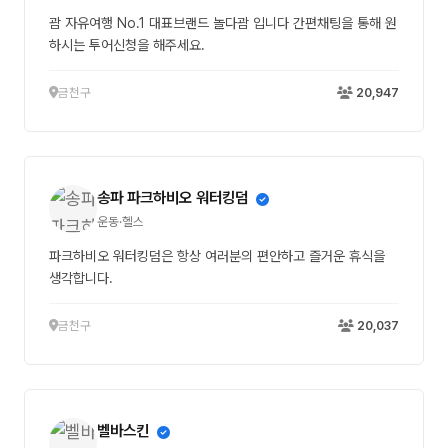
괌 자유여행 No.1 대표브랜드 놀다괌 입니다 간편채팅을 통해 원
하시는 투어신청을 해주세요.
금천구
20,947
송파 파크하비오 워터킹덤
운동·헬스
파크하비오 워터킹덤은 항상 여러분의 편안하고 즐거운 휴식을
생각합니다.
금천구
20,037
벨바스킨