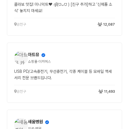
콜라보 맛집! 미니덕트❤ ദ്ദി(⩌ᴗ⩌ ) [친구 추가]하고 '신제품 소
식' 놓치지 마세요!
금천구
12,087
아트뮤
쇼핑몰·이커머스
USB PD/고속충전기, 무선충전기, 각종 케이블 등 모바일 액세
서리 전문 브랜드입니다.
금천구
11,493
새움병원
의료·병원