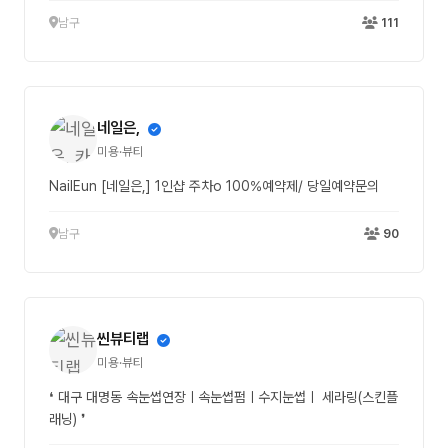
남구
111
네일은,
미용·뷰티
NailEun [네일은,] 1인샵 주차o 100%예약제/ 당일예약문의
남구
90
씬뷰티랩
미용·뷰티
❛ 대구 대명동 속눈썹연장ㅣ속눈썹펌ㅣ수지눈썹ㅣ 세라링(스킨플
래닝) ❜