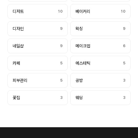
디저트
10
베이커리
10
디자인
9
왁싱
9
네일샵
9
메이크업
6
카페
5
에스테틱
5
피부관리
5
공방
3
꽃집
3
웨딩
3