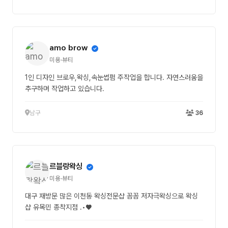
amo brow
미용·뷰티
1인 디자인 브로우,왁싱,속눈썹펌 주작업을 합니다. 자연스러움을
추구하며 작업하고 있습니다.
남구
36
르블랑왁싱
미용·뷰티
대구 재방문 많은 이천동 왁싱전문샵 꼼꼼 저자극왁싱으로 왁싱
샵 유목민 종착지점 .•♥