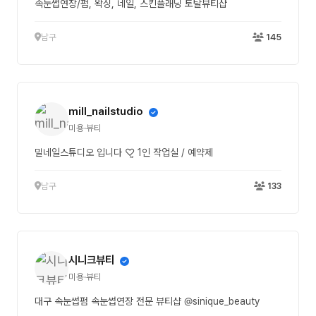
속눈썹연장/펌, 왁싱, 네일, 스킨플래닝 토탈뷰티샵
남구
145
mill_nailstudio
미용·뷰티
밀네일스튜디오 입니다 ♡̤̮ 1인 작업실 / 예약제
남구
133
시니크뷰티
미용·뷰티
대구 속눈썹펌 속눈썹연장 전문 뷰티샵 @sinique_beauty