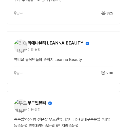
남구
325
리에나뷰티 LEANNA BEAUTY
미용·뷰티
뷰티샵 유목민들의 종착지 Leanna Beauty
남구
290
무드앤뷰티
미용·뷰티
속눈썹연장•펌 전문샵 무드앤뷰티입니다:-) #대구속눈썹 #대명
동속눈썹 #영대병원속눈썹 #안지랑속눈썹