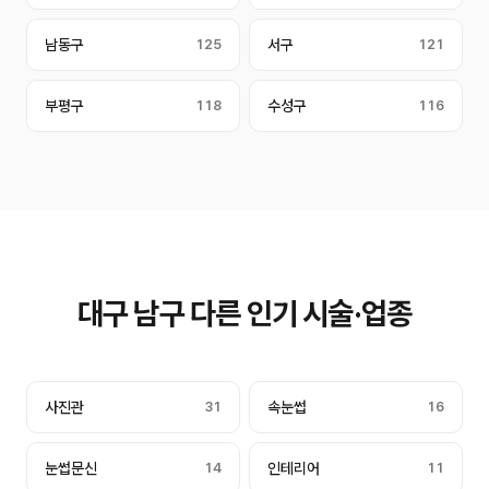
남동구
125
서구
121
부평구
118
수성구
116
대구 남구 다른 인기 시술·업종
사진관
31
속눈썹
16
눈썹문신
14
인테리어
11