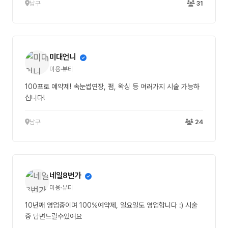
남구
31
미대언니
미용·뷰티
100프로 예약제! 속눈썹연장, 펌, 왁싱 등 여러가지 시술 가능하
십니다!
남구
24
네일8번가
미용·뷰티
10년째 영업중이며 100%예약제, 일요일도 영업합니다 :) 시술
중 답변느릴수있어요