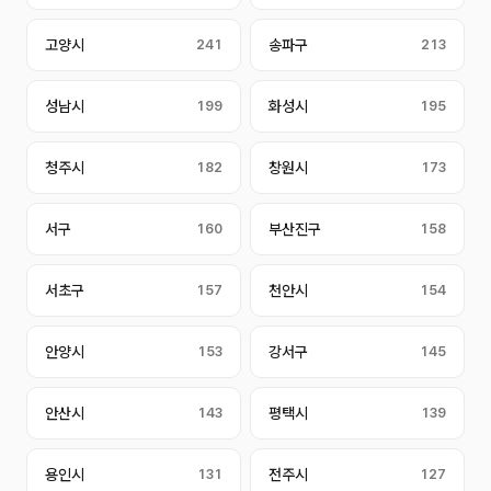
고양시
241
송파구
213
성남시
199
화성시
195
청주시
182
창원시
173
서구
160
부산진구
158
서초구
157
천안시
154
안양시
153
강서구
145
안산시
143
평택시
139
용인시
131
전주시
127