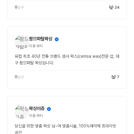
남구
24
팜므파탈왁싱
미용·뷰티
유럽 최초 40년 전통 브랜드 셈사 왁스(cemsa wax)전문 샵, 대
구 팜므파탈 왁싱입니다.
남구
7
왁싱이쥬
미용·뷰티
당신을 위한 맞춤 왁싱 남•여 맞춤시술, 100%예약제 프라이빗
공간