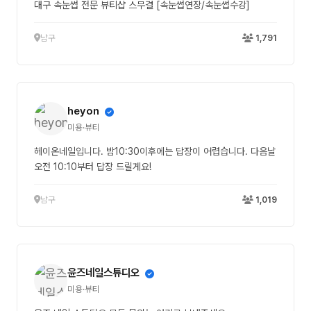
대구 속눈썹 전문 뷰티샵 스무결 [속눈썹연장/속눈썹수강]
남구
1,791
heyon
미용·뷰티
헤이온네일입니다. 밤10:30이후에는 답장이 어렵습니다. 다음날
오전 10:10부터 답장 드릴게요!
남구
1,019
윤즈네일스튜디오
미용·뷰티