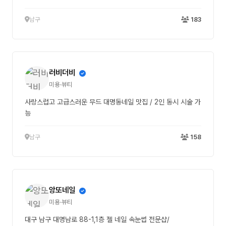
남구
183
러비더비
미용·뷰티
사랑스럽고 고급스러운 무드 대명동네일 맛집 / 2인 동시 시술 가
능
남구
158
앙또네일
미용·뷰티
대구 남구 대명남로 88-1,1층 젤 네일 속눈썹 전문샵/