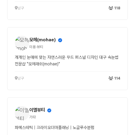
남구
118
모헤(mohae)
미용·뷰티
개개인 눈매에 맞는 자연스러운 무드 퍼스널 디자인 대구 속눈썹
전문샵 "모헤래쉬(mohae)"
남구
114
이엘뷰티
기타
파메스테틱 | 크라이오더마플래닝 | 노글루수분펌