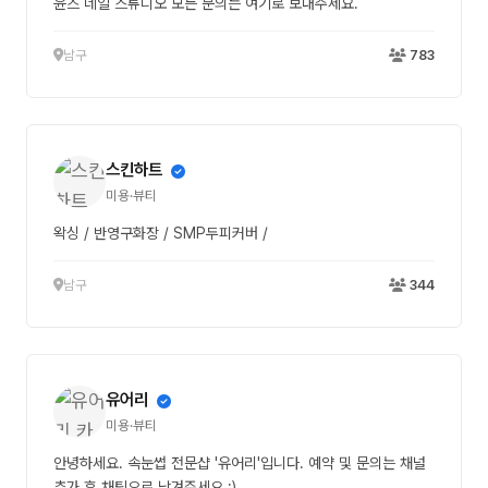
윤즈 네일 스튜디오 모든 문의는 여기로 보내주세요.
남구
783
스킨하트
미용·뷰티
왁싱 / 반영구화장 / SMP두피커버 /
남구
344
유어리
미용·뷰티
안녕하세요. 속눈썹 전문샵 '유어리'입니다. 예약 및 문의는 채널
추가 후 채팅으로 남겨주세요 :)