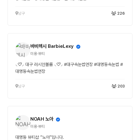
남구
226
바비렉시 BarbieLexy
미용·뷰티
⸜♡⃛⸝‍ 대구 러시안볼륨 ⸜♡⃛⸝‍ #대구속눈썹연장 #대명동속눈썹 #
대명동속눈썹연장
남구
203
NOAH 노아
미용·뷰티
대명동 뷰티샵 “노아”입니다.