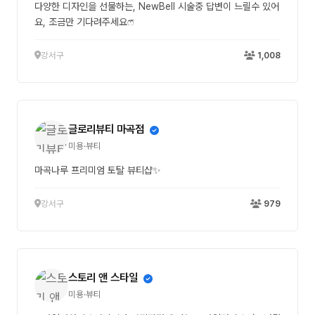
다양한 디자인을 선물하는, NewBell 시술중 답변이 느릴수 있어
요, 조금만 기다려주세요ෆ̈
강서구
1,008
글로리뷰티 마곡점
미용·뷰티
마곡나루 프리미엄 토탈 뷰티샵✨
강서구
979
스토리 앤 스타일
미용·뷰티