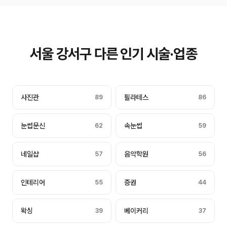
서울 강서구 다른 인기 시술·업종
사진관
89
필라테스
86
눈썹문신
62
속눈썹
59
네일샵
57
음악학원
56
인테리어
55
증권
44
왁싱
39
베이커리
37