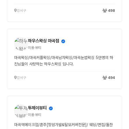
강서구
498
하우스왁싱 마곡점
미용·뷰티
마곡왁싱/마곡커플왁싱/마곡남자왁싱/마곡눈썹왁싱 5만명의 하
친님들이 사랑하는 하우스왁싱 입니다.
강서구
494
투제이뷰티
미용·뷰티
마곡역메이크업/혼주[항암가발&탈모커버전문]/ 웨딩/면접/돌잔