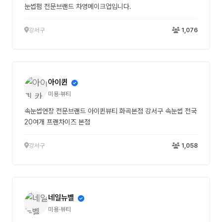
눈썹펌 전문브랜드 차영메이크업입니다.
강서구
1,076
아이퀸
미용·뷰티
속눈썹연장 전문브랜드 아이퀸뷰티 화곡본점 강서구 속눈썹 전국
20여개 프랜차이즈 본점
강서구
1,058
네일뉴벨
미용·뷰티