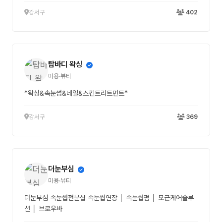
강서구
402
탑바디 왁싱
미용·뷰티
*왁싱&속눈썹&네일&스킨트리트먼트*
강서구
369
더눈부심
미용·뷰티
더눈부심 속눈썹전문샵 속눈썹연장 │ 속눈썹펌 │ 모근케어솔루
션 │ 브로우바