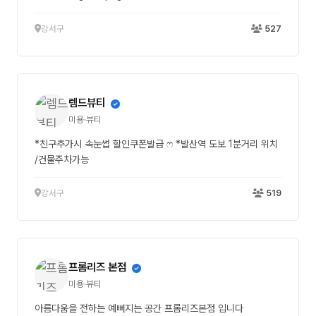
강서구
527
렘드뷰티
미용·뷰티
*친구추가시 속눈썹 할인쿠폰발급 ෆ *발산역 도보 1분거리 위치
/건물주차가능
강서구
519
프롬리즈 본점
미용·뷰티
아름다움을 전하는 예뻐지는 공간 프롬리즈본점 입니다