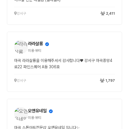
강서구
2,411
라라살롱
미용·뷰티
마곡 라라살롱을 이용해주셔서 감사합니다♥ 강서구 마곡중앙4
로22 파인스퀘어 A동 306호
강서구
1,797
오앤유네일
미용·뷰티
마곡 스톤아트전문샵 오앤유네일 입니다✨