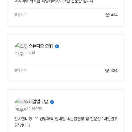
마곡역에 위치한 웨딩커버메이크업 전문샵 입니다.
강서구
434
스튜디오 오위
기타
강서구
426
네일열두달
미용·뷰티
감사합니당~^^ 신방화역 젤네일 속눈썹연장 펌 전문샵 "네일열두
달"입니다