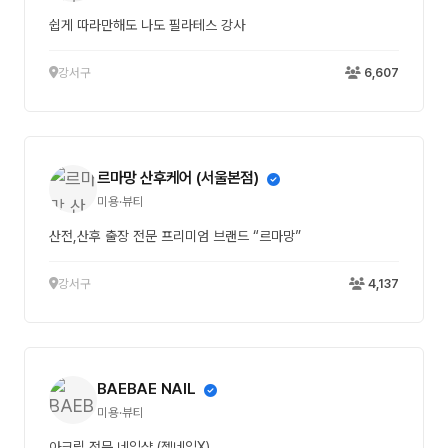
쉽게 따라만해도 나도 필라테스 강사
강서구
6,607
르마망 산후케어 (서울본점)
미용·뷰티
산전,산후 출장 전문 프리미엄 브랜드 “르마망”
강서구
4,137
BAEBAE NAIL
미용·뷰티
아크릴 전문 네일샵 (젤네일X)