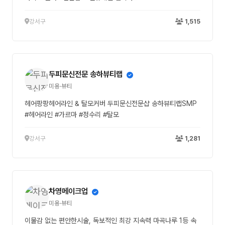
강서구
1,515
두피문신전문 송하뷰티랩
미용·뷰티
헤어팡팡헤어라인 & 탈모커버 두피문신전문샵 송하뷰티랩SMP
#헤어라인 #가르마 #정수리 #탈모
강서구
1,281
차영메이크업
미용·뷰티
이물감 없는 편안한시술, 독보적인 최강 지속력 마곡나루 1등 속