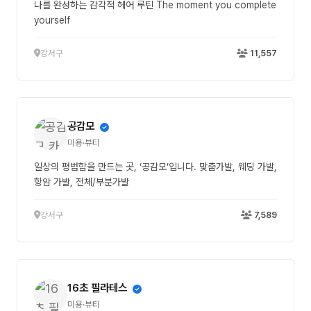
나를 완성하는 감각적 헤어 루틴 The moment you complete
yourself
강서구
11,557
공감모
미용·뷰티
일상의 평범함을 만드는 곳, ‘공감모’입니다. 맞춤가발, 웨딩 가발,
항암 가발, 전체/부분가발
강서구
7,589
16초 필라테스
미용·뷰티