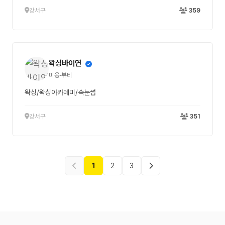
강서구
359
왁싱바이연
미용·뷰티
왁싱/왁싱아카데미/속눈썹
강서구
351
1
2
3