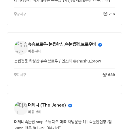
라디다뷰티 아카데미는 속눈썹 연장,펌/시술&수강 전문입니다
강서구
716
슈슈브로우-눈썹왁싱,속눈썹펌,브로우바
미용·뷰티
눈썹전문 왁싱샵 슈슈브로우 / 인스타 @shushu_brow
강서구
689
더제니 (The Jenee)
미용·뷰티
더제니속눈썹 smp 스튜디오 마곡 재방문율 1위 속눈썹연장•펌
•smp 전문 ((마곡역 3분거리))