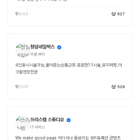
강서구
627
청담네일박스
미용·뷰티
4인동시시술가능,물어뜯는손톱교정 꼼꼼한1:1시술,유지력짱,아
크릴연장전문
강서구
528
쓰리스텝 스튜디오
IT·서비스
We make good page 어디서나 돋보이는 뷰티&패션 콘텐츠