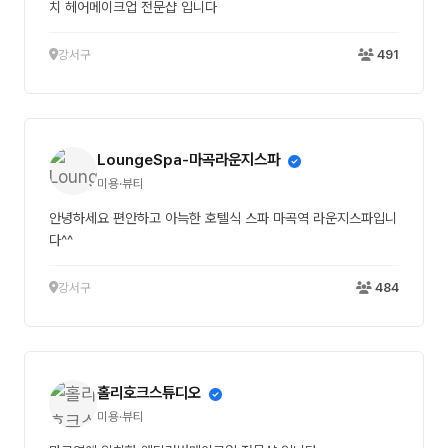
치 헤어메이크업 전문샵 입니다
강서구
491
LoungeSpa-마곡라운지스파
미용·뷰티
안녕하세요 편안하고 아늑한 호텔식 스파 마곡역 라운지스파입니
다^^
강서구
484
홀리호크스튜디오
미용·뷰티