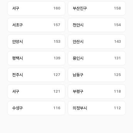
서구
160
부산진구
158
서초구
157
천안시
154
안양시
153
안산시
143
평택시
139
용인시
131
전주시
127
남동구
125
서구
121
부평구
118
수성구
116
의정부시
112