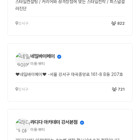
스타일컨설팅 / 커리어와 성격장점에 맞는 스타일전략 / 퍼스널컬
러진단
강서구
822
네일바이메이
미용·뷰티
❤네일바이메이❤ -서울 강서구 마곡중앙로 161-8 B동 207호
강서구
721
라디다 아카데미 강서본점
미용·뷰티