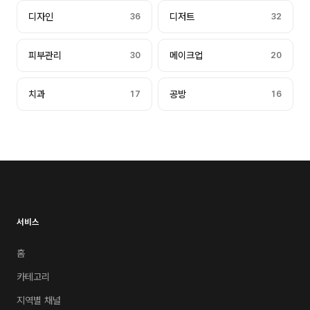
디자인
36
디저트
32
피부관리
30
메이크업
20
치과
17
공방
16
서비스
홈
카테고리
지역별 채널