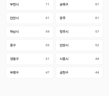
부천시
71
송파구
67
안산시
61
광주
61
하남시
59
청주시
57
중구
55
안양시
52
성동구
51
시흥시
48
부평구
47
금천구
44