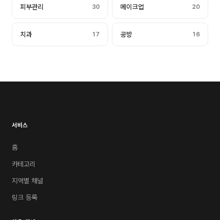
피부관리
30
메이크업
20
치과
17
공방
16
서비스
홈
카테고리
지역별 채널
링크 등록