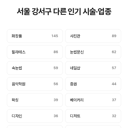
서울 강서구 다른 인기 시술·업종
화장품
145
사진관
89
필라테스
86
눈썹문신
62
속눈썹
59
네일샵
57
음악학원
56
증권
44
왁싱
39
베이커리
37
디자인
36
디저트
32