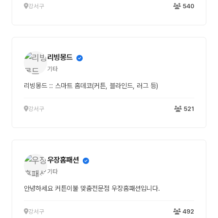
강서구
540
리빙몽드
기타
리빙몽드 :: 스마트 홈데코(커튼, 블라인드, 러그 등)
강서구
521
우장홈패션
기타
안녕하세요 커튼이불 맞춤전문점 우장홈패션입니다.
강서구
492