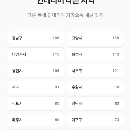
인테리어 다른 지역
다른 동네 인테리어 카카오톡 채널 찾기
강남구
166
고양시
159
남양주시
119
화성시
113
용인시
106
서초구
101
서구
91
수원시
90
김포시
89
성남시
83
파주시
80
마포구
73