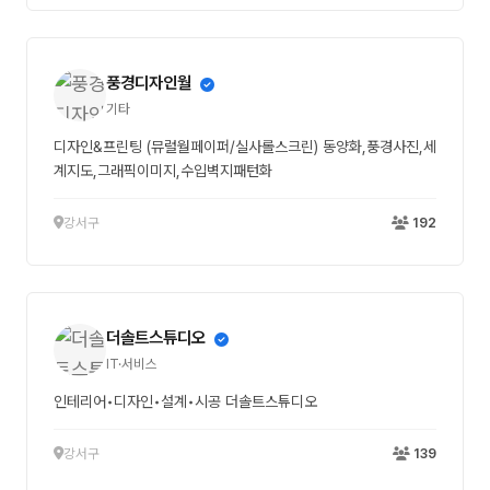
풍경디자인월
기타
디자인&프린팅 (뮤럴월페이퍼/실사롤스크린) 동양화,풍경사진,세
계지도,그래픽이미지,수입벽지패턴화
강서구
192
더솔트스튜디오
IT·서비스
인테리어•디자인•설계•시공 더솔트스튜디오
강서구
139