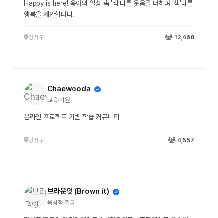
Happy is here! 육아의 일상 속 '색'다른 웃음을 더하며 '색'다른
행복을 제안합니다.
강서구
12,468
Chaewooda
교육·학원
온라인 프로젝트 기반 학습 커뮤니티
강서구
4,557
브라운잇 (Brown it)
음식점·카페