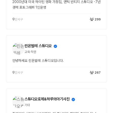
2000년대 미국 하이틴 영화 가정집, 앤틱 빈티지 스튜디오 -7년
경력 포토그래퍼 1인운영
강서구
299
린온발레 스튜디오
교육·학원
안녕하세요 린온발레 스튜디오입니다.
강서구
267
스튜디오호제&하루의아기사진
기타