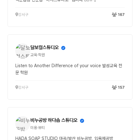
강서구
167
달보컬스튜디오
교육·학원
Listen to Another Difference of your voice 발성교육 전
문 학원
강서구
157
비누공방 하다솝 스튜디오
미용·뷰티
HADA SOAP STUDIO 마곡/발산 비누공방, 입욕제공방