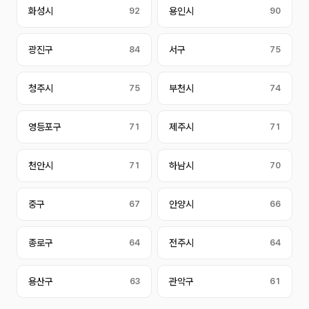
화성시
92
용인시
90
광진구
84
서구
75
청주시
75
부천시
74
영등포구
71
제주시
71
천안시
71
하남시
70
중구
67
안양시
66
종로구
64
전주시
64
용산구
63
관악구
61