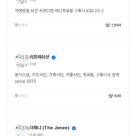
기타
자연광을 담은 트렌디한 바디프로필 스튜디오입니다 :)
강서구
1,994
리프레쉬샷
기타
본식스냅, 키즈사진, 가족사진, 커플사진, 프로필, 스튜디오 운영
since 2015
강서구
636
더제니 (The Jenee)
미용·뷰티