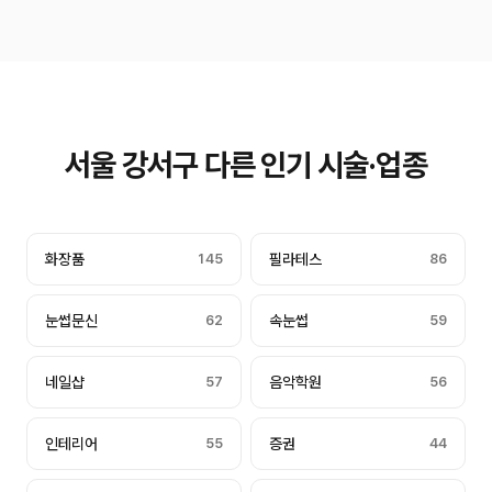
서울 강서구 다른 인기 시술·업종
화장품
145
필라테스
86
눈썹문신
62
속눈썹
59
네일샵
57
음악학원
56
인테리어
55
증권
44