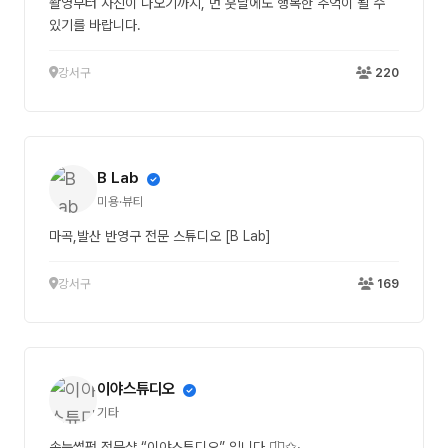
촬영부터 사진이 나오기까지, 먼 훗날에도 행복한 추억이 될 수
있기를 바랍니다.
강서구
220
B Lab
미용·뷰티
마곡,발산 반영구 전문 스튜디오 [B Lab]
강서구
169
이야스튜디오
기타
속눈썹펌 전문샵 “이야스튜디오” 입니다 ◡̈⃝✩‧₊