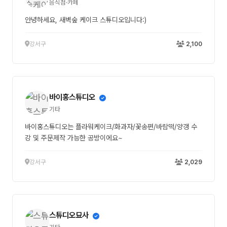
음식점·카페
안녕하세요, 새벽숲 케이크 스튜디오입니다:)
강서구
2,100
바이홍스튜디오
기타
바이홍스튜디오는 플라워케이크/화과자/꽃송편/바람떡/양갱 수
강 및 주문제작 가능한 공방이에요~
강서구
2,029
스튜디오묘사