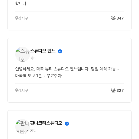
합니다.
강서구
347
스튜디오 엔느
기타
안녕하세요, 마곡 뷰티 스튜디오 엔느입니다. 당일 예악 가능 •
마곡역 도보 1분 • 무료주차
강서구
327
판나코타스튜디오
기타