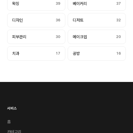
왁싱
39
베이커리
37
디자인
36
디저트
32
피부관리
30
메이크업
20
치과
17
공방
16
서비스
홈
카테고리