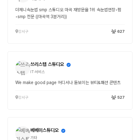
더제니속눈썹 smp 스튜디오 마곡 재방문율 1위 속눈썹연장•펌
•smp 전문 ((마곡역 3분거리))
강서구
627
쓰리스텝 스튜디오
IT·서비스
We make good page 어디서나 돋보이는 뷰티&패션 콘텐츠
강서구
527
베베미스튜디오
기타