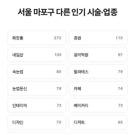
서울 마포구 다른 인기 시술·업종
화장품
272
증권
110
네일샵
103
음악학원
97
속눈썹
80
필라테스
79
눈썹문신
78
카페
74
인테리어
73
베이커리
73
디자인
70
디저트
65