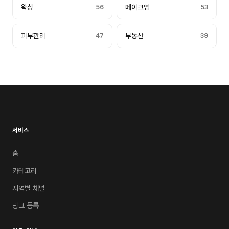
왁싱
56
메이크업
53
피부관리
47
부동산
39
서비스
홈
카테고리
지역별 채널
링크 등록