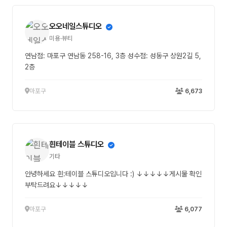
오오네일스튜디오
미용·뷰티
연남점: 마포구 연남동 258-16, 3층 성수점: 성동구 상원2길 5,
2층
마포구
6,673
흰테이블 스튜디오
기타
안녕하세요 흰:테이블 스튜디오입니다 :) ↓↓↓↓↓게시물 확인
부탁드려요↓↓↓↓↓
마포구
6,077