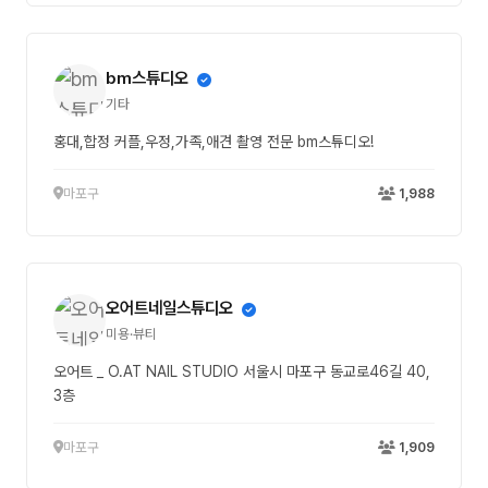
bm스튜디오
기타
홍대,합정 커플,우정,가족,애견 촬영 전문 bm스튜디오!
마포구
1,988
오어트네일스튜디오
미용·뷰티
오어트 _ O.AT NAIL STUDIO 서울시 마포구 동교로46길 40,
3층
마포구
1,909