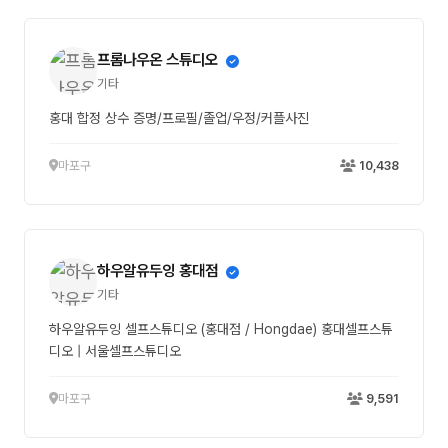
프롬나우온 스튜디오
기타
홍대 합정 상수 증명/프로필/졸업/우정/커플사진
마포구
10,438
하우알유두잉 홍대점
기타
하우알유두잉 셀프스튜디오 (홍대점 / Hongdae) 홍대셀프스튜
디오 | 서울셀프스튜디오
마포구
9,591