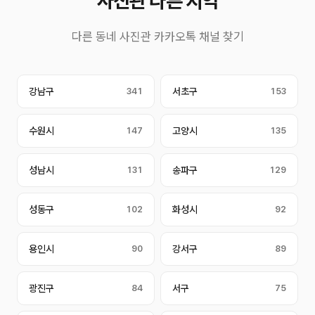
사진관 다른 지역
다른 동네 사진관 카카오톡 채널 찾기
강남구
341
서초구
153
수원시
147
고양시
135
성남시
131
송파구
129
성동구
102
화성시
92
용인시
90
강서구
89
광진구
84
서구
75