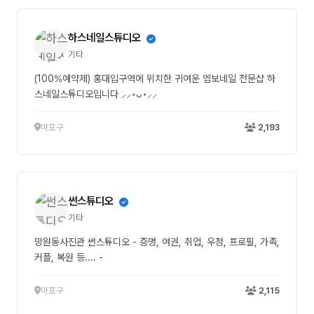
하스네일스튜디오
기타
(100%예약제) 홍대입구역에 위치한 귀여운 엠보네일 전문샵 하
스네일스튜디오입니다 ⸝⸝•ᴗ•⸝⸝
마포구
2,193
썬스튜디오
기타
망원동사진관 썬스튜디오 - 증명, 여권, 취업, 우정, 프로필, 가족,
커플, 복원 등.... -
마포구
2,115