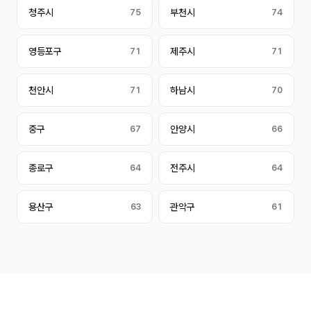
청주시
75
부천시
74
영등포구
71
제주시
71
천안시
71
하남시
70
중구
67
안양시
66
종로구
64
전주시
64
용산구
63
관악구
61