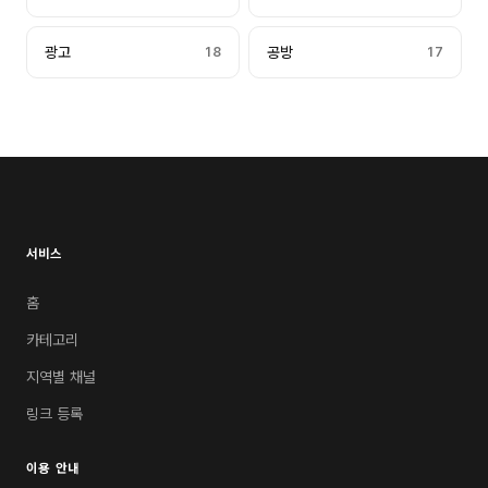
광고
18
공방
17
서비스
홈
카테고리
지역별 채널
링크 등록
이용 안내