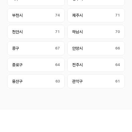
부천시
74
제주시
71
천안시
71
하남시
70
중구
67
안양시
66
종로구
64
전주시
64
용산구
63
관악구
61