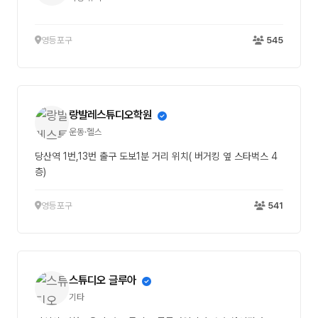
영등포구
545
랑발레스튜디오학원
운동·헬스
당산역 1번,13번 출구 도보1분 거리 위치( 버거킹 옆 스타벅스 4
층)
영등포구
541
스튜디오 글루아
기타