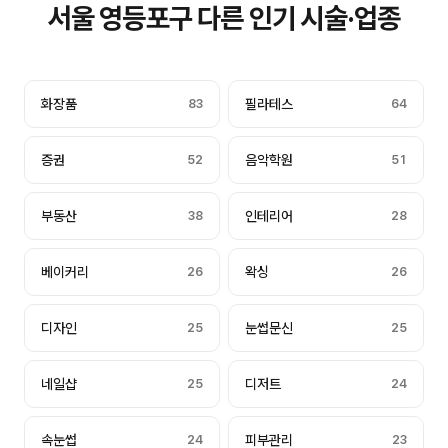
서울 영등포구 다른 인기 시술·업종
화장품
83
필라테스
64
증권
52
음악학원
51
부동산
38
인테리어
28
베이커리
26
왁싱
26
디자인
25
눈썹문신
25
네일샵
25
디저트
24
속눈썹
24
피부관리
23