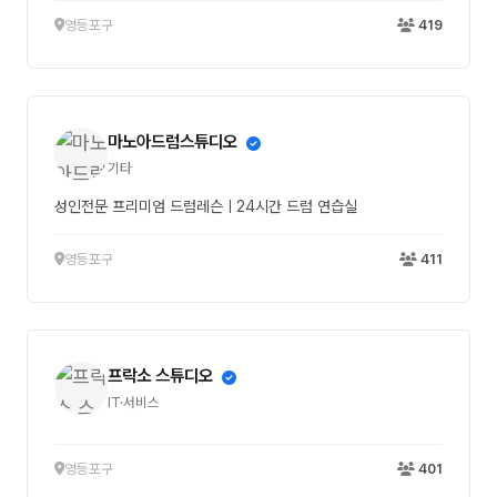
영등포구
419
마노아드럼스튜디오
기타
성인전문 프리미엄 드럼레슨ㅣ24시간 드럼 연습실
영등포구
411
프락소 스튜디오
IT·서비스
영등포구
401