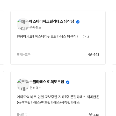
에스바디워크필라테스 당산점
운동·헬스
안녕하세요!! 에스바디워크필라테스 당산점입니다 :)
영등포구
443
문필라테스 여의도본점
운동·헬스
여의도역 바로 연결 교보증권 지하1층 문필라테스 새벽반운
동/산후필라테스/맨즈필라테스/성장필라테스
영등포구
418