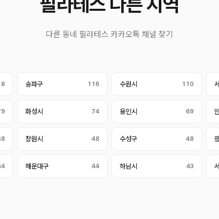
필라테스 다른 지역
다른 동네 필라테스 카카오톡 채널 찾기
18
송파구
116
수원시
110
79
화성시
74
용인시
69
48
창원시
48
수성구
48
44
해운대구
44
하남시
43