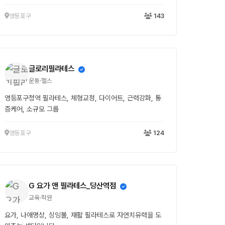
영등포구
143
글로리필라테스
운동·헬스
영등포구청역 필라테스, 체형교정, 다이어트, 근력강화, 통
증케어, 소규모 그룹
영등포구
124
G 요가 앤 필라테스_당산역점
교육·학원
요가, 나애명상, 싱잉볼, 재활 필라테스로 자연치유력을 도