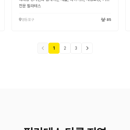
전문 필라테스
영등포구
85
1
2
3