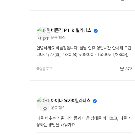
바론짐 PT & 필라테스
운동·헬스
안녕하세요 바론짐입니다! 설날 연휴 영업시간 안내해 드립
니다. 1/27(월), 1/30(목) <09:00 - 15:00> 1/28(화),
1/29(수) <휴관> 건강과 행운, 풍요로움이 가득한 한 해가
되시길 기원합니다 :)
영등포구
372
아이나 요가&필라테스
운동·헬스
나를 비추는 거울 나의 몸과 마음 상태를 바라보고, 나를 사
랑하는 방법을 배워가요.