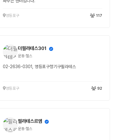
와주는 센터입니다.
영등포구
117
더필라테스301
운동·헬스
02-2636-0301, 영등포구청기구필라테스
영등포구
92
필라테스르엠
운동·헬스