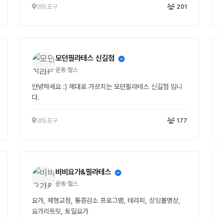
영등포구
201
모던필라테스 신길점
운동·헬스
안녕하세요 :) 제대로 가르치는 모던필라테스 신길점 입니
다.
영등포구
177
비비요가&필라테스
운동·헬스
요가, 체형교정, 통증감소 프로그램, 테라피, 싱잉볼명상,
요가리트릿, 토일요가