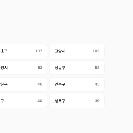
서초구
107
고양시
102
안양시
53
성동구
52
광진구
46
연수구
45
서구
40
성북구
39