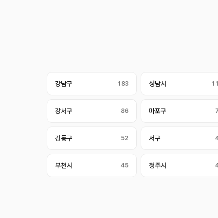
강남구
183
성남시
1
강서구
86
마포구
강동구
52
서구
부천시
45
청주시