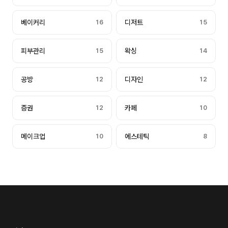
베이커리
16
디저트
15
피부관리
15
왁싱
14
공방
12
디자인
12
증권
12
카페
10
메이크업
10
에스테틱
8