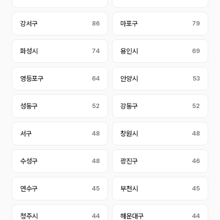
강서구
86
마포구
79
화성시
74
용인시
69
영등포구
64
안양시
53
성동구
52
강동구
52
서구
48
창원시
48
수성구
48
광진구
46
연수구
45
부천시
45
청주시
44
해운대구
44