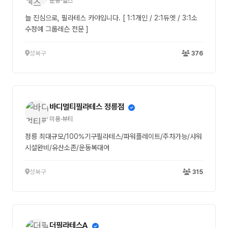
운동·헬스
늘 진심으로, 필라테스 카야입니다. [ 1:1개인 / 2:1듀엣 / 3:1소
수정예 그룹레슨 전문 ]
성북구
376
바디멀티필라테스 정릉점
미용·뷰티
정릉 최대규모/100%기구필라테스/파워플레이트/주차가능/샤워
시설완비/유산소존/운동복대여
성북구
315
더필라테스A