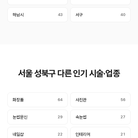
하남시
43
서구
40
서울 성북구 다른 인기 시술·업종
화장품
64
사진관
56
눈썹문신
29
속눈썹
27
네일샵
22
인테리어
21