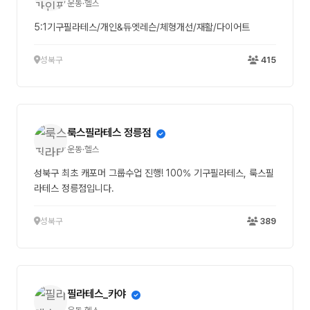
운동·헬스
5:1기구필라테스/개인&듀엣레슨/체형개선/재활/다이어트
성북구
415
룩스필라테스 정릉점
운동·헬스
성북구 최초 캐포머 그룹수업 진행! 100% 기구필라테스, 룩스필
라테스 정릉점입니다.
성북구
389
필라테스_카야