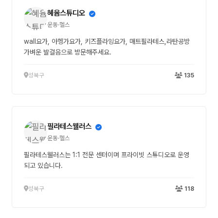
혜윰스튜디오
운동·헬스
wall요가, 아헹가요가, 키즈플라잉요가, 매트필라테스,라탄공방
가벼운 발걸음으로 방문해주세요.
성북구
135
필라테스웰러스
운동·헬스
필라테스웰러스는 1:1 전문 센터이며 프라이빗 스튜디오로 운영
되고 있습니다.
성북구
118