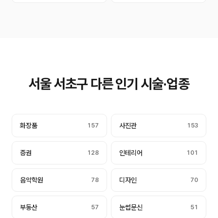
서울 서초구 다른 인기 시술·업종
화장품
157
사진관
153
증권
128
인테리어
101
음악학원
78
디자인
70
부동산
57
눈썹문신
51