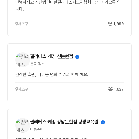
안녕하세요 사단법인대한필라테스지도자협회 공식 카카오톡 입
니다.
서초구
1,999
필라테스 케밍 신논현점
운동·헬스
건강한 습관, 나다운 변화 케밍과 함께 해요.
서초구
1,637
필라테스 케밍 강남논현점 평생교육원
미용·뷰티