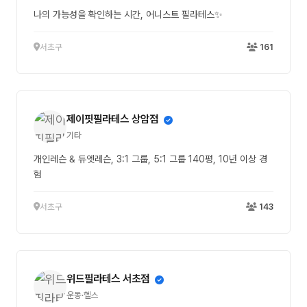
나의 가능성을 확인하는 시간, 어니스트 필라테스✨
서초구
161
제이핏필라테스 상암점
기타
개인레슨 & 듀엣레슨, 3:1 그룹, 5:1 그룹 140평, 10년 이상 경
험
서초구
143
위드필라테스 서초점
운동·헬스