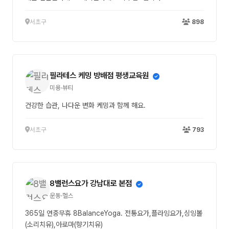
서초구
898
필라테스 케밍 방배점 평생교육원
미용·뷰티
건강한 습관, 나다운 변화 케밍과 함께 해요.
서초구
793
8밸런스요가 강남대로 본점
운동·헬스
365일 연중무휴 8BalanceYoga. 전통요가,플라잉요가,싱잉볼
(소리치유),아로마(향기치유)