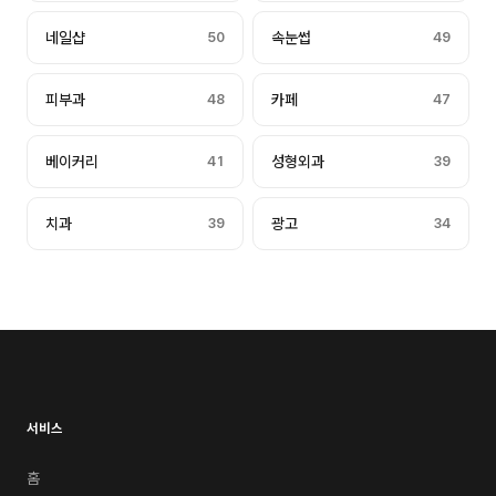
네일샵
50
속눈썹
49
피부과
48
카페
47
베이커리
41
성형외과
39
치과
39
광고
34
서비스
홈