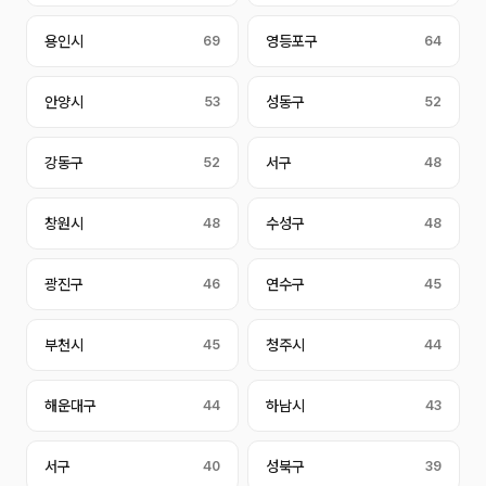
용인시
69
영등포구
64
안양시
53
성동구
52
강동구
52
서구
48
창원시
48
수성구
48
광진구
46
연수구
45
부천시
45
청주시
44
해운대구
44
하남시
43
서구
40
성북구
39