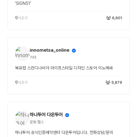
'SIGN51'
서초구
6,601
innometsa_online
기타
북유럽 스칸디나비아 라이프스타일 디자인 스토어 이노메싸
서초구
5,879
하나투어 다온투어
운동·헬스
하나투어 공식인증예약센터 다온투어입니다. 전화상담/문의