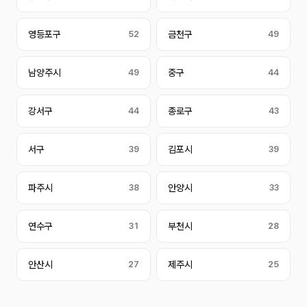
영등포구
52
금천구
49
남양주시
49
중구
44
강서구
44
종로구
43
서구
39
김포시
39
파주시
38
안양시
33
연수구
31
부천시
28
안산시
27
제주시
25