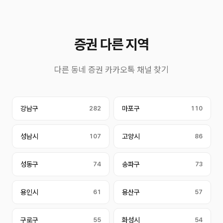
증권 다른 지역
다른 동네 증권 카카오톡 채널 찾기
강남구
282
마포구
110
성남시
107
고양시
86
성동구
74
송파구
73
용인시
61
용산구
57
구로구
55
화성시
54