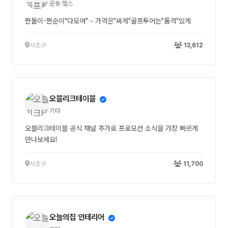
운동·헬스
짠돌이-짠순이"다모여" - 가격은"싸게"골프투어는"품격"있게
서초구
13,612
오블리크테이블
기타
오블리크테이블 공식 채널 추가로 프로모션 소식을 가장 빠르게
만나보세요!
서초구
11,700
오늘의집 인테리어