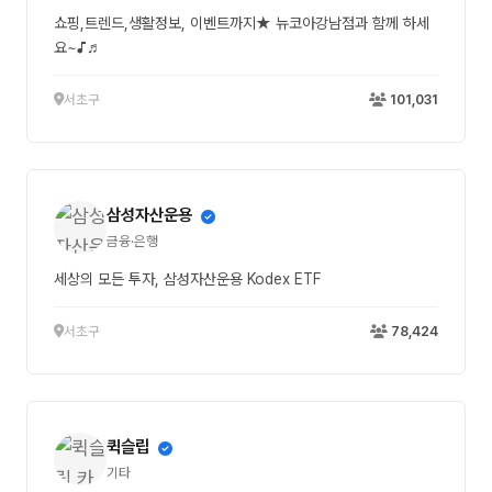
쇼핑,트렌드,생활정보, 이벤트까지★ 뉴코아강남점과 함께 하세
요~♪♬
서초구
101,031
삼성자산운용
금융·은행
세상의 모든 투자, 삼성자산운용 Kodex ETF
서초구
78,424
퀵슬립
기타