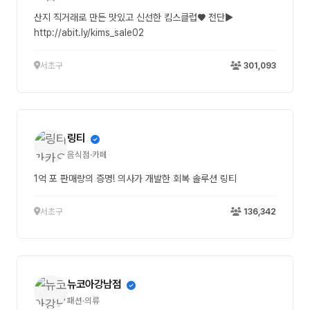
산지 직거래로 만든 맛있고 신선한 킴스클럽♥ 전단▶
http://abit.ly/kims_sale02
서초구
301,093
링티
음식점·카페
1억 포 판매량의 증명! 의사가 개발한 회복 솔루션 링티
서초구
136,342
뉴코아강남점
패션·의류