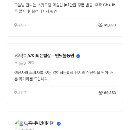
오늘밤 만나는 스윗드림 퀵슬립 ▶1만원 쿠폰 발급: 우측 Ch+ 버
튼 클릭 후 웰컴메시지 확인
서초구
69,830
약이되는밥상 - 반딧불농원
기타
생산자와 소비자를 잇는 약이되는밥상 산지의 신선함을 담아 바
른 먹거리를 드립니다.
서초구
69,353
홈씨씨인테리어