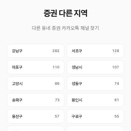
증권 다른 지역
다른 동네 증권 카카오톡 채널 찾기
강남구
282
서초구
128
마포구
110
성남시
107
고양시
86
성동구
74
송파구
73
용인시
61
용산구
57
구로구
55