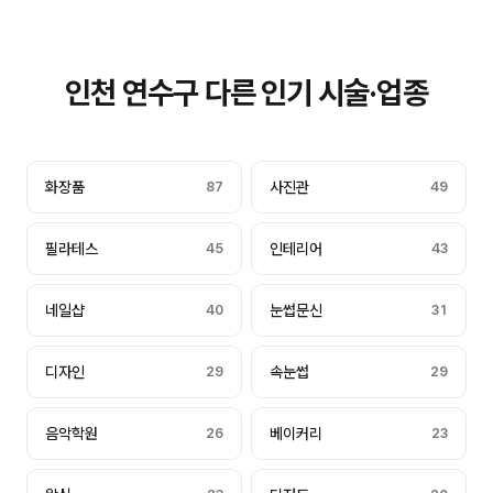
인천 연수구 다른 인기 시술·업종
화장품
87
사진관
49
필라테스
45
인테리어
43
네일샵
40
눈썹문신
31
디자인
29
속눈썹
29
음악학원
26
베이커리
23