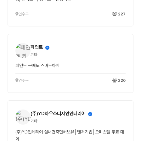
연수구
227
페인트
기타
페인트 구매도 스마트하게
연수구
220
(주)YD하우스디자인인테리어
기타
(주)YD인테리어 실내건축면허보유│벤처기업│오피스텔 무료 대
여