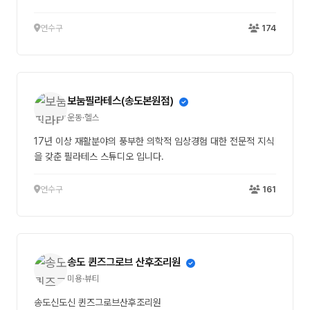
연수구
174
보눔필라테스(송도본원점)
운동·헬스
17년 이상 재활분야의 풍부한 의학적 임상경험 대한 전문적 지식
을 갖춘 필라테스 스튜디오 입니다.
연수구
161
송도 퀸즈그로브 산후조리원
미용·뷰티
송도신도신 퀸즈그로브산후조리원