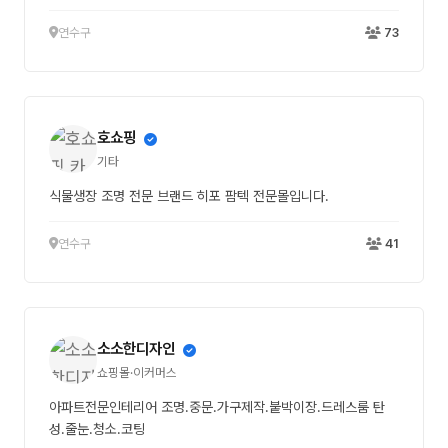
연수구
73
호쇼핑
기타
식물생장 조명 전문 브랜드 히포 팜텍 전문몰입니다.
연수구
41
소소한디자인
쇼핑몰·이커머스
아파트전문인테리어 조명.중문.가구제작.붙박이장.드레스룸 탄
성.줄눈.청소.코팅