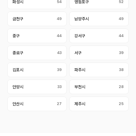
화성시
54
영등포구
52
금천구
49
남양주시
49
중구
44
강서구
44
종로구
43
서구
39
김포시
39
파주시
38
안양시
33
부천시
28
안산시
27
제주시
25