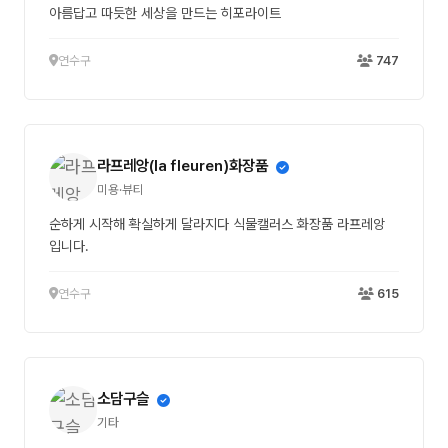
아름답고 따듯한 세상을 만드는 히포라이트
연수구
747
라프레앙(la fleuren)화장품
미용·뷰티
순하게 시작해 확실하게 달라지다 식물캘러스 화장품 라프레앙
입니다.
연수구
615
소담구슬
기타