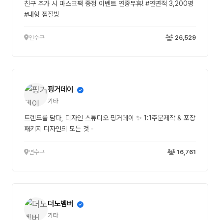
친구 추가 시 마스크팩 증정 이벤트 연중무휴! #연면적 3,200평
#대형 찜질방
연수구
26,529
핑거데이
기타
트렌드를 담다, 디자인 스튜디오 핑거데이 ✨ 1:1주문제작 & 포장
패키지 디자인의 모든 것 -
연수구
16,761
더노벰버
기타