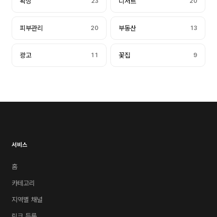
왁싱
23
디저트
20
피부관리
20
부동산
13
광고
11
꽃집
9
서비스
홈
카테고리
지역별 채널
링크 등록