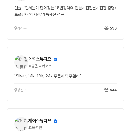
인플루언서들이 많이찾는 18년경력의 인물사진전문사진관 증명/
프로필/단체사진/가족사진 전문
광진구
596
데칼스튜디오
쇼핑몰·이커머스
"Silver, 14k, 18k, 24k 주문제작 주얼리"
광진구
544
제이스튜디오
교육·학원