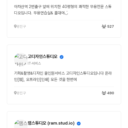
아차산역 2번출구 앞에 위치한 40평형의 쾌적한 무용전문 스튜
디오입니다. 무용연습실& 홀대여◡̈
광진구
527
고디자인스튜디오
IT·서비스
기획&촬영&디자인 올인원서비스 고디자인스튜디오입니다 온라
인[웹], 오프라인[인쇄] 모든 것을 한번에
광진구
490
램스튜디오 (ram.stud.io)