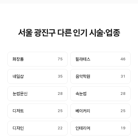
서울 광진구 다른 인기 시술·업종
화장품
75
필라테스
46
네일샵
35
음악학원
31
눈썹문신
28
속눈썹
28
디저트
25
베이커리
25
디자인
22
인테리어
19