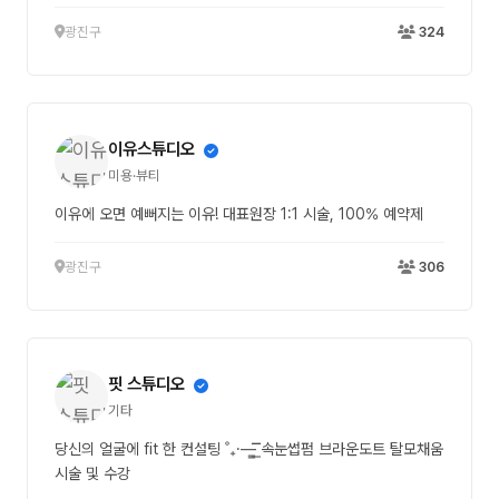
광진구
324
이유스튜디오
미용·뷰티
이유에 오면 예뻐지는 이유! 대표원장 1:1 시술, 100% 예약제
광진구
306
핏 스튜디오
기타
당신의 얼굴에 fit 한 컨설팅 ˚₊·—̳͟͞͞ 속눈썹펌 브라운도트 탈모채움
시술 및 수강