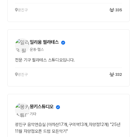
광진구
335
일리움 필라테스
운동·헬스
전문 기구 필라테스 스튜디오입니다.
광진구
332
몽키스튜디오
기타
광진구 음악연습실 (아차산17개,구의역13개,자양점12개) "25년
11월 자양점오픈 드럼 모든악기"