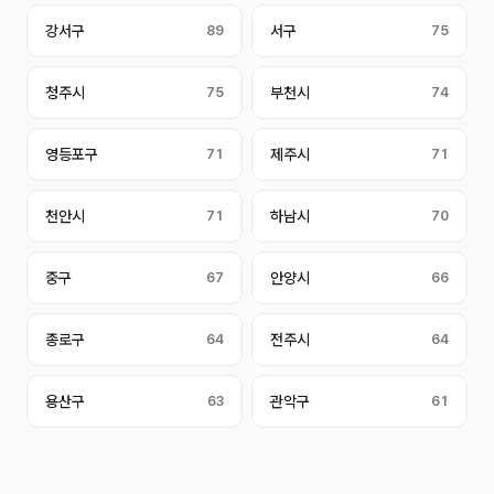
강서구
89
서구
75
청주시
75
부천시
74
영등포구
71
제주시
71
천안시
71
하남시
70
중구
67
안양시
66
종로구
64
전주시
64
용산구
63
관악구
61