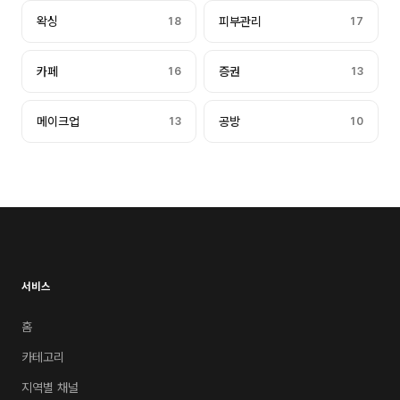
왁싱
18
피부관리
17
카페
16
증권
13
메이크업
13
공방
10
서비스
홈
카테고리
지역별 채널