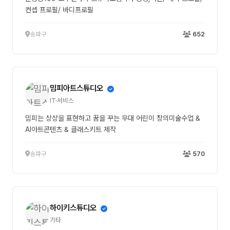
컨셉 프로필/ 바디프로필
송파구
652
밈피아트스튜디오
IT·서비스
밈피는 상상을 표현하고 꿈을 꾸는 무대 어린이 창의미술수업 &
AI아트콘텐츠 & 클래스키트 제작
송파구
570
하이키스튜디오
기타