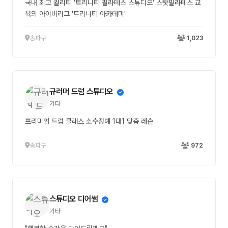
국내 최고 퀄리티 '트리니티 필라테스 스튜디오' 스탓필라테스 교
육의 아이비리그 '트리니티 아카데미'
송파구
1,023
규러머 드럼 스튜디오
기타
프리미엄 드럼 클래스 소수정예 1대1 맞춤 레슨
송파구
972
스튜디오 디어썸
기타