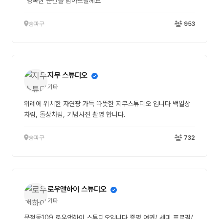
"행복한 순간을 담아드릴께요"
송파구
953
지무 스튜디오
기타
위례에 위치한 자연광 가득 따뜻한 지무스튜디오 입니다 백일상
차림, 돌상차림, 기념사진 촬영 합니다.
송파구
732
로우앤하이 스튜디오
기타
문정동109 로우앤하이 스튜디오입니다 증명,여권/ 세미 프로필/