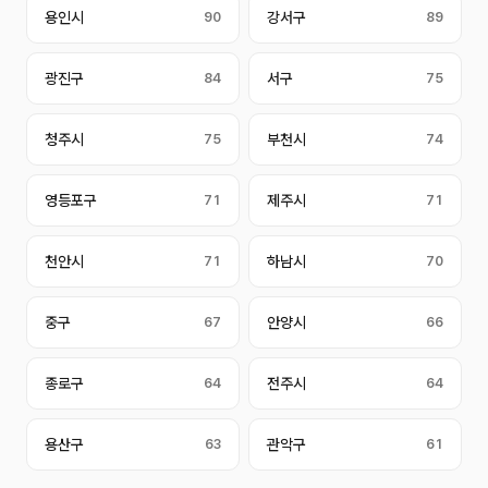
용인시
90
강서구
89
광진구
84
서구
75
청주시
75
부천시
74
영등포구
71
제주시
71
천안시
71
하남시
70
중구
67
안양시
66
종로구
64
전주시
64
용산구
63
관악구
61