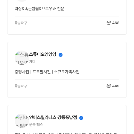
왁싱&속눈썹펌&브로우바 전문
송파구
468
스튜디오영영영
기타
증명사진 | 프로필사진 | 소규모가족사진
송파구
449
인어스필라테스 강동풍납점
운동·헬스