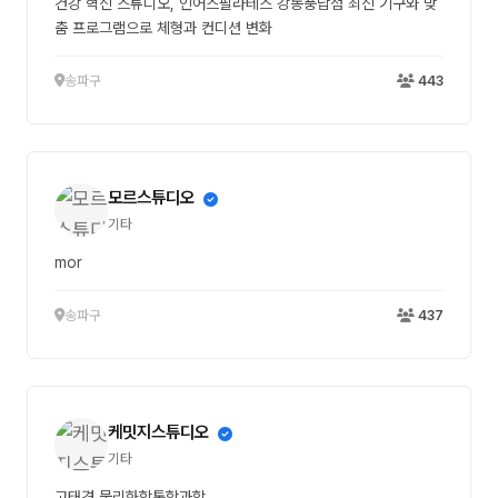
건강 혁신 스튜디오, 인어스필라테스 강동풍납점 최신 기구와 맞
춤 프로그램으로 체형과 컨디션 변화
송파구
443
모르스튜디오
기타
mor
송파구
437
케밋지스튜디오
기타
고태경 물리화학통합과학