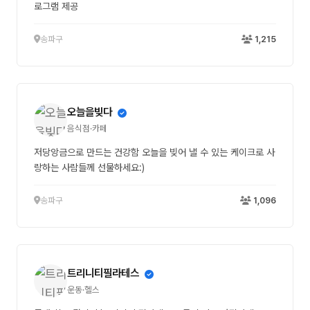
로그램 제공
송파구
1,215
오늘을빚다
음식점·카페
저당앙금으로 만드는 건강함 오늘을 빚어 낼 수 있는 케이크로 사
랑하는 사람들께 선물하세요:)
송파구
1,096
트리니티필라테스
운동·헬스