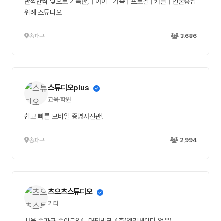
반짝반짝 빛으로 가득한, | 아이 | 가족 | 프로필 | 커플 | 인물중심
위례 스튜디오
송파구
3,686
스튜디오plus
교육·학원
쉽고 빠른 모바일 증명사진관!
송파구
2,994
츠으츠스튜디오
기타
서울 송파구 송이로84, 대평빌딩 4층(엘리베이터 없음)