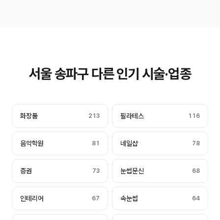
서울 송파구 다른 인기 시술·업종
화장품
213
필라테스
116
음악학원
81
네일샵
78
증권
73
눈썹문신
68
인테리어
67
속눈썹
64