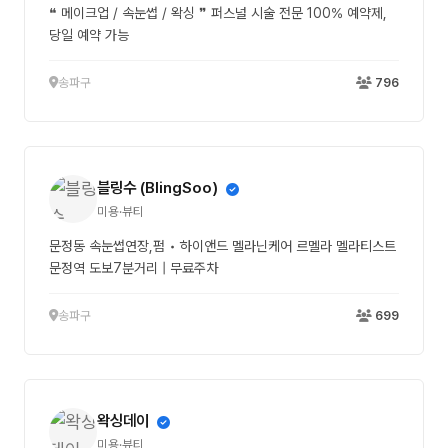
❝ 메이크업 / 속눈썹 / 왁싱 ❞ 퍼스널 시술 전문 100% 예약제,
당일 예약 가능
송파구
796
블링수 (BlingSoo)
미용·뷰티
문정동 속눈썹연장,펌 • 하이앤드 멜라닌케어 르멜라 멜라티스트
문정역 도보7분거리 | 무료주차
송파구
699
왁싱데이
미용·뷰티