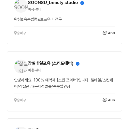
SOONSU_beauty.studio
미용·뷰티
왁싱&속눈썹펌&브로우바 전문
송파구
468
잠실네일포유 (스킨포에버)
미용·뷰티
안녕하세요. 100% 예약제 [스킨 포에버]입니다. 젤네일/스킨케
어/각질관리/문제성발톱/속눈썹연장
송파구
406