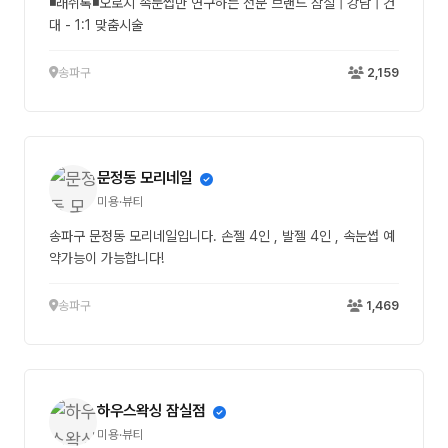
◾래쉬톡◾오로지 속눈썹만 연구하는 전문 브랜드 잠실 | 강남 | 건
대 - 1:1 맞춤시술
송파구
2,159
문정동 모리네일
미용·뷰티
송파구 문정동 모리네일입니다. 손젤 4인 , 발젤 4인 , 속눈썹 예
약가능이 가능합니다!
송파구
1,469
하우스왁싱 잠실점
미용·뷰티