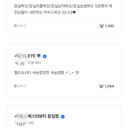
잠실왁싱/잠실커플왁싱/잠실남자왁싱/잠실눈썹왁싱 5만명의 하
친님들이 사랑하는 하우스왁싱 입니다♥
송파구
1,083
EYE 뿌
미용·뷰티
헬리오시티 속눈썹연장 속눈썹펌 ⋆⁺₊⋆ ♡̷̷̷
송파구
1,064
에스터뷰티 잠실점
기타