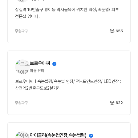
잠실역 10번출구 방이동 먹자골목에 위치한 왁싱/속눈썹/ 피부
전문샵 입니다.
송파구
655
브로우아찌
미용·뷰티
브로우아찌ㅣ속눈썹펌/속눈썹 연장/ 펌+포인트연장/ LED연장 :
삼전역2번출구도보2분거리
송파구
622
아이블리(속눈썹연장,속눈썹펌)