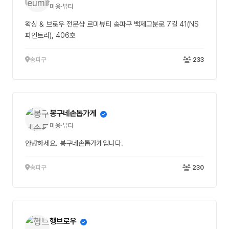
미용·뷰티
왁싱 & 브로우 전문샵 르미뷰티 송파구 백제고분로 7길 41(NS
파인트리), 406호
송파구
233
봉구네손톱가게
미용·뷰티
안녕하세요. 봉구네손톱가게입니다.
송파구
230
행브로우