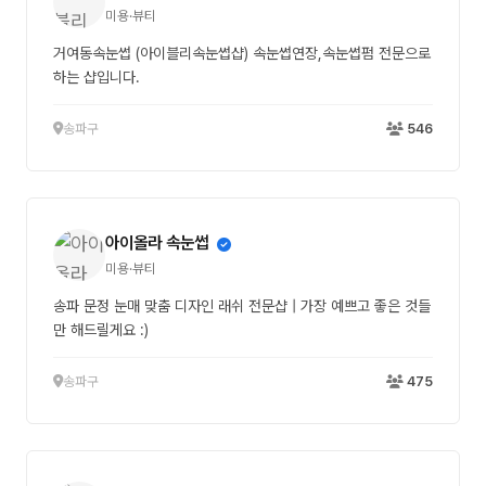
미용·뷰티
거여동속눈썹 (아이블리속눈썹샵) 속눈썹연장,속눈썹펌 전문으로
하는 샵입니다.
송파구
546
아이올라 속눈썹
미용·뷰티
송파 문정 눈매 맞춤 디자인 래쉬 전문샵 | 가장 예쁘고 좋은 것들
만 해드릴게요 :)
송파구
475