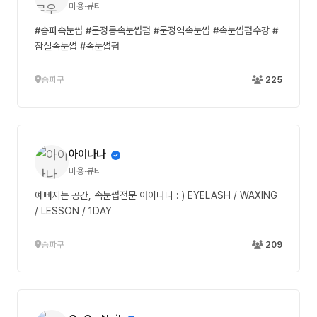
미용·뷰티
#송파속눈썹 #문정동속눈썹펌 #문정역속눈썹 #속눈썹펌수강 #
잠실속눈썹 #속눈썹펌
송파구
225
아이나나
미용·뷰티
예뻐지는 공간, 속눈썹전문 아이나나 : ) EYELASH / WAXING
/ LESSON / 1DAY
송파구
209