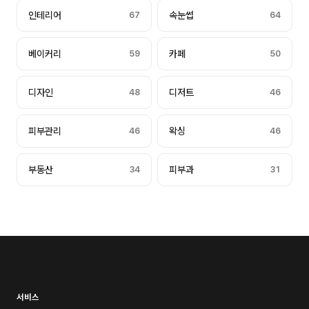
인테리어
67
속눈썹
64
베이커리
59
카페
50
디자인
48
디저트
46
피부관리
46
왁싱
46
부동산
34
피부과
31
서비스