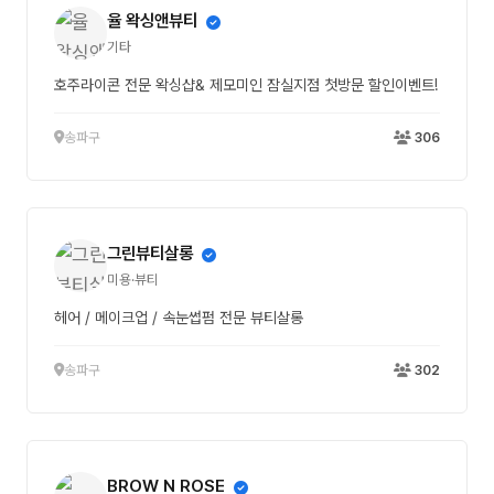
율 왁싱앤뷰티
기타
호주라이콘 전문 왁싱샵& 제모미인 잠실지점 첫방문 할인이벤트!
송파구
306
그린뷰티살롱
미용·뷰티
헤어 / 메이크업 / 속눈썹펌 전문 뷰티살롱
송파구
302
BROW N ROSE