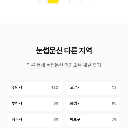
눈썹문신 다른 지역
다른 동네 눈썹문신 카카오톡 채널 찾기
수원시
122
고양시
93
부천시
90
화성시
85
청주시
80
마포구
78