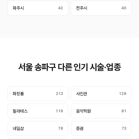
파주시
42
전주시
40
서울 송파구 다른 인기 시술·업종
화장품
213
사진관
129
필라테스
116
음악학원
81
네일샵
78
증권
73