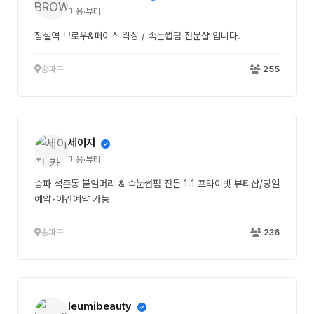
미용·뷰티
잠실역 브로우&페이스 왁싱 / 속눈썹펌 전문샵 입니다.
송파구
255
세이지
미용·뷰티
송파 석촌동 붙임머리 & 속눈썹펌 전문 1:1 프라이빗 뷰티샵/당일
예약•야간예약 가능
송파구
236
leumibeauty