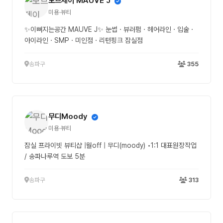
모브제이 MAUVE J
미용·뷰티
✨이뻐지는공간 MAUVE J✨ 눈썹ㆍ뷰러펌ㆍ헤어라인ㆍ입술ㆍ
아이라인ㆍSMPㆍ미인점ㆍ리턴핑크 잠실점
송파구
355
무디Moody
미용·뷰티
잠실 프라이빗 뷰티샵 |월off | 무디(moody) •1:1 대표원장작업
/ 송파나루역 도보 5분
송파구
313