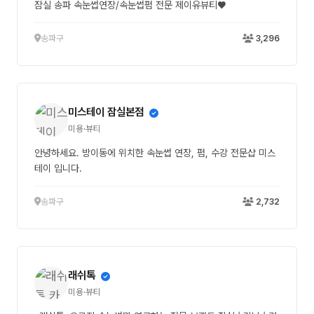
잠실 송파 속눈썹연장/속눈썹펌 전문 제이유뷰티♥
송파구
3,296
미스테이 잠실본점
미용·뷰티
안녕하세요. 방이동에 위치한 속눈썹 연장, 펌, 수강 전문샵 미스
테이 입니다.
송파구
2,732
래쉬톡
미용·뷰티