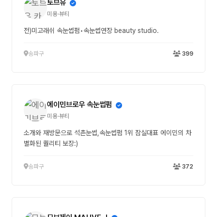
토브유
미용·뷰티
전)미고래쉬 속눈썹펌•속눈썹연장 beauty studio.
송파구
399
에이민브로우 속눈썹펌
미용·뷰티
소개와 재방문으로 석촌눈썹,속눈썹펌 1위 잠실대표 에이민의 차
별화된 퀄리티 보장:)
송파구
372