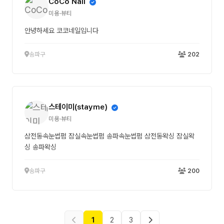
CoCo Nail
미용·뷰티
안녕하세요 코코네일입니다
송파구
202
스테이미(stayme)
미용·뷰티
삼전동속눈썹펌 잠실속눈썹펌 송파속눈썹펌 삼전동왁싱 잠실왁
싱 송파왁싱
송파구
200
1
2
3