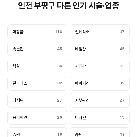
인천 부평구 다른 인기 시술·업종
화장품
118
인테리어
47
속눈썹
45
네일샵
45
왁싱
36
사진관
33
필라테스
32
베이커리
32
디저트
27
피부관리
27
음악학원
20
디자인
19
증권
19
카페
13