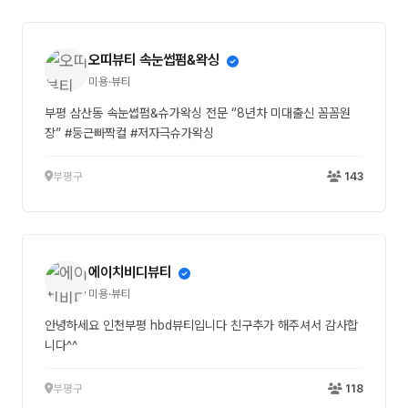
오띠뷰티 속눈썹펌&왁싱
미용·뷰티
부평 삼산동 속눈썹펌&슈가왁싱 전문 “8년차 미대출신 꼼꼼원
장” #둥근빠짝컬 #저자극슈가왁싱
부평구
143
에이치비디뷰티
미용·뷰티
안녕하세요 인천부평 hbd뷰티입니다 친구추가 해주셔서 감사합
니다^^
부평구
118