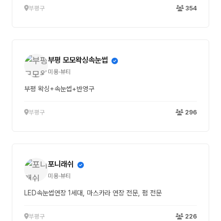
부평구
354
부평 모모왁싱속눈썹
미용·뷰티
부평 왁싱+속눈썹+반영구
부평구
296
포니래쉬
미용·뷰티
LED속눈썹연장 1세대, 마스카라 연장 전문, 펌 전문
부평구
226