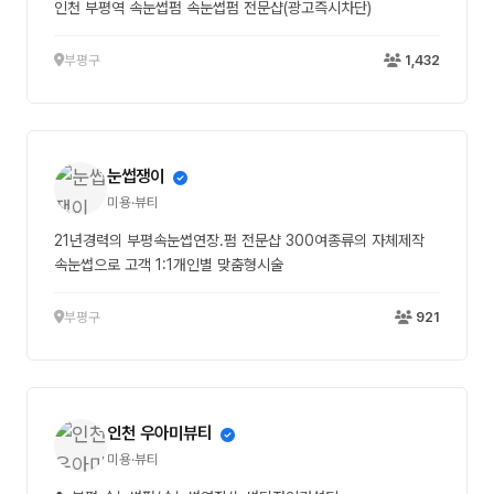
인천 부평역 속눈썹펌 속눈썹펌 전문샵(광고즉시차단)
부평구
1,432
눈썹쟁이
미용·뷰티
21년경력의 부평속눈썹연장.펌 전문샵 300여종류의 자체제작
속눈썹으로 고객 1:1개인별 맞춤형시술
부평구
921
인천 우아미뷰티
미용·뷰티