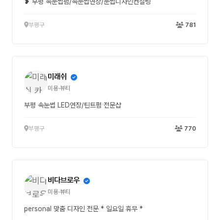
❥ 부평 속눈썹펌/속눈썹연장/눈썹디자인컨설팅
부평구
781
미래쉬
미용·뷰티
부평 속눈썹 LED연장/틴트펌 전문샵
부평구
770
비다브로우
미용·뷰티
personal 맞춤 디자인 전문 * 일요일 휴무 *