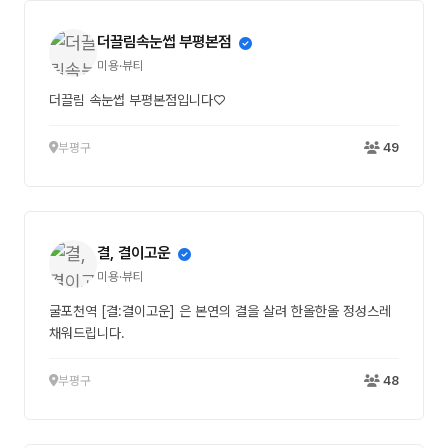
더끌림속눈썹 부평본점
미용·뷰티
더끌림 속눈썹 부평본점입니다♡
부평구
49
결, 결이고운
미용·뷰티
굴포천역 [결:결이고운] 은 본연의 결을 살려 한올한올 정성스레
채워드립니다.
부평구
48