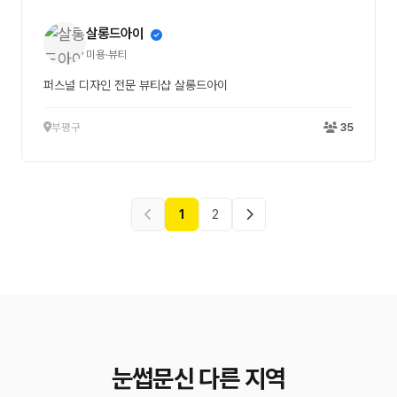
살롱드아이
미용·뷰티
퍼스널 디자인 전문 뷰티샵 살롱드아이
부평구
35
1
2
눈썹문신 다른 지역