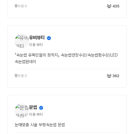
부평구
435
유비뷰티
미용·뷰티
「속눈썹 유목민들의 정착지」 속눈썹연장수강/속눈썹펌수강/LED
속눈썹원데이
부평구
362
문썹
미용·뷰티
눈매맞춤 시술 부평속눈썹 문썹