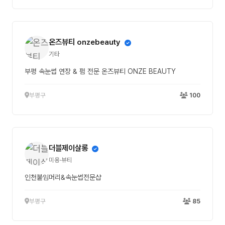
온즈뷰티 onzebeauty
기타
부평 속눈썹 연장 & 펌 전문 온즈뷰티 ONZE BEAUTY
부평구
100
더블제이살롱
미용·뷰티
인천붙임머리&속눈썹전문샵
부평구
85