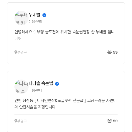
누네별
미용·뷰티
안녕하세요 :) 부평 굴포천에 위치한 속눈썹연장 샵 누네별 입니
다✨
부평구
59
나나솔 속눈썹
미용·뷰티
인천 삼산동 [ 디자인연장&노글루펌 전문샵 ] 고급스러운 자연미
와 안전시술을 지향합니다
부평구
59