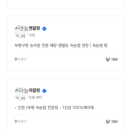
앤블링
기타
부평구청 승무원 전문 매장 앤블링 속눈썹 연장 | 속눈썹 펌
부평구
196
라블링
미용·뷰티
• 인천 /부평 속눈썹 전문점 • 1인샵 100%예약제
부평구
190