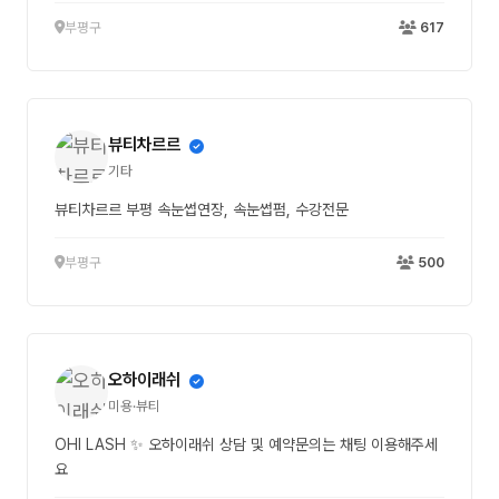
부평구
617
뷰티차르르
기타
뷰티차르르 부평 속눈썹연장, 속눈썹펌, 수강전문
부평구
500
오하이래쉬
미용·뷰티
OHI LASH ✨ 오하이래쉬 상담 및 예약문의는 채팅 이용해주세
요