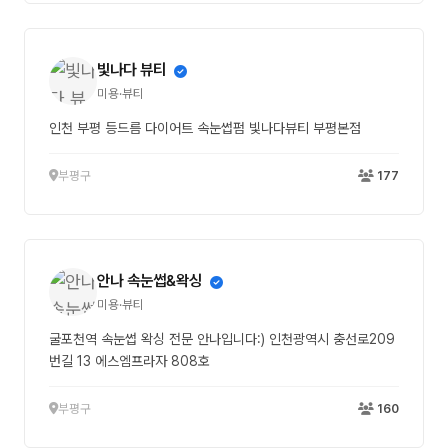
빛나다 뷰티
미용·뷰티
인천 부평 등드름 다이어트 속눈썹펌 빛나다뷰티 부평본점
부평구
177
안나 속눈썹&왁싱
미용·뷰티
굴포천역 속눈썹 왁싱 전문 안나입니다:) 인천광역시 충선로209
번길 13 에스엠프라자 808호
부평구
160