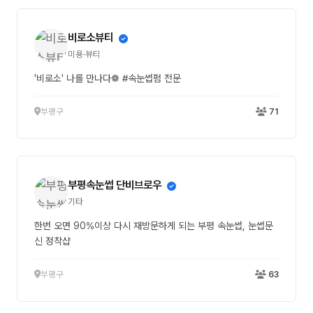
비로소뷰티
미용·뷰티
'비로소' 나를 만나다❁ #속눈썹펌 전문
부평구
71
부평속눈썹 단비브로우
기타
한번 오면 90%이상 다시 재방문하게 되는 부평 속눈썹, 눈썹문
신 정착샵
부평구
63