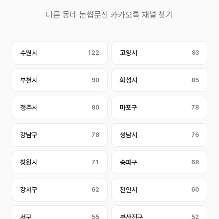
다른 동네 눈썹문신 카카오톡 채널 찾기
수원시
122
고양시
93
부천시
90
화성시
85
청주시
80
마포구
78
강남구
78
성남시
76
창원시
71
송파구
68
강서구
62
천안시
60
서구
55
부산진구
52