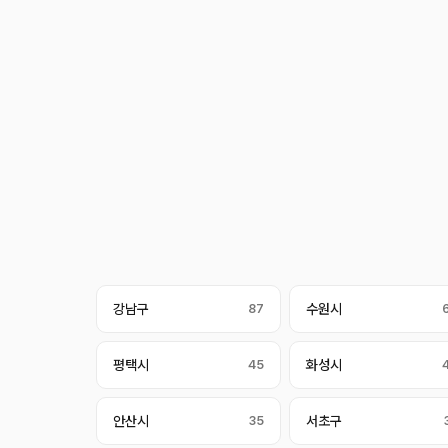
강남구
87
수원시
평택시
45
화성시
안산시
35
서초구