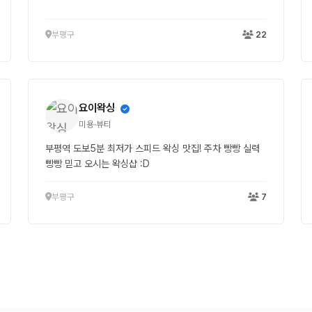
부평구
22
요이왁싱
미용·뷰티
부평역 도보5분 최저가 스피드 왁싱 맛집! 주차 빵빵 실력
빵빵 믿고 오시는 왁싱샵 :D
부평구
7