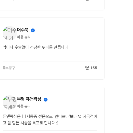
더수북
미용·뷰티
약이나 수술없이 건강한 두피를 만듭니다
부평구
155
부평 퓨앤왁싱
미용·뷰티
퓨앤왁싱은 1:1저통증 전문으로 '안아프다'보다 덜 자극적이
고 덜 힘든 시술을 목표로 합니다 :)