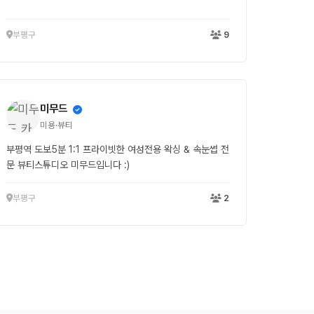
부평구
9
미무드
미용·뷰티
부평역 도보5분 1:1 프라이빗한 여성전용 왁싱 & 속눈썹 전
문 뷰티스튜디오 미무드입니다 :)
부평구
2