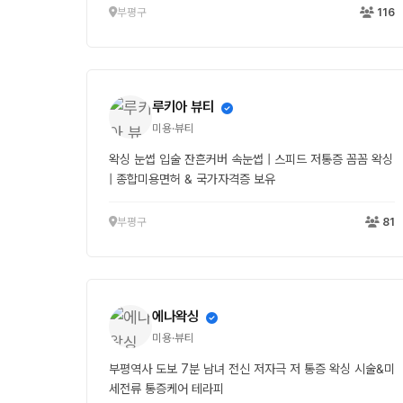
부평구
116
•
루키아 뷰티
미용·뷰티
왁싱 눈썹 입술 잔흔커버 속눈썹 | 스피드 저통증 꼼꼼 왁싱
| 종합미용면허 & 국가자격증 보유
부평구
81
에나왁싱
미용·뷰티
부평역사 도보 7분 남녀 전신 저자극 저 통증 왁싱 시술&미
세전류 통증케어 테라피