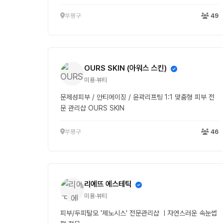
부평구
49
OURS SKIN (아워스 스킨)
미용·뷰티
문제성피부 / 안티에이징 / 윤곽리프팅 1:1 맞춤형 피부 전
문 관리샵 OURS SKIN
부평구
46
리에뜨 에스테틱
미용·뷰티
피부/두피탈모 '제노시스' 전문관리샵 ㅣ자연스러운 속눈썹