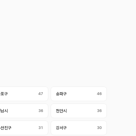
마포구
47
송파구
46
성남시
36
천안시
36
부산진구
31
강서구
30