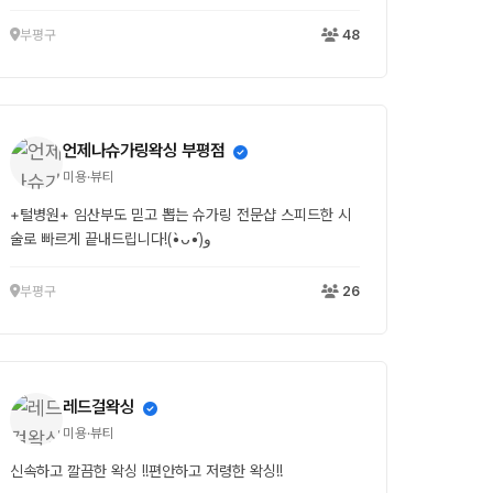
부평구
48
언제나슈가링왁싱 부평점
미용·뷰티
+털병원+ 임산부도 믿고 뽑는 슈가링 전문샵 스피드한 시
술로 빠르게 끝내드립니다!(•̀ᴗ•́)و
부평구
26
레드걸왁싱
미용·뷰티
신속하고 깔끔한 왁싱 !!편안하고 저령한 왁싱!!