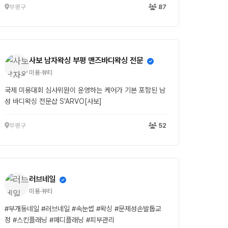
부평구
87
사보 남자왁싱 부평 맨즈바디왁싱 전문
미용·뷰티
국제 미용대회 심사위원이 운영하는 케어가 기본 포함된 남
성 바디왁싱 전문샵 S'ARVO[사보]
부평구
52
러브네일
미용·뷰티
#부개동네일 #러브네일 #속눈썹 #왁싱 #문제성손발톱교
정 #스킨플래닝 #페디플래닝 #피부관리