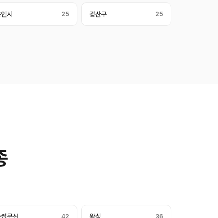
용인시
25
광산구
25
종
눈썹문신
42
왁싱
36