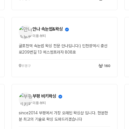
안나 속눈썹&왁싱
미용·뷰티
굴포천역 속눈썹 왁싱 전문 안나입니다:) 인천광역시 충선
로209번길 13 에스엠프라자 808호
부평구
160
부평 비키왁싱
미용·뷰티
since2014 부평에서 가장 오래된 왁싱샵 입니다. 한분한
분 최고의 기술로 왁싱 도와드리겠습니다