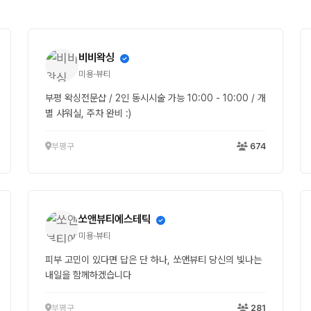
비비왁싱
미용·뷰티
부평 왁싱전문샵 / 2인 동시시술 가능 10:00 - 10:00 / 개
별 샤워실, 주차 완비 :)
부평구
674
쏘앤뷰티에스테틱
미용·뷰티
피부 고민이 있다면 답은 단 하나, 쏘앤뷰티 당신의 빛나는
내일을 함께하겠습니다
부평구
281