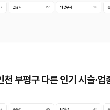
27
안양시
27
의정부시
26
인천 부평구 다른 인기 시술·업
47
속눈썹
45
네일샵
45