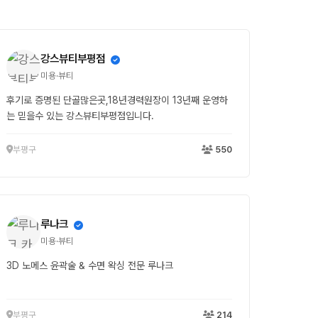
강스뷰티부평점
미용·뷰티
후기로 증명된 단골많은곳,18년경력원장이 13년째 운영하
는 믿을수 있는 강스뷰티부평점입니다.
부평구
550
루나크
미용·뷰티
3D 노메스 윤곽술 & 수면 왁싱 전문 루나크
부평구
214