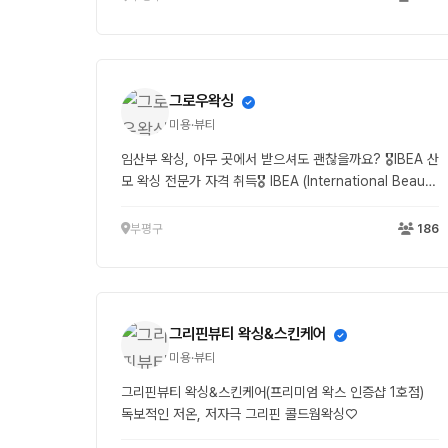
그로우왁싱
미용·뷰티
임산부 왁싱, 아무 곳에서 받으셔도 괜찮을까요? 🎖️IBEA 산
모 왁싱 전문가 자격 취득🎖️ IBEA (International Beauty
Education Association) 국제미용교육협회 ✔ 임산부
왁싱 해부생리학 이론 과정 수료 그로우는 단순한 시술이
부평구
186
아닌, 임산부의 신체 변화와 피부 반응까지 이해하고 진행
합니다. 임신 중 피부는 더 예민해지고, 작은 자극도 불편함
으로 이어질 수 있기 때문에 정확한 지식과 경험이 무엇보
다 중요합니다. “왁싱”이 아니라 “안전한 관리”를 설계합니
그리핀뷰티 왁싱&스킨케어
다. 편안함과 안정감을 가장 먼저 생각하는 그로우 임산부
맞춤 왁싱, 믿고 맡길 수 있는 이유 보여드릴게요 🤍
미용·뷰티
𝗣𝗿𝗲𝗻𝗮𝘁𝗮𝗹 𝗖𝗮𝗿𝗲 𝗪𝗮𝘅𝗶𝗻𝗴 𝗦𝗽𝗲𝗰𝗶𝗮𝗹𝗶𝘀𝘁 갈산역 도보
그리핀뷰티 왁싱&스킨케어(프리미엄 왁스 인증샵 1호점)
5분 · 부평구청 도보 10분 임산부 · 여성 맞춤 왁싱 전문샵
독보적인 저온, 저자극 그리핀 콜드웜왁싱♡
[ 𝙋𝙍𝙀𝙉𝘼𝙏𝘼𝙇 𝘾𝘼𝙍𝙀 ] • 임산부 브라질리언 왁싱 • 임
신 주수별 맞춤 시술 진행 • 피부 상태별 저자극 관리 설계