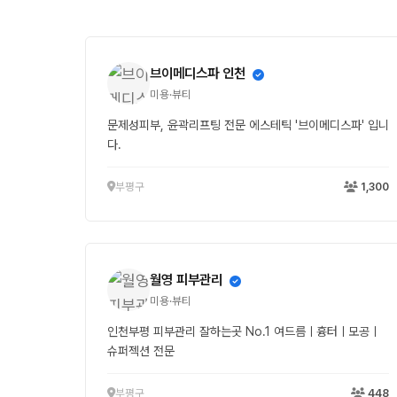
브이메디스파 인천
미용·뷰티
문제성피부, 윤곽리프팅 전문 에스테틱 '브이메디스파' 입니
다.
부평구
1,300
월영 피부관리
미용·뷰티
인천부평 피부관리 잘하는곳 No.1 여드름ㅣ흉터ㅣ모공ㅣ
슈퍼젝션 전문
부평구
448