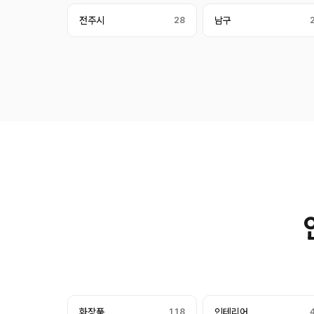
전주시
28
남구
화장품
118
인테리어