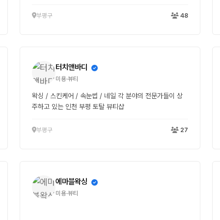
부평구
48
터치앤바디
미용·뷰티
왁싱 / 스킨케어 / 속눈썹 / 네일 각 분야의 전문가들이 상
주하고 있는 인천 부평 토탈 뷰티샵
부평구
27
에마블왁싱
미용·뷰티