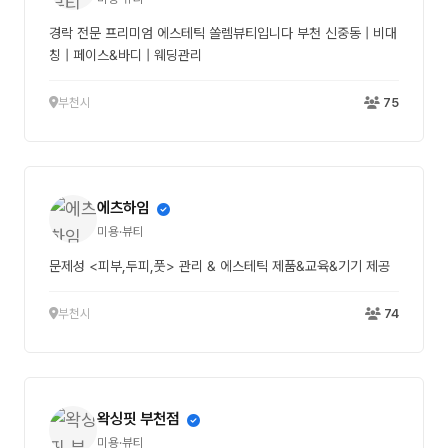
경락 전문 프리미엄 에스테틱 쏠렘뷰티입니다 부천 신중동 | 비대
칭 | 페이스&바디 | 웨딩관리
부천시
75
에츠하임
미용·뷰티
문제성 <피부,두피,풋> 관리 & 에스테틱 제품&교육&기기 제공
부천시
74
왁싱핏 부천점
미용·뷰티