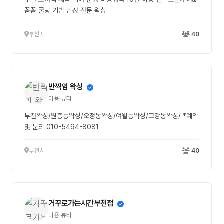
꼼꼼 쿨링 기법 남성 전문 왁싱
부천시
40
반짝임 왁싱
미용·뷰티
부천왁싱/원종동왁싱/오정동왁싱/여월동왁싱/고강동왁싱/ *예약
및 문의 010-5494-8081
부천시
40
거꾸로가는시간부천점
미용·뷰티