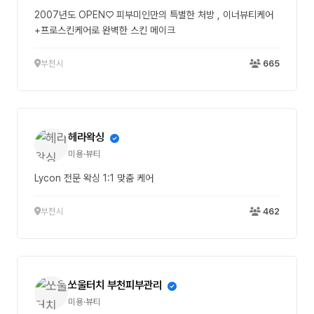
2007년도 OPEN♡ 피부미인만의 특별한 처방 , 이너뷰티케어
+프로스킨케어로 완벽한 스킨 메이크
부천시
665
헤라왁싱
미용·뷰티
Lycon 전문 왁싱 1:1 맞춤 케어
부천시
462
쏘울터치 부천피부관리
미용·뷰티