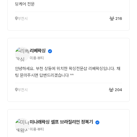
딩케어 전문
부천시
216
리베왁싱
미용·뷰티
안녕하세요. 부천 상동에 위치한 왁싱전문샵 리베왁싱입니다. 채
팅 문의주시면 답변드리겠습니다 ^^
부천시
204
미나래왁싱 셀프 브라질리언 정복기
미용·뷰티