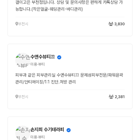
결이고은 부천점입니다. 상담 및 문의사항은 편하게 카톡상담 가
능합니다.(작은얼굴-웨딩관리-바디관리)
부천시
3,830
수앤수뷰티끄
미용·뷰티
피부과 같은 피부관리실 수앤수뷰티끄 문제성피부전문/파워윤곽
관리/안티에이징/1:1 진단.처방 관리
부천시
2,381
손지희 수기테라피
미용·뷰티