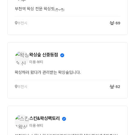
부천역 왁싱 전문 왁싱핏₍•͈ᴗ•͈₎
부천시
69
왁싱숲 신중동점
미용·뷰티
왁싱하러 왔다가 관리받는 왁싱숲입니다.
부천시
62
스킨&왁싱팩토리
미용·뷰티