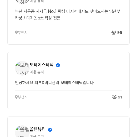
미용·뷰티
부천 저통증 저자극 No.1 왁싱 타지역애서도 찾아오시는 임산부
왁싱 / 디자인눈썹왁싱 전문
부천시
95
보테에스테틱
미용·뷰티
안녕하세요 피부&바디관리 보테에스테틱입니다
부천시
91
쏠렘뷰티
미용·뷰티