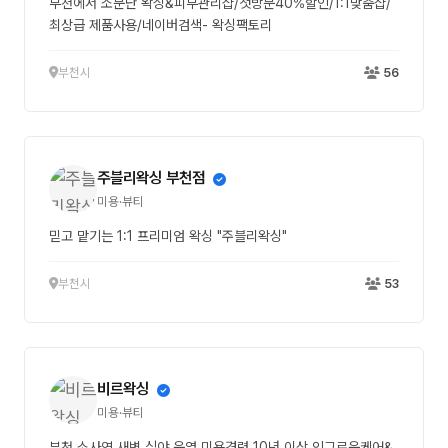
부천에서 소문난 왁싱&피부관리샵/첫방문40%할인/1:1맞춤샵/
최상급 제품사용/네이버검색- 왁싱팩토리
부천시
56
주블리왁싱 부천점
미용·뷰티
믿고 맡기는 1:1 프리미엄 왁싱 "주블리왁싱"
부천시
53
비르왁싱
미용·뷰티
부천 소사역 새벽 심야 운영 미용경력 10년 이상 인그로운케어&