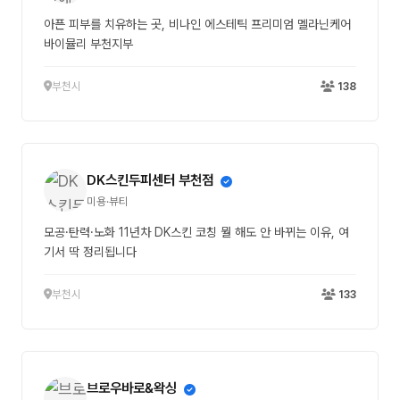
아픈 피부를 치유하는 곳, 비나인 에스테틱 프리미엄 멜라닌케어
바이뮬리 부천지부
부천시
138
DK스킨두피센터 부천점
미용·뷰티
모공·탄력·노화 11년차 DK스킨 코칭 뭘 해도 안 바뀌는 이유, 여
기서 딱 정리됩니다
부천시
133
브로우바로&왁싱