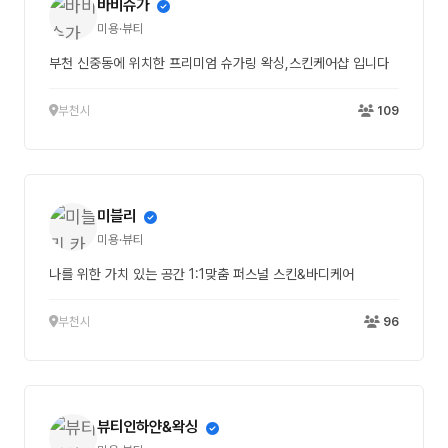
바비슈가
미용·뷰티
부천 신중동에 위치한 프리미엄 슈가링 왁싱,스킨케어샵 입니다
부천시
109
미블리
미용·뷰티
나를 위한 가치 있는 공간 1:1맞춤 퍼스널 스킨&바디케어
부천시
96
뷰티인하얀&왁싱