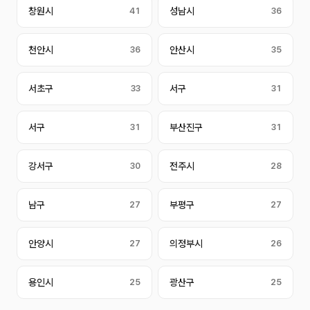
창원시
41
성남시
36
천안시
36
안산시
35
서초구
33
서구
31
서구
31
부산진구
31
강서구
30
전주시
28
남구
27
부평구
27
안양시
27
의정부시
26
용인시
25
광산구
25