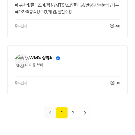
피부관리/플라즈마/왁싱/MTS/스킨플래닝/반영구/속눈썹 /피부
국가자격증속성수강/창업/실전수강
부천시
40
WM왁싱뷰티
미용·뷰티
부천시
39
1
2