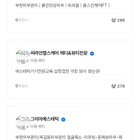
부천피부관리 | 붉은민감피부 | 트러블 | 홈스킨케어PT |
부천시
286
씨라인헬스케어 메디&뷰티전문
미용·뷰티
에스테틱기기전문교육 샵창업전 가장 많이 찾는곳!
부천시
278
그리아에스테틱
미용·뷰티
부천피부관리/옥길동피부관리 얼굴축소•리프팅•문제성피부•웨