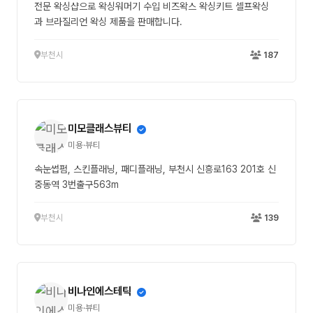
전문 왁싱샵으로 왁싱워머기 수입 비즈왁스 왁싱키트 셀프왁싱
과 브라질리언 왁싱 제품을 판매합니다.
부천시
187
미모클래스뷰티
미용·뷰티
속눈썹펌, 스킨플래닝, 패디플래닝, 부천시 신흥로163 201호 신
중동역 3번출구563m
부천시
139
비나인에스테틱
미용·뷰티