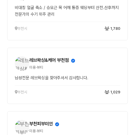
비대칭 얼굴 축소 / 승모근 목 어깨 통증 웨딩부터 산전.산후까지
전문가의 수기 위주 관리
부천시
1,780
레브왁싱&케어 부천점
미용·뷰티
남성전문 레브왁싱을 찾아주셔서 감사합니다.
부천시
1,029
부천피부미인
미용·뷰티