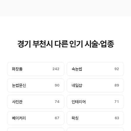
경기 부천시 다른 인기 시술·업종
화장품
242
속눈썹
92
눈썹문신
90
네일샵
89
사진관
74
인테리어
71
베이커리
67
왁싱
63