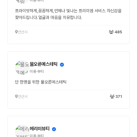
미용·뷰티
프라이빗하게,꼼꼼하게,언제나 빛나는 프리미엄 서비스 자신감을
찾아드립니다.얼굴과 마음을 치유합니다.
안산시
485
물오른에스테틱
미용·뷰티
단 한명을 위한 물오른에스테틱
안산시
371
메리미뷰티
미용·뷰티