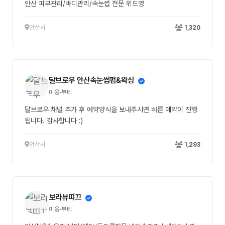
안산 피부관리/바디관리/속눈썹 전문 위드영
안산시
1,320
달브로우 안산속눈썹펌&왁싱
미용·뷰티
달브로우 채널 추가 후 예약양식을 보내주시면 빠른 예약이 진행
됩니다. 감사합니다 :)
안산시
1,293
보라뷰띠끄
미용·뷰티