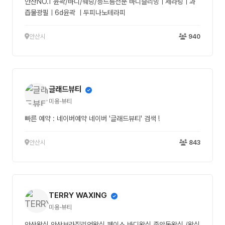
안산NO.1 윤곽/바디/웨딩/등드름전문 바디슬리밍ㅣ세라링ㅣ과
즙물광필ㅣ6d윤곽 ㅣ두피나노테라피
안산시
940
글래드뷰티
미용·뷰티
빠른 예약 : 네이버예약 네이버 '글래드뷰티' 검색 !
안산시
843
TERRY WAXING
미용·뷰티
안산왁싱 안산브라질리언왁싱 페이스,바디왁싱 중앙동왁싱 /왁싱