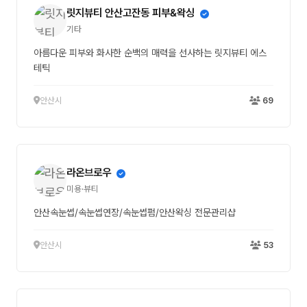
릿지뷰티 안산고잔동 피부&왁싱
기타
아름다운 피부와 화사한 순백의 매력을 선사하는 릿지뷰티 에스
테틱
안산시
69
라온브로우
미용·뷰티
안산속눈썹/속눈썹연장/속눈썹펌/안산왁싱 전문관리샵
안산시
53