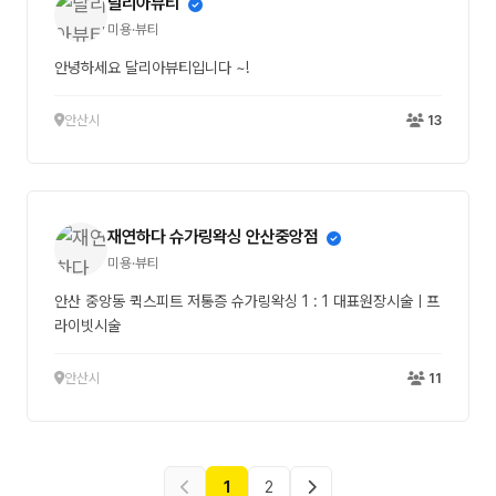
달리아뷰티
미용·뷰티
안녕하세요 달리아뷰티입니다 ~!
안산시
13
재연하다 슈가링왁싱 안산중앙점
미용·뷰티
안산 중앙동 퀵스피트 저통증 슈가링왁싱 1 : 1 대표원장시술ㅣ프
라이빗시술
안산시
11
1
2