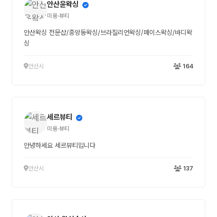
안산윤왁싱
미용·뷰티
안산왁싱 전문샵/중앙동왁싱/브라질리언왁싱/페이스왁싱/바디왁
싱
안산시
164
세르뷰티
미용·뷰티
안녕하세요 세르뷰티입니다
안산시
137