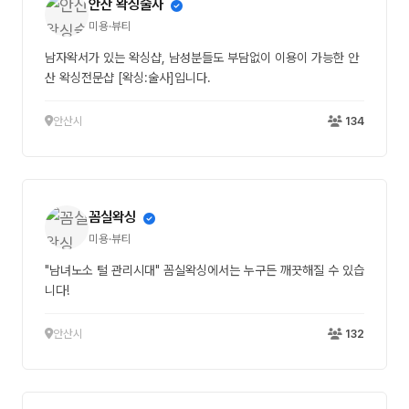
안산 왁싱술사
미용·뷰티
남자왁서가 있는 왁싱샵, 남성분들도 부담없이 이용이 가능한 안
산 왁싱전문샵 [왁싱:술사]입니다.
안산시
134
꼼실왁싱
미용·뷰티
"남녀노소 털 관리시대" 꼼실왁싱에서는 누구든 깨끗해질 수 있습
니다!
안산시
132