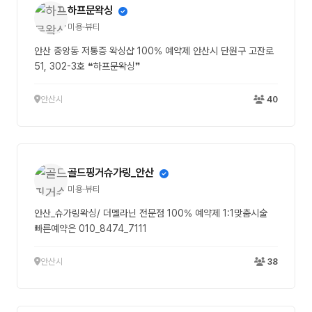
하프문왁싱
미용·뷰티
안산 중앙동 저통증 왁싱샵 100% 예약제 안산시 단원구 고잔로
51, 302-3호 ❝하프문왁싱❞
안산시
40
골드핑거슈가링_안산
미용·뷰티
안산_슈가링왁싱/ 더멜라닌 전문점 100% 예약제 1:1맞춤시술
빠른예약은 010_8474_7111
안산시
38