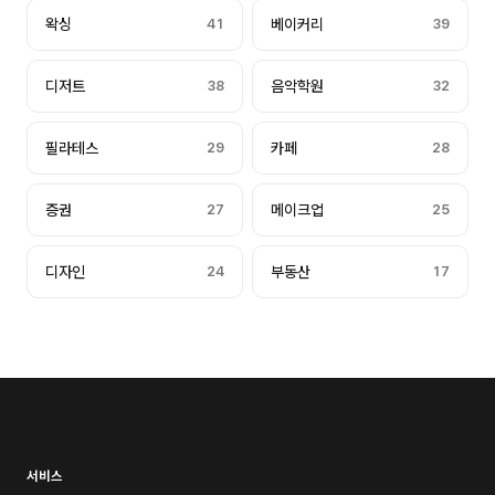
왁싱
41
베이커리
39
디저트
38
음악학원
32
필라테스
29
카페
28
증권
27
메이크업
25
디자인
24
부동산
17
서비스