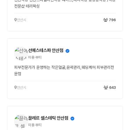
전문샵 테리왁싱
안산시
796
선에스테스파 안산점
미용·뷰티
피부전문가가 운영하는 작은얼굴,윤곽관리,웨딩케어 피부관리전
문점
안산시
643
끌레르 셀스테틱 안산점
미용·뷰티