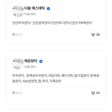
다움 에스테틱
미용·뷰티
안산피부관리/ 안산윤곽관리/안산바디관리/안산거북목관리
안산시
38
해온뷰티
미용·뷰티
피부관리, 문제성피부관리,네일아트,페디아트,발각질관리,문제성
발관리,속눈썹연장,펌,왁싱,가죽공방
안산시
34