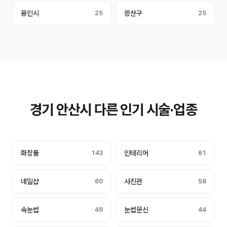
용인시
25
광산구
25
경기 안산시 다른 인기 시술·업종
화장품
143
인테리어
61
네일샵
60
사진관
58
속눈썹
49
눈썹문신
44