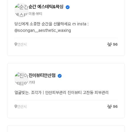
순간 에스테틱&왁싱
미용·뷰티
당신에게 소중한 순간을 선물하세요 ᰔ insta :
@soongan__aesthetic_waxing
안산시
96
진이뷰티안산점
기타
얼굴빚는. 조각가 | 안산피부관리 진이뷰티 고잔동 피부관리
안산시
96