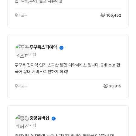
권, 숙소,투어, 골프 자유여행
마포구
105,452
푸꾸옥스파예약
기타
푸꾸옥 전지역 인기 스파샵 통합 예약서비스 입니다. 24hour 한
국어 응대 서비스로 편하게 예약!
마포구
35,815
중앙멤버십
기타
중앙일보 독자라면 누구나 다양한 멤버십 혜택을 이용하세요!