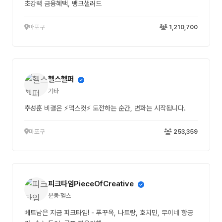
초강력 금융혜택, 뱅크샐러드
마포구
1,210,700
헬스헬퍼
기타
추성훈 비결은 ⚡맥스컷⚡ 도전하는 순간, 변화는 시작됩니다.
마포구
253,359
피크타임PieceOfCreative
운동·헬스
베트남은 지금 피크타임! - 푸꾸옥, 나트랑, 호치민, 무이네 항공