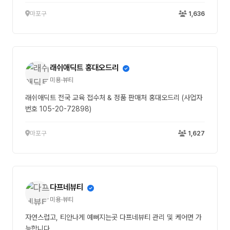
마포구
1,636
래쉬애딕트 홍대오드리
미용·뷰티
래쉬애딕트 전국 교육 접수처 & 정품 판매처 홍대오드리 (사업자
번호 105-20-72898)
마포구
1,627
다프네뷰티
미용·뷰티
자연스럽고, 티안나게 예뻐지는곳 다프네뷰티 관리 및 케어면 가
능합니다.