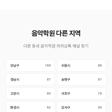
음악학원 다른 지역
다른 동네 음악학원 카카오톡 채널 찾기
강남구
169
수원시
88
성남시
87
송파구
81
고양시
80
서초구
78
화성시
62
강서구
56