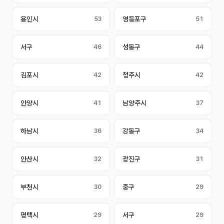
용인시
53
영등포구
51
서구
46
성동구
44
김포시
42
청주시
42
안양시
41
남양주시
37
하남시
36
강동구
34
안산시
32
광진구
31
부천시
30
중구
29
평택시
29
서구
29