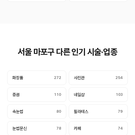
서울 마포구 다른 인기 시술·업종
화장품
272
사진관
254
증권
110
네일샵
103
속눈썹
80
필라테스
79
눈썹문신
78
카페
74