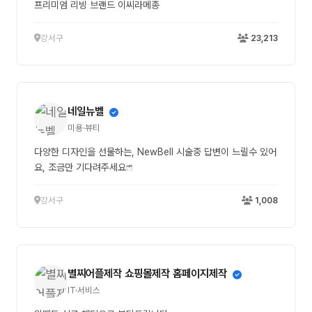
프리미엄 리빙 브랜드 이씨라메종
강서구
23,213
네일뉴벨
미용·뷰티
다양한 디자인을 선물하는, NewBell 시술중 답변이 느릴수 있어
요, 조금만 기다려주세요ෆ̈
강서구
1,008
별찌어플제작 쇼핑몰제작 홈페이지제작
IT·서비스