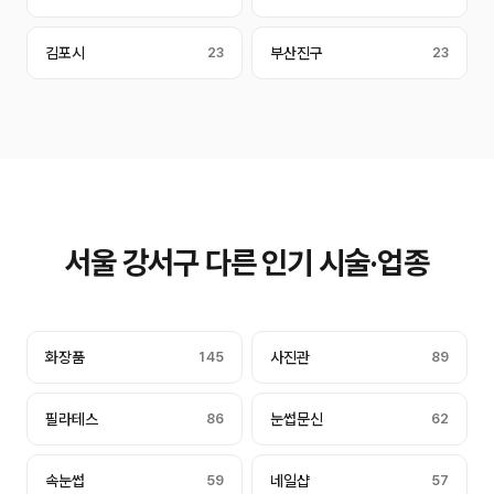
김포시
23
부산진구
23
서울 강서구 다른 인기 시술·업종
화장품
145
사진관
89
필라테스
86
눈썹문신
62
속눈썹
59
네일샵
57