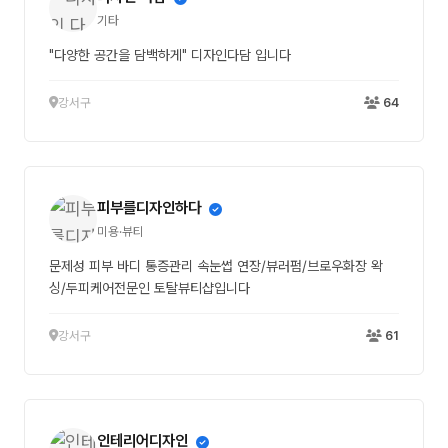
기타
"다양한 공간을 담백하게" 디자인다담 입니다
강서구
64
피부를디자인하다
미용·뷰티
문제성 피부 바디 통증관리 속눈썹 연장/뷰러펌/브로우화장 왁
싱/두피케어전문인 토탈뷰티샵입니다
강서구
61
인테리어디자인