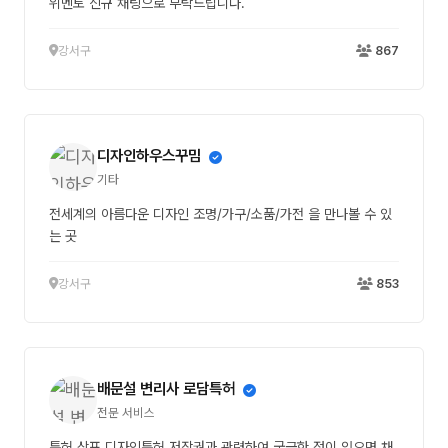
위멘토 신규 채팅으로 부탁드립니다.
강서구
867
디자인하우스꾸밈
기타
전세계의 아름다운 디자인 조명/가구/소품/가전 을 만나볼 수 있
는 곳
강서구
853
배문설 변리사 로담특허
전문 서비스
특허 상표 디자인특허 저작권과 관련하여 궁금한 점이 있으면 채