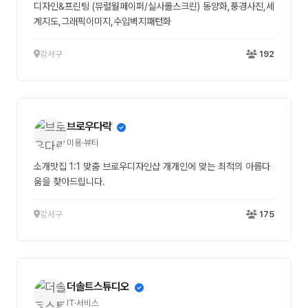
디자인&프린팅 (뮤럴월페이퍼/실사롤스크린) 동양화,풍경사진,세
계지도,그래픽이미지,수입벽지패턴화
강서구
192
브로우다락
미용·뷰티
소개맛집 1:1 맞춤 브로우디자인샵 개개인에 맞는 최적의 아름다
움을 찾아드립니다.
강서구
175
더솔트스튜디오
IT·서비스