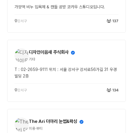
가양역 비누 입욕제 & 캔들 공방 코카우 스튜디오입니다.
강서구
137
디자인이음새 주식회사
기타
T : 02-2659-9111 위치 : 서울 강서구 강서로56가길 31 우경
빌딩 2층
강서구
134
The Ari 더아리 눈썹&왁싱
미용·뷰티