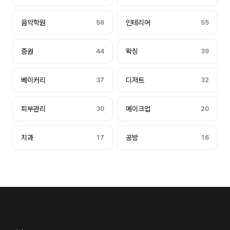
음악학원
56
인테리어
55
증권
44
왁싱
39
베이커리
37
디저트
32
피부관리
30
메이크업
20
치과
17
공방
16