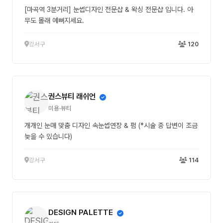
[마곡역 3분거리] 눈썹디자인 전문샵 & 왁싱 전문샵 입니다. 아
무도 몰래 예뻐지세요.
강서구
120
권스뷰티 래쉬언
미용·뷰티
개개인 눈매 맞춤 디자인 속눈썹연장 & 펌 (*시술 중 답변이 조금
늦을 수 있습니다)
강서구
114
DESIGN PALETTE