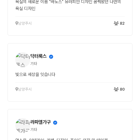
욕실의 새로운 이름 "바노스" 유러피안 디자인 꿈꿔왔던 나만의
욕실 디자인
남양주시
82
닥터룩스
기타
빛으로 세상을 잇습니다
남양주시
80
라파엘가구
기타