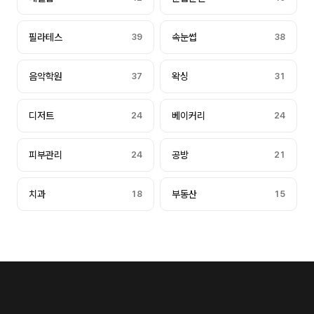
필라테스
39
속눈썹
38
음악학원
37
왁싱
31
디저트
24
베이커리
24
피부관리
24
공방
21
치과
18
부동산
15