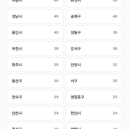
수원시
60
화성시
59
성남시
49
송파구
48
용인시
43
성동구
39
부천시
38
강서구
36
파주시
35
안양시
32
용산구
30
서구
30
연수구
29
영등포구
25
안산시
24
천안시
24