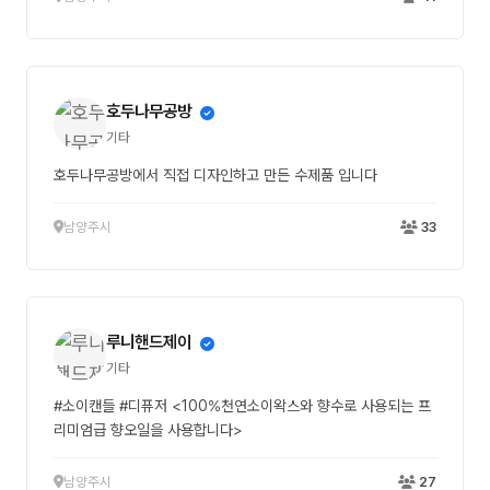
호두나무공방
기타
호두나무공방에서 직접 디자인하고 만든 수제품 입니다
남양주시
33
루니핸드제이
기타
#소이캔들 #디퓨저 <100%천연소이왁스와 향수로 사용되는 프
리미엄급 향오일을 사용합니다>
남양주시
27