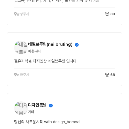
업소용, 인테리어, 카페, 디자인, 포인드 의자 및 테이블
남양주시
80
네일브루팅(nailbruting)
미용·뷰티
젤유지력 & 디자인샵 네일브루팅 입니다
남양주시
68
디자인봄날
기타
당신의 새로운시작 with design_bomnal