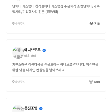
단체티 커스텀티 창작놀이터 커스텀팝 주문제작 소량단체티/가족
행사티/기업행사티 전문 (1장부터)
남양주시
716
예니브로우
미용·뷰티
자연스러운 아름다움을 선물드리는 예니브로우입니다. 당신만을
위한 맞춤 디자인 컨설팅을 받아보세요
남양주시
688
동진조명