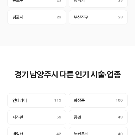
종로구
23
평택시
23
김포시
23
부산진구
23
경기 남양주시 다른 인기 시술·업종
인테리어
119
화장품
106
사진관
59
증권
49
네일샵
42
눈썹문신
40