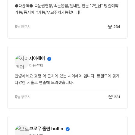
●다산역● 속눈썹연장/속눈썹펌/젤네일 전문 "2인샵" 당일예약
가능/동시예약가능/무료주차가능합니다!
남양주시
234
시아헤어
미용·뷰티
안녕하세요 호평 역 근처에 있는 시아헤어 입니다. 트렌드에 맞게
다양한 시술로 연출해 드리겠습니다.
남양주시
231
브로우 홀린 hollin