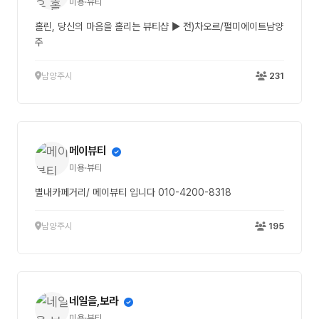
미용·뷰티
홀린, 당신의 마음을 홀리는 뷰티샵 ▶ 전)차오르/펄미에이트남양
주
남양주시
231
메이뷰티
미용·뷰티
별내카페거리/ 메이뷰티 입니다 010-4200-8318
남양주시
195
네일을,보라
미용·뷰티