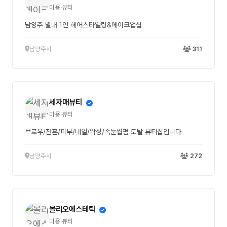
미용·뷰티
남양주 별내 1인 헤어스타일링&메이크업샵
남양주시
311
세자매뷰티
미용·뷰티
브로우/잔흔/피부/네일/왁싱/속눈썹펌 토탈 뷰티샵입니다
남양주시
272
몰리오에스테틱
미용·뷰티