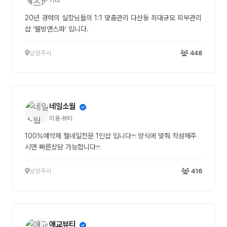
기타
20년 경력의 실장님들의 1:1 맞춤관리 다산동 최대규모 피부관리
샵 ‘웰빙앤스파’ 입니다.
남양주시
448
네일소월
미용·뷰티
100%예약제 젤네일전문 1인샵 입니다ෆ 양식에 맞춰 작성해주
시면 빠른상담 가능합니다ෆ
남양주시
416
애교뷰티