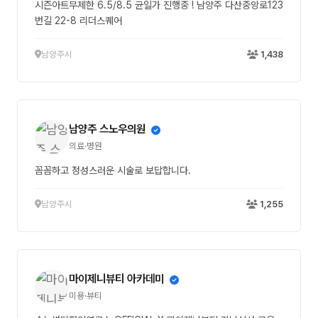
시즌아트무제한 6.5/8.5 균일가 진행중 ! 남양주 다산중앙로123
번길 22-8 리더스퀘어
남양주시
1,438
남양주 스노우의원
의료·병원
꼼꼼하고 정성스러운 시술로 보답합니다.
남양주시
1,255
마이제니뷰티 아카데미
미용·뷰티