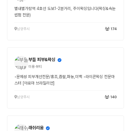
별내별가람역 4호선 도보1-2분거리, 주이왁싱입니다(왁싱&속눈
썹펌 전문)
남양주시
174
부들 피부&왁싱
미용·뷰티
•문제성 피부개선전문/홍조,좁쌀,화농,미백 •라이콘왁싱 전문마
스터 [아로마 브라질리언]
남양주시
140
래쉬리움