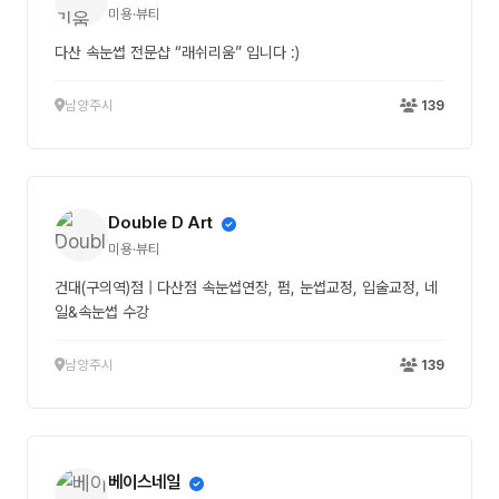
미용·뷰티
다산 속눈썹 전문샵 “래쉬리움” 입니다 :)
남양주시
139
Double D Art
미용·뷰티
건대(구의역)점 | 다산점 속눈썹연장, 펌, 눈썹교정, 입술교정, 네
일&속눈썹 수강
남양주시
139
베이스네일