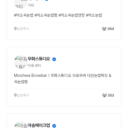
기타
#덕소속눈썹 #덕소속눈썹펌 #덕소속눈썹연장 #덕소눈썹
남양주시
364
무화스튜디오
미용·뷰티
Moohwa Browbar | 무화스튜디오 브로우바 다산눈썹왁싱 &
속눈썹펌
남양주시
353
아솜메이크업