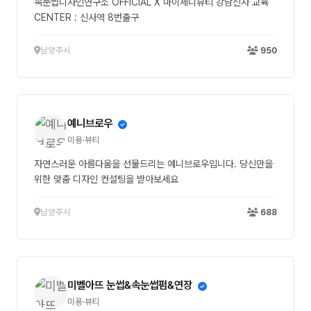
속눈썹디자인연구소 OFFICIAL X 마이제니뷰티 강남신사 교육
CENTER : 신사역 8번출구
남양주시
950
예니브로우
미용·뷰티
자연스러운 아름다움을 선물드리는 예니브로우입니다. 당신만을
위한 맞춤 디자인 컨설팅을 받아보세요
남양주시
688
미벨아뜨 눈썹&속눈썹펌&연장
미용·뷰티