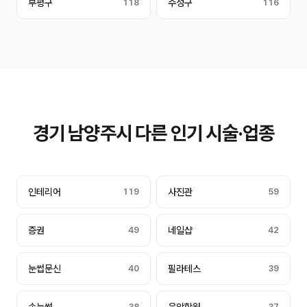
부평구
118
수성구
116
경기 남양주시 다른 인기 시술·업종
인테리어
119
사진관
59
증권
49
네일샵
42
눈썹문신
40
필라테스
39
38
37