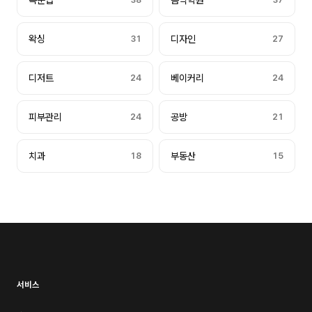
속눈썹
음악학원
왁싱
31
디자인
27
디저트
24
베이커리
24
피부관리
24
공방
21
치과
18
부동산
15
서비스