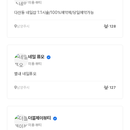
미용·뷰티
다산동 네일샵 1:1시술/100%예약제/당일예약가능
남양주시
128
네일 퓨오
미용·뷰티
별내 네일퓨오
남양주시
127
더블제이뷰티
미용·뷰티