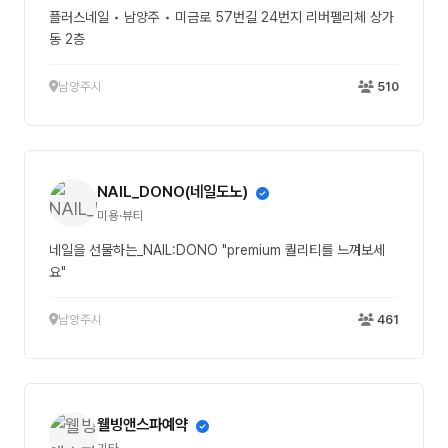
플러스네일 • 남양주 • 미금로 57번길 24번지 리버펠리체 상가
동 2층
남양주시
510
NAIL_DONO(네일도노)
미용·뷰티
네일을 선물하는_NAIL:DONO "premium 퀄리티를 느껴보세
요"
남양주시
461
웰빙앤스파예약