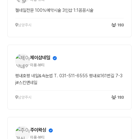
젤네일전문 100%예약시술 3인샵 1:1꼼꼼시술
남양주시
193
제이샵네일
미용·뷰티
평내호평 네일&속눈썹 T. 031-511-6555 평내로161번길 7-3
j#스킨앤네일
남양주시
193
주이왁싱
미용·뷰티