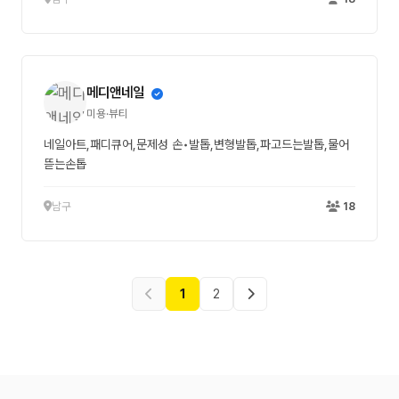
메디앤네일
미용·뷰티
네일아트,패디큐어,문제성 손•발톱,변형발톱,파고드는발톱,물어
뜯는손톱
남구
18
1
2