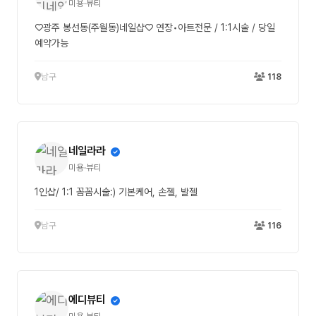
미용·뷰티
♡광주 봉선동(주월동)네일샵♡ 연장•아트전문 / 1:1시술 / 당일
예약가능
남구
118
네일라라
미용·뷰티
1인샵/ 1:1 꼼꼼시술:) 기본케어, 손젤, 발젤
남구
116
에디뷰티