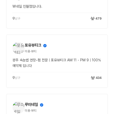
W네일 진월점입니다.
남구
479
포유뷰티크
미용·뷰티
광주 속눈썹 연장•펌 전문 | 포유뷰티크 AM 11 - PM 9 | 100%
예약제 입니다
남구
434
루미네일
미용·뷰티