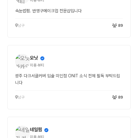
미용·뷰티
속눈썹펌. 반영구메이크업 전문샵입니다
남구
89
오닛
미용·뷰티
광주 다크서클커버 입술 미인점 ONIT 소식 전체 필독 부탁드립
니다
남구
89
네일핌
미용·뷰티