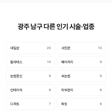
광주 남구 다른 인기 시술·업종
네일샵
20
사진관
10
필라테스
10
베이커리
9
눈썹문신
9
속눈썹
9
인테리어
8
피부관리
8
디저트
7
왁싱
6