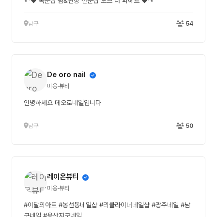
⋆⁺♥ 속눈썹 펌&연장 전문샵 오브 더 피에르 ♥⁺⋆
남구
54
De oro nail
미용·뷰티
안녕하세요 데오로네일입니다
남구
50
레이온뷰티
미용·뷰티
#이달의아트 #봉선동네일샵 #리클라이너네일샵 #광주네일 #남
구네일 #용산지구네일