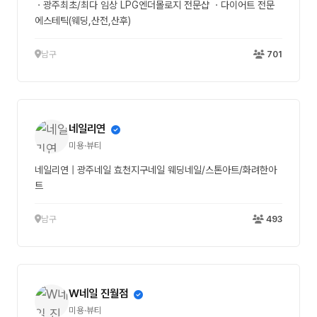
ㆍ광주최초/최다 임상 LPG엔더몰로지 전문샵 ㆍ다이어트 전문
에스테틱(웨딩,산전,산후)
남구
701
네일리연
미용·뷰티
네일리연 | 광주네일 효천지구네일 웨딩네일/스톤아트/화려한아
트
남구
493
W네일 진월점
미용·뷰티