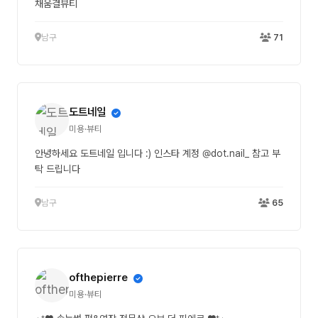
채움결뷰티
남구
71
도트네일
미용·뷰티
안녕하세요 도트네일 입니다 :) 인스타 계정 @dot.nail_ 참고 부
탁 드립니다
남구
65
ofthepierre
미용·뷰티