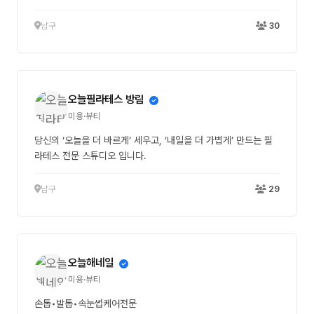
남구
30
오늘필라테스 방림
미용·뷰티
당신의 ‘오늘을 더 바르게‘ 세우고, ‘내일을 더 가볍게’ 만드는 필
라테스 전문 스튜디오 입니다.
남구
29
오늘해네일
미용·뷰티
손톱•발톱•속눈썹케어전문