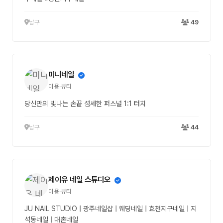
남구
49
미니네일
미용·뷰티
당신만의 빛나는 손끝 섬세한 퍼스널 1:1 터치
남구
44
제이유 네일 스튜디오
미용·뷰티
JU NAIL STUDIO | 광주네일샵 | 웨딩네일 | 효천지구네일 | 지
석동네일 | 대촌네일