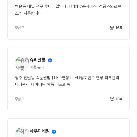
백운동 네일 전문 루미네일입니다 ! 1:1맞춤서비스, 정품스와로브
스키 사용합니다
남구
165
쥬리살롱
미용·뷰티
광주 진월동 속눈썹펌ㅣLED연장 l LED펌포인트 연장 피부관리
바디관리 다이어트 해독 피로회복
남구
134
하우디네일