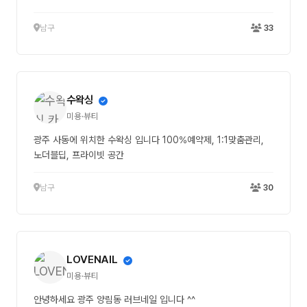
남구
33
수왁싱
미용·뷰티
광주 사동에 위치한 수왁싱 입니다 100%예약제, 1:1맞춤관리,
노더블딥, 프라이빗 공간
남구
30
LOVENAIL
미용·뷰티
안녕하세요 광주 양림동 러브네일 입니다 ^^