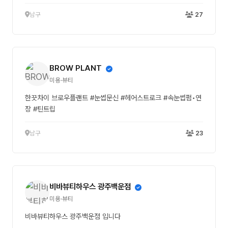
남구
27
BROW PLANT
미용·뷰티
한끗차이 브로우플랜트 #눈썹문신 #헤어스트로크 #속눈썹펌•연
장 #틴트립
남구
23
비바뷰티하우스 광주백운점
미용·뷰티
비바뷰티하우스 광주백운점 입니다