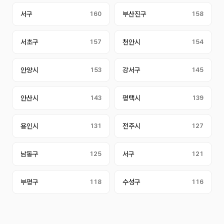
서구
160
부산진구
158
서초구
157
천안시
154
안양시
153
강서구
145
안산시
143
평택시
139
용인시
131
전주시
127
남동구
125
서구
121
부평구
118
수성구
116