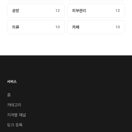
공방
12
피부관리
12
의류
10
카페
10
서비스
홈
카테고리
지역별 채널
링크 등록