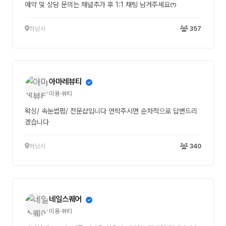
예약 및 상담 문의는 채널추가 후 1:1 채팅 남겨주세요ᰔ
하남시
357
아마레뷰티
미용·뷰티
왁싱/ 속눈썹펌/ 전문샵입니다 연락주시면 순차적으로 답변드리
겠습니다
하남시
340
네일스퀘어
미용·뷰티