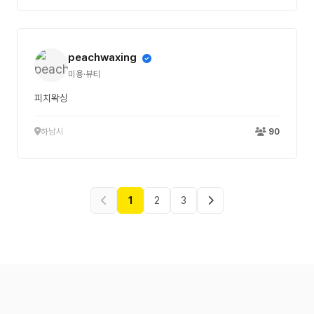
peachwaxing
미용·뷰티
피치왁싱
하남시
90
1
2
3