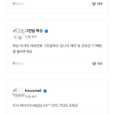
하남시
166
그린달 왁싱
미용·뷰티
하남 미사역 여성전용 그린달왁싱 입니다 예약 및 상담은 1:1채팅
을 눌러주세요
하남시
153
hsoonail
미용·뷰티
미사 에이치수네일입니다^^ 010.7535.4364