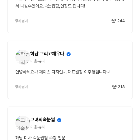
서 나갈수있어요.속눈썹펌,연장도 합니다!
하남시
244
하남 그리고채우다
미용·뷰티
안녕하세요~! 페이스 디자인~! 대표원장 이주영입니다~!
하남시
218
그녀의속눈썹
미용·뷰티
하남 미사 속눈썹펌 수강 전문