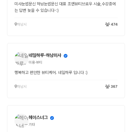
미사눈썹문신 하남눈썹문신 대표 조앤뷰티브로우 시술,수강중에
는 답변 늦을 수 있습니다-:)
하남시
474
네일하루-하남미사
미용·뷰티
행복하고 편안한 뷰티케어. 네일하루 입니다 :)
하남시
367
헤이스너그
기타