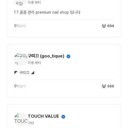
미용·뷰티
1:1 꼼꼼 관리 premium nail shop 입니다
하남시
694
구띠끄 (goo_tique)
미용·뷰티
◤ 구띠끄 ◢
하남시
566
TOUCH VALUE
기타