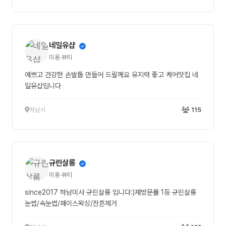
네일유샵
미용·뷰티
예쁘고 건강한 손발톱 만들어 드릴께요 유지력 좋고 케어맛집 네
일유샵입니다
하남시
115
규린살롱
미용·뷰티
since2017 하남미사 규린살롱 입니다:)재방문률 1등 규린살롱
눈썹/속눈썹/페이스왁싱/잔흔제거