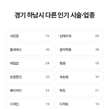
경기 하남시 다른 인기 시술·업종
사진관
70
인테리어
59
필라테스
43
음악학원
36
네일샵
28
증권
25
눈썹문신
23
속눈썹
23
베이커리
22
왁싱
21
디자인
19
디저트
19