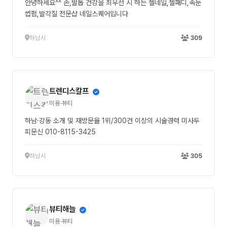
안녕하세요^^ 손,발톱 건강을 최우선 시 하는 젤네일,젤패디,속눈
썹펌,발각질 전문샵 네일스퀘어입니다
하남시
309
트렌디스칼프
미용·뷰티
하남·강동 소개 및 재방문율 1위/300건 이상의 시술경력 미사두
피문신 010-8115-3425
하남시
305
뷰티해늘
미용·뷰티