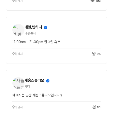
하남시
103
네일,반하니
미용·뷰티
11:00am - 21:00pm 월요일 휴무
하남시
95
새숨스튜디오
기타
예뻐지는 공간 새숨스튜디오입니다:)
하남시
91