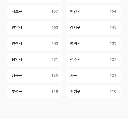
서초구
157
천안시
154
안양시
153
강서구
145
안산시
143
평택시
139
용인시
131
전주시
127
남동구
125
서구
121
부평구
118
수성구
116