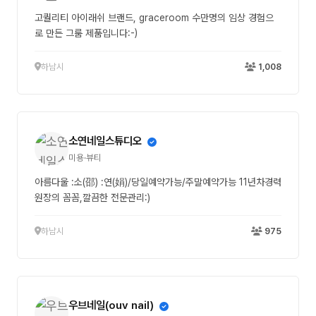
고퀄리티 아이래쉬 브랜드, graceroom 수만명의 임상 경험으
로 만든 그룸 제품입니다:-)
하남시
1,008
소연네일스튜디오
미용·뷰티
아름다울 :소(邵) :연(娟)/당일예약가능/주말예약가능 11년차경력
원장의 꼼꼼,깔끔한 전문관리:)
하남시
975
우브네일(ouv nail)