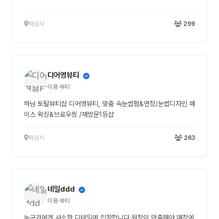
하남시
299
디어영뷰티
미용·뷰티
하남 토탈뷰티샵 디어영뷰티, 맞춤 속눈썹펌&연장/눈썹디자인 페
이스 왁싱&브로우씽 /재방문1등샵
하남시
263
네일ddd
미용·뷰티
누군가에겐 사소한 디테일에 집착합니다.원장이 만족해야 매장에