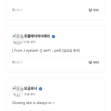
성동구
932
프롬제이아이래쉬
미용·뷰티
[ From J eyelash :)] am11 - pm8 (일요일 휴무)
성동구
803
오글로시
미용·뷰티
Glowing skin is always in.✨