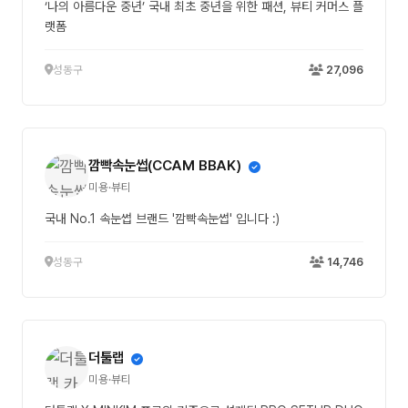
‘나의 아름다운 중년’ 국내 최초 중년을 위한 패션, 뷰티 커머스 플
랫폼
성동구
27,096
깜빡속눈썹(CCAM BBAK)
미용·뷰티
국내 No.1 속눈썹 브랜드 '깜빡속눈썹' 입니다 :)
성동구
14,746
더툴랩
미용·뷰티