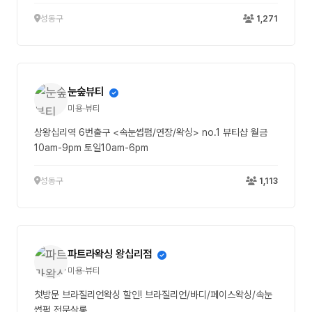
성동구
1,271
눈숲뷰티
미용·뷰티
상왕십리역 6번출구 <속눈썹펌/연장/왁싱> no.1 뷰티샵 월금
10am-9pm 토일10am-6pm
성동구
1,113
파트라왁싱 왕십리점
미용·뷰티
첫방문 브라질리언왁싱 할인! 브라질리언/바디/페이스왁싱/속눈
썹펌 전문살롱