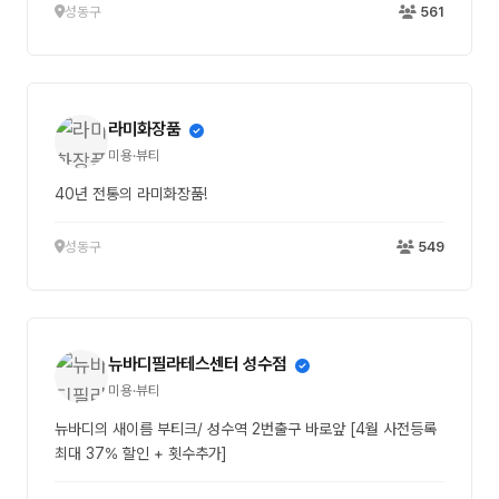
성동구
561
라미화장품
미용·뷰티
40년 전통의 라미화장품!
성동구
549
뉴바디필라테스센터 성수점
미용·뷰티
뉴바디의 새이름 부티크/ 성수역 2번출구 바로앞 [4월 사전등록
최대 37% 할인 + 횟수추가]