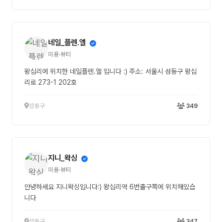
네일_플렌.엘
미용·뷰티
왕십리에 위치한 네일플렌.엘 입니다 :) 주소: 서울시 성동구 왕십
리로 273-1 202호
성동구
349
지니_왁싱
미용·뷰티
안녕하세요 지니왁싱입니다:) 왕십리역 6번출구쪽에 위치해있습
니다
성동구
347