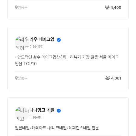
성동구
4,400
리우 메이크업
미용·뷰티
· 압도적인 성수 메이크업샵 1위 · 리뷰가 가장 많은 서울 메이크
업샵 TOP10
성동구
4,061
나나밍고 네일
미용·뷰티
일본네일•해외아트•유니크네일•레퍼런스네일 전문