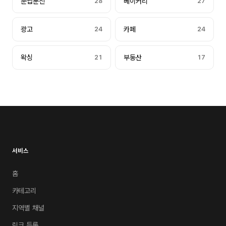
눈썹문신
28
베이커리
27
광고
24
카페
24
왁싱
21
부동산
17
서비스
홈
카테고리
지역별 채널
링크 등록