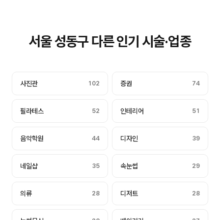
서울 성동구 다른 인기 시술·업종
사진관
102
증권
74
필라테스
52
인테리어
51
음악학원
44
디자인
39
네일샵
35
속눈썹
29
의류
28
디저트
28