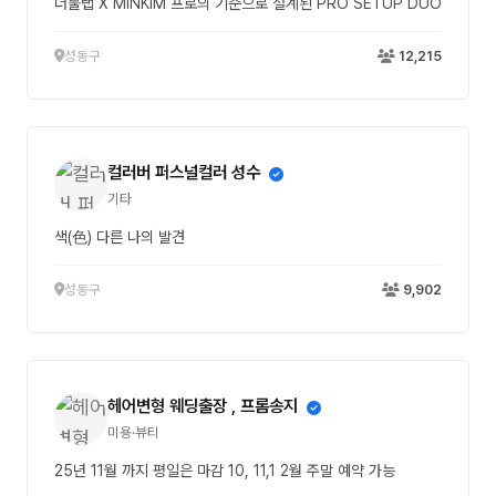
더툴랩 X MINKIM 프로의 기준으로 설계된 PRO SETUP DUO
성동구
12,215
컬러버 퍼스널컬러 성수
기타
색(色) 다른 나의 발견
성동구
9,902
헤어변형 웨딩출장 , 프롬송지
미용·뷰티
25년 11월 까지 평일은 마감 10, 11,1 2월 주말 예약 가능