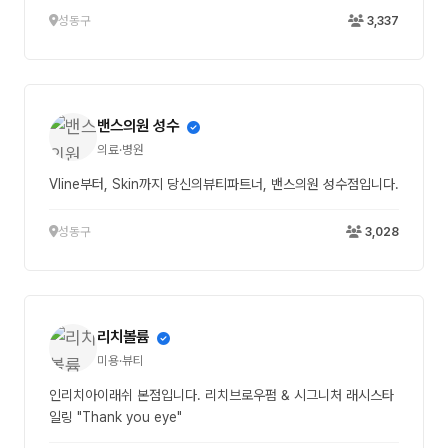
성동구
3,337
밴스의원 성수
의료·병원
Vline부터, Skin까지 당신의뷰티파트너, 밴스의원 성수점입니다.
성동구
3,028
리치볼륨
미용·뷰티
인리치아이래쉬 본점입니다. 리치브로우펌 & 시그니처 래시스타
일링 "Thank you eye"