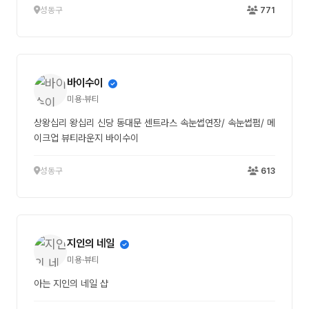
성동구
771
바이수이
미용·뷰티
상왕십리 왕십리 신당 동대문 센트라스 속눈썹연장/ 속눈썹펌/ 메
이크업 뷰티라운지 바이수이
성동구
613
지인의 네일
미용·뷰티
아는 지인의 네일 샵