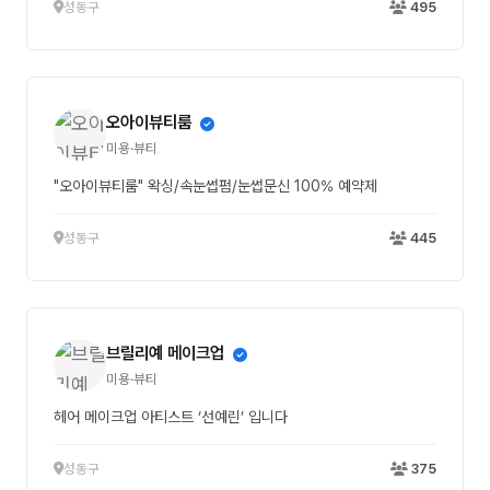
성동구
495
오아이뷰티룸
미용·뷰티
"오아이뷰티룸" 왁싱/속눈썹펌/눈썹문신 100% 예약제
성동구
445
브릴리예 메이크업
미용·뷰티
헤어 메이크업 아티스트 ‘선예린’ 입니다
성동구
375