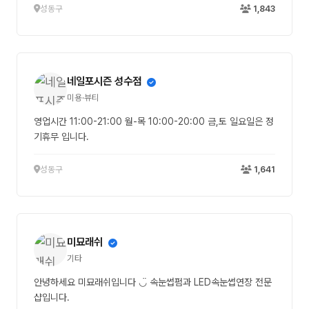
성동구
1,843
네일포시즌 성수점
미용·뷰티
영업시간 11:00-21:00 월-목 10:00-20:00 금,토 일요일은 정
기휴무 입니다.
성동구
1,641
미묘래쉬
기타
안녕하세요 미묘래쉬입니다 ◡̈ 속눈썹펌과 LED속눈썹연장 전문
샵입니다.