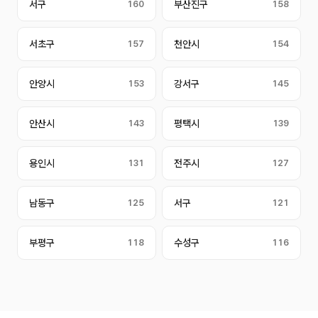
서구
160
부산진구
158
서초구
157
천안시
154
안양시
153
강서구
145
안산시
143
평택시
139
용인시
131
전주시
127
남동구
125
서구
121
부평구
118
수성구
116