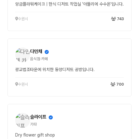
앙금플라워케이크 | 한식 디저트 작업실 '아뜰리에 수수온'입니다.
수원시
743
다민채
음식점·카페
광교법조타운에 위치한 동양디저트 공방입니다.
수원시
700
슬라이프
기타
Dry flower gift shop