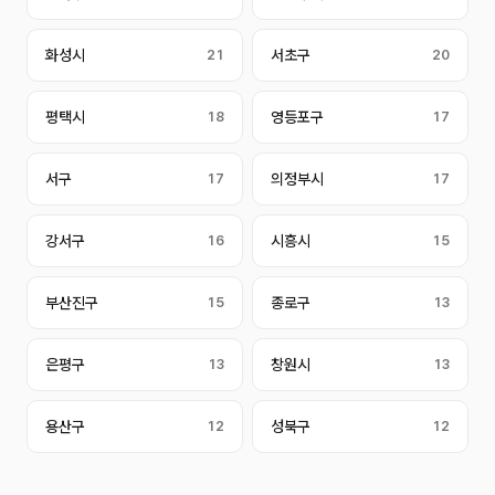
화성시
21
서초구
20
평택시
18
영등포구
17
서구
17
의정부시
17
강서구
16
시흥시
15
부산진구
15
종로구
13
은평구
13
창원시
13
용산구
12
성북구
12