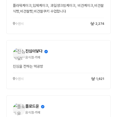
플라워케이크,입체케이크, 과일생크림케이크, 비건케이크,비건쌀
식빵,비건쌀빵,비건쌀쿠키 수업합니다
수원시
2,274
진심이닿다
음식점·카페
진심을 전하는 떡공방
수원시
1,621
플로드윤
음식점·카페