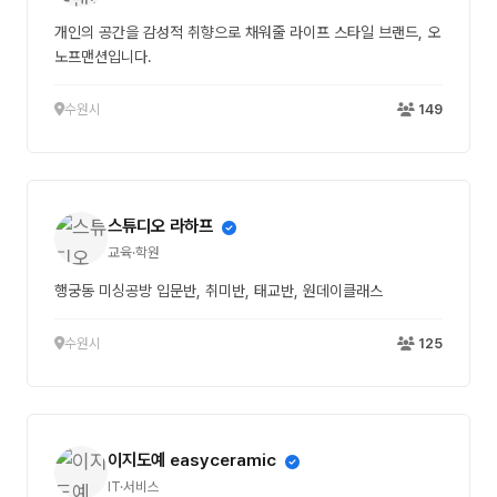
개인의 공간을 감성적 취향으로 채워줄 라이프 스타일 브랜드, 오
노프맨션입니다.
수원시
149
스튜디오 라하프
교육·학원
행궁동 미싱공방 입문반, 취미반, 태교반, 원데이클래스
수원시
125
이지도예 easyceramic
IT·서비스