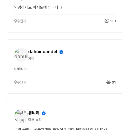
안녕하세요 이지도예 입니다 :)
수원시
119
dahuincandel
기타
dahuin
수원시
91
뷰티혜
미용·뷰티
수원 율전동 성균관대역 근처에 위치한 뷰티혜네일 입니다:)