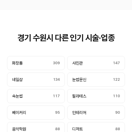
경기 수원시 다른 인기 시술·업종
화장품
309
사진관
147
네일샵
134
눈썹문신
122
속눈썹
117
필라테스
110
베이커리
95
인테리어
90
음악학원
88
디저트
88