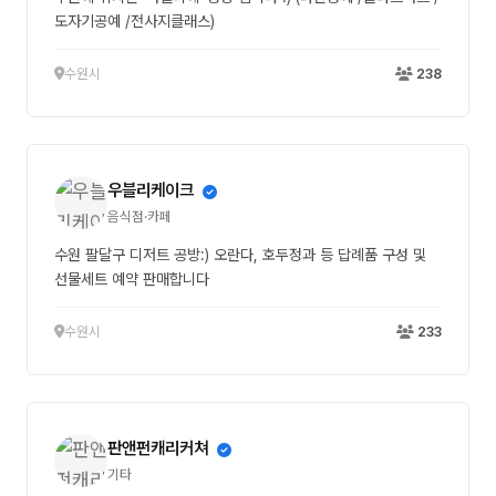
도자기공예 /전사지클래스)
수원시
238
우블리케이크
음식점·카페
수원 팔달구 디저트 공방:) 오란다, 호두정과 등 답례품 구성 및
선물세트 예약 판매합니다
수원시
233
판앤펀캐리커쳐
기타