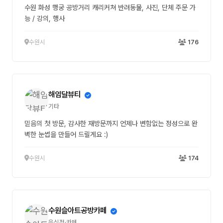
수원 화성 행궁 공방거리 캐리커쳐 반려동물, 사진, 단체 주문 가
능 / 강의, 행사
수원시
176
해임달뷰티
기타
믿음의 첫 방문, 감사한 재방문까지 언제나 변함없는 정성으로 완
벽한 눈썹을 만들어 드릴게요 :)
수원시
174
수원슬아트공방카페
음식점·카페