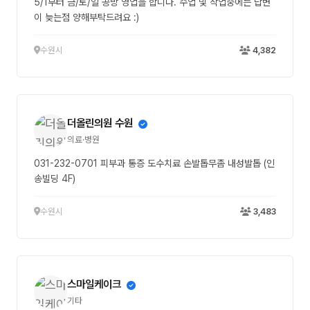
5/1부터 금/토/일 공방 영업을 합니다. 수업 및 작업중에는 답변
이 늦는점 양해부탁드려요 :)
수원시
4,382
더올린의원 수원
의료·병원
031-232-0701 피부과 통증 도수치료 손발톱무좀 내성발톱 (인
송빌딩 4F)
수원시
3,483
스마일케이크
기타