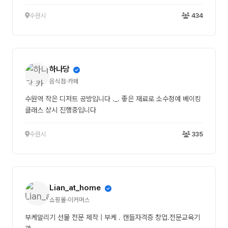
수원시
434
하나당
음식점·카페
수원역 작은 디저트 공방입니다 ._. 좋은 재료로 소수정예 베이킹
클래스 상시 진행중입니다
수원시
335
Lian_at_home
쇼핑몰·이커머스
부케말리기 선물 전문 제작 | 부케 . 캔들자격증 창업.전문교육기