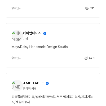
수원시
631
메이앤데이지
기타
May&Daisy Handmade Design Studio
수원시
479
J.ME TABLE
음식점·카페
앙금플라워케이크/쌀베이킹/한식디저트 떡제조기능사/제과기능
사/제빵기능사