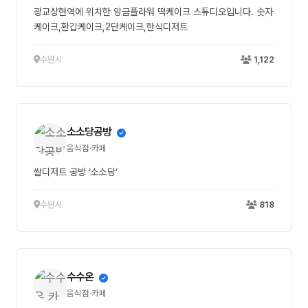
광교상현역에 위치한 앙금플라워 떡케이크 스튜디오입니다. 숫자
케이크,환갑케이크,2단케이크,한식디저트
수원시
1,122
소소당공방
음식점·카페
쌀디저트 공방 ‘소소당’
수원시
818
수수온
음식점·카페