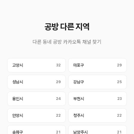
공방 다른 지역
다른 동네 공방 카카오톡 채널 찾기
고양시
32
마포구
29
성남시
29
강남구
25
용인시
24
부천시
23
안양시
22
청주시
22
송파구
21
남양주시
21