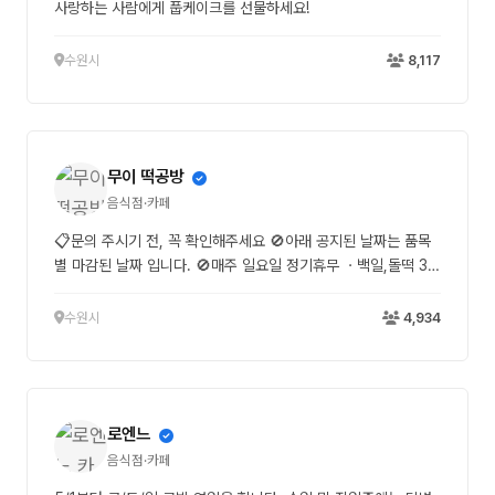
사랑하는 사람에게 풉케이크를 선물하세요!
수원시
8,117
무이 떡공방
음식점·카페
📋문의 주시기 전, 꼭 확인해주세요 🚫아래 공지된 날짜는 품목
별 마감된 날짜 입니다. 🚫매주 일요일 정기휴무 ㆍ백일,돌떡 3종
세트 (백설기,수수팥떡,송편) 4/1~4/27(월) ㆍ2구~4구 상자 답
례 4/1~4/28(화) ㆍ화과자 4/1~5/18(월) ㆍ단자 3종 (흑미,유
수원시
4,934
자,녹차) 4/1~5/1(금) ㆍ양갱 4/1~5/11(월) 📌문의,주문은 최소
1~2주전 가능합니다. (품목에 따라 조기마감 될 수 있습니다 ) 📌
상담 응대 시간 안내 작업 일정으로 인해 실시간 상담이 다소 어
려울 수 있습니다. 모든 문의는 저녁 7시 이후부터 순차적으로 답
로엔느
변드리고 있으니 이 점 양해 부탁드립니다.
음식점·카페