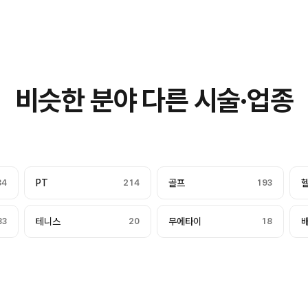
비슷한 분야 다른 시술·업종
84
PT
214
골프
193
33
테니스
20
무에타이
18