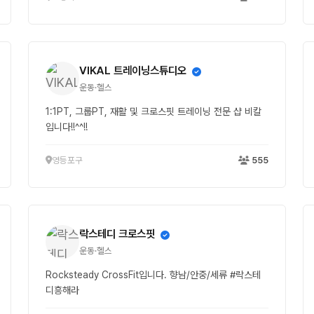
VIKAL 트레이닝스튜디오
운동·헬스
1:1PT, 그룹PT, 재활 및 크로스핏 트레이닝 전문 샵 비칼
입니다!!^^!!
영등포구
555
락스테디 크로스핏
운동·헬스
Rocksteady CrossFit입니다. 향남/안중/세류 #락스테
디흥해라