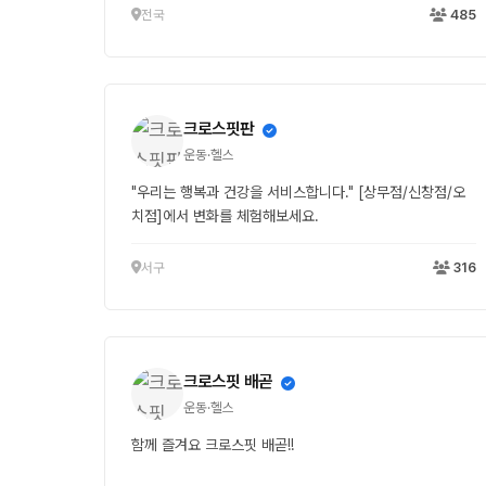
전국
485
크로스핏판
운동·헬스
"우리는 행복과 건강을 서비스합니다." [상무점/신창점/오
치점]에서 변화를 체험해보세요.
서구
316
크로스핏 배곧
운동·헬스
함께 즐겨요 크로스핏 배곧!!