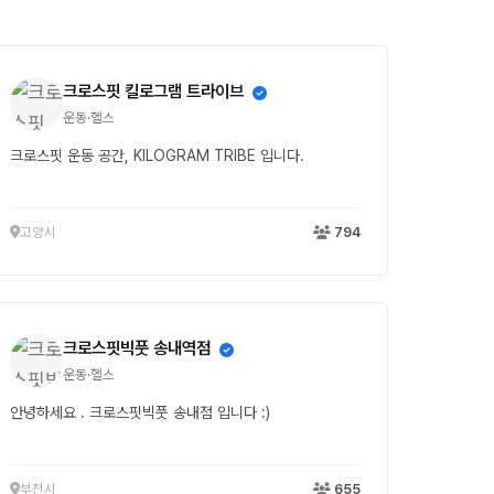
크로스핏 킬로그램 트라이브
운동·헬스
크로스핏 운동 공간, KILOGRAM TRIBE 입니다.
고양시
794
크로스핏빅풋 송내역점
운동·헬스
안녕하세요 . 크로스핏빅풋 송내점 입니다 :)
부천시
655