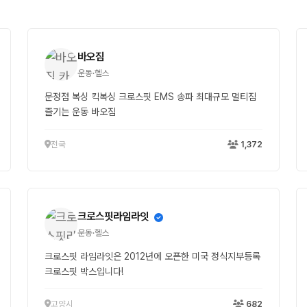
바오짐
운동·헬스
문정점 복싱 킥복싱 크로스핏 EMS 송파 최대규모 멀티짐
즐기는 운동 바오짐
전국
1,372
크로스핏라임라잇
운동·헬스
크로스핏 라임라잇은 2012년에 오픈한 미국 정식지부등록
크로스핏 박스입니다!
고양시
682