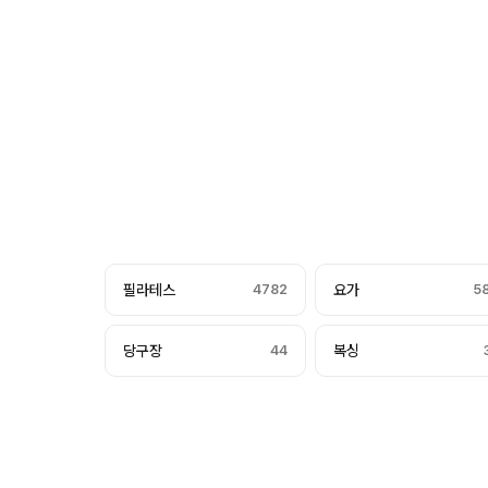
필라테스
4782
요가
5
당구장
44
복싱