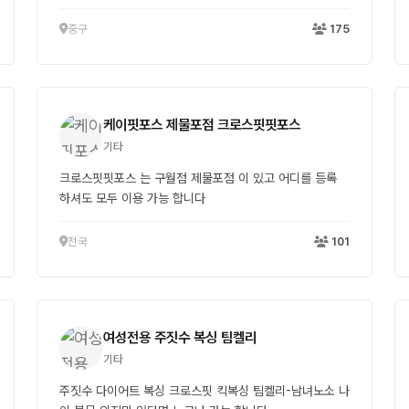
중구
175
케이핏포스 제물포점 크로스핏핏포스
기타
크로스핏핏포스 는 구월점 제물포점 이 있고 어디를 등록
하셔도 모두 이용 가능 합니다
전국
101
여성전용 주짓수 복싱 팀켈리
기타
주짓수 다이어트 복싱 크로스핏 킥복싱 팀켈리-남녀노소 나