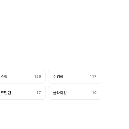
헬스장
126
수영장
117
배드민턴
17
클라이밍
10