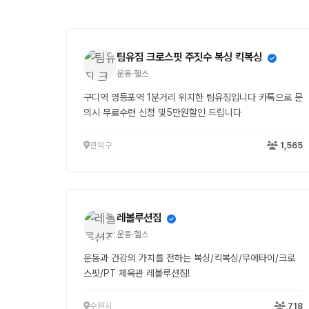
팀유짐 크로스핏 주짓수 복싱 킥복싱
운동·헬스
구디역 영등포역 1분거리 위치한 팀유짐입니다 카톡으로 문
의시 무료수련 신청 및5만원할인 드립니다
관악구
1,565
레볼루션짐
운동·헬스
운동과 건강의 가치를 전하는 복싱/킥복싱/무에타이/크로
스핏/PT 체육관 레볼루션짐!
수원시
718