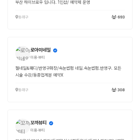
부산 하이브로우 입니다. 1인샵/ 예약제 운영
동래구
693
로아미네일
미용·뷰티
젤네일&패디/반영구화장/속눈썹펌 네일.속눈썹펌.반영구. 모든
시술 수강/동종업계분 예약X
동래구
308
꼬까뷰티
미용·뷰티