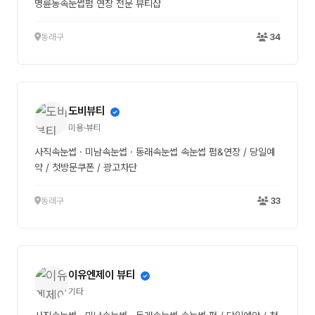
명륜동속눈썹펌 연장 전문 뷰티샵
동래구
34
도비뷰티
미용·뷰티
사직속눈썹 · 미남속눈썹 · 동래속눈썹 속눈썹 펌&연장 / 당일예
약 / 첫방문쿠폰 / 광고차단
동래구
33
이유엔제이 뷰티
기타