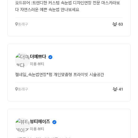
오드뮤어 :트렌디한 커스텀 속눈썹 디자인연장 전문 마스카라보
다 자연스러운 예쁜 속눈썹 만나보세요
동래구
63
더예쁘다
미용·뷰티
젤네일_속눈썹연장*펌 개인맞춤형 프라이빗 시술공간
동래구
41
뷰티헤이즈
미용·뷰티