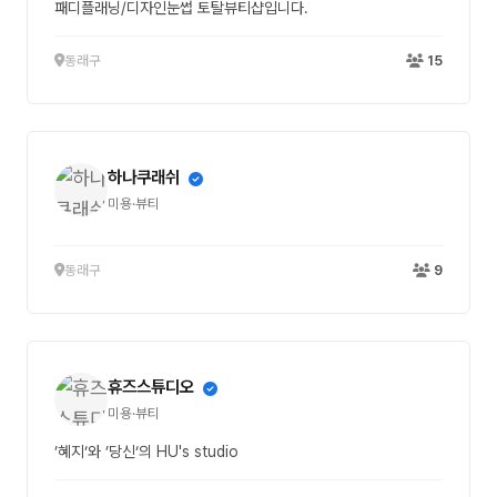
패디플래닝/디자인눈썹 토탈뷰티샵입니다.
동래구
15
하나쿠래쉬
미용·뷰티
동래구
9
휴즈스튜디오
미용·뷰티
’혜지‘와 ’당신‘의 HU's studio