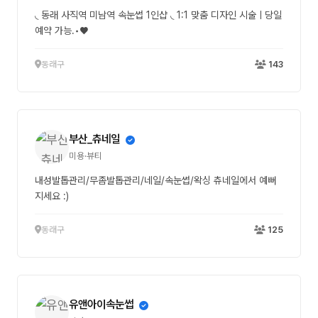
◟ 동래 사직역 미남역 속눈썹 1인샵 ◟ 1:1 맞춤 디자인 시술ㅣ당일
예약 가능.•♥
동래구
143
부산_츄네일
미용·뷰티
내성발톱관리/무좀발톱관리/네일/속눈썹/왁싱 츄네일에서 예뻐
지세요 :)
동래구
125
유앤아이속눈썹