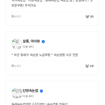
사직속눈썹 · 미남속눈썹 · 동래속눈썹 속눈썹 펌 / 당일예약 / 첫
방문쿠폰/ 주차가능
동래구
30
살롱, 아이뷰
미용·뷰티
° 부산 동래구 속눈썹 노글루펌 ° 속눈썹펌 수강 전문
동래구
28
단정속눈썹
미용·뷰티
동래속눈썹연장 /LED연장 /속눈썹펌 전문샵