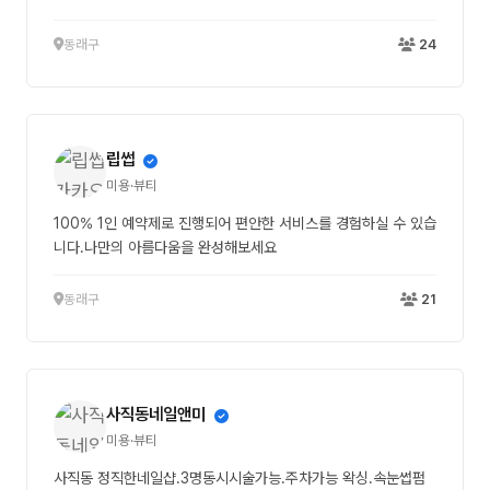
동래구
24
립썹
미용·뷰티
100% 1인 예약제로 진행되어 편안한 서비스를 경험하실 수 있습
니다.나만의 아름다움을 완성해보세요
동래구
21
사직동네일앤미
미용·뷰티
사직동 정직한네일샵.3명동시시술가능.주차가능 왁싱.속눈썹펌