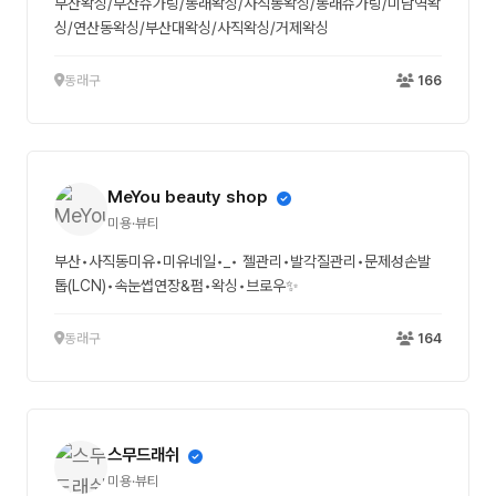
부산왁싱/부산슈가링/동래왁싱/사직동왁싱/동래슈가링/미남역왁
싱/연산동왁싱/부산대왁싱/사직왁싱/거제왁싱
동래구
166
MeYou beauty shop
미용·뷰티
부산•사직동미유•미유네일•_• 젤관리•발각질관리•문제성손발
톱(LCN)•속눈썹연장&펌•왁싱•브로우✨
동래구
164
스무드래쉬
미용·뷰티