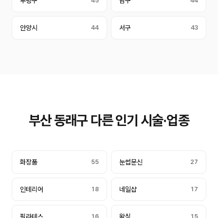
부평구
45
남구
44
안양시
44
서구
43
부산 동래구 다른 인기 시술·업종
화장품
55
눈썹문신
27
인테리어
18
네일샵
17
필라테스
16
왁싱
15