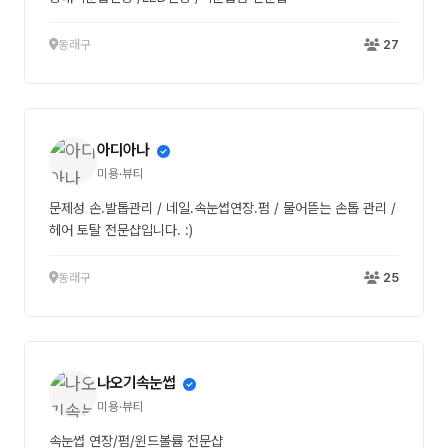
동래구
27
아디아나
미용·뷰티
문제성 손.발톱관리 / 네일.속눈썹연장.펌 / 물어뜯는 손톱 관리 /
헤어 토탈 전문샵입니다. :)
동래구
25
나오기속눈썹
미용·뷰티
속눈썹 연장/펌/윈드볼륨 전문샵