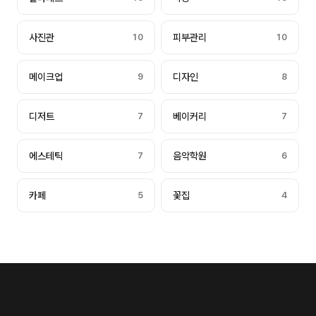
사진관
10
피부관리
10
메이크업
9
디자인
8
디저트
7
베이커리
7
에스테틱
7
음악학원
6
카페
5
꽃집
4