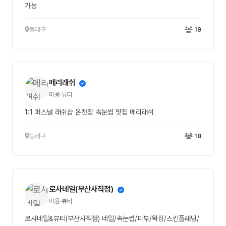
가능
동래구
19
메리래쉬
미용·뷰티
1:1 퍼스널 래쉬샵 온천장 속눈썹 맛집 메리래쉬
동래구
18
로사네일(부산사직점)
미용·뷰티
로사네일&뷰티(부산사직점) 네일/속눈썹/피부/왁싱/스킨플래닝/