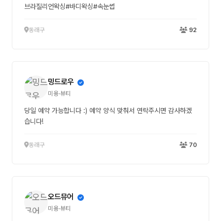
브라질리언왁싱#바디왁싱#속눈썹
동래구
92
밍드로우
미용·뷰티
당일 예약 가능합니다 :) 예약 양식 맞춰서 연락주시면 감사하겠
습니다!
동래구
70
오드뮤어
미용·뷰티