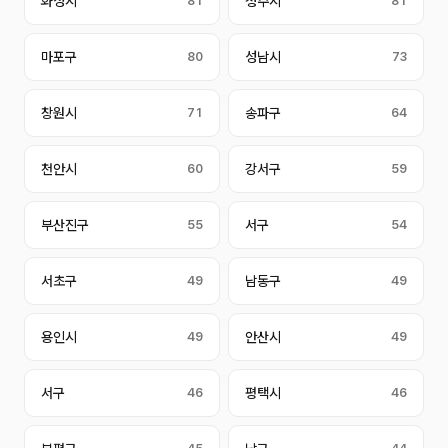
화성시
81
청주시
81
마포구
80
성남시
73
창원시
71
송파구
64
천안시
60
강서구
59
부산진구
55
서구
54
서초구
49
남동구
49
용인시
49
안산시
49
서구
46
평택시
46