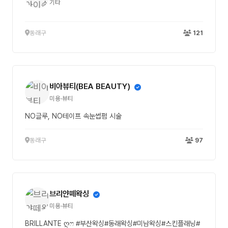
기타
동래구
121
비아뷰티(BEA BEAUTY)
미용·뷰티
NO글루, NO테이프 속눈썹펌 시술
동래구
97
브리얀떼왁싱
미용·뷰티
BRILLANTE ღෆ #부산왁싱#동래왁싱#미남왁싱#스킨플래닝#