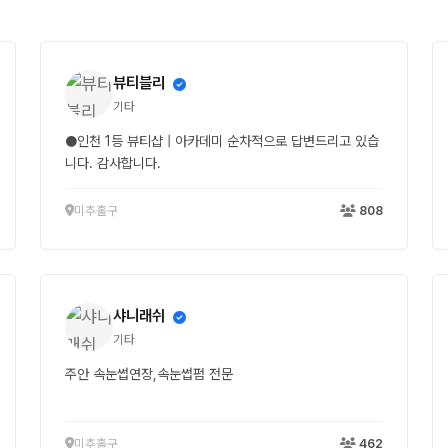
뷰티블리
기타
●인천 1등 뷰티샵 | 아카데미 순차적으로 답변드리고 있습
니다. 감사합니다.
미추홀구
808
샤니래쉬
기타
주안 속눈썹연장,속눈썹펌 전문
미추홀구
462