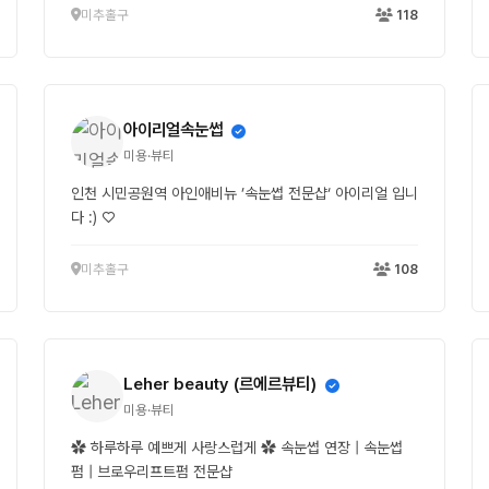
미추홀구
118
아이리얼속눈썹
미용·뷰티
인천 시민공원역 아인애비뉴 ’속눈썹 전문샵‘ 아이리얼 입니
다 :) ♡
미추홀구
108
Leher beauty (르에르뷰티)
미용·뷰티
✿ 하루하루 예쁘게 사랑스럽게 ✿ 속눈썹 연장 | 속눈썹
펌 | 브로우리프트펌 전문샵