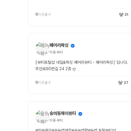
미추홀구
31
페어리왁싱
미용·뷰티
⟦뷰티토탈샵 네일&왁싱 페어리뷰티 - 페어리왁싱⟧ 입니다.
주안로90번길 24 2층 ღ
미추홀구
27
숭의동제이뷰티
미용·뷰티
#피부관리#속눈썹연장#속눈썹펌#눈썹 토탈뷰티샵 .