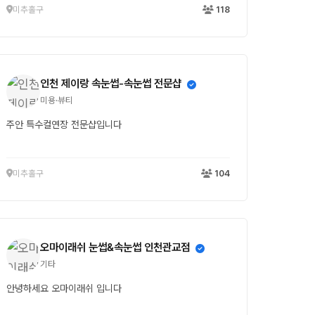
미추홀구
118
인천 제이랑 속눈썹-속눈썹 전문샵
미용·뷰티
주안 특수컬연장 전문샵입니다
미추홀구
104
오마이래쉬 눈썹&속눈썹 인천관교점
기타
안녕하세요 오마이래쉬 입니다