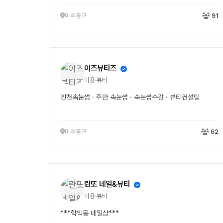
미추홀구
91
이즈뷰티즈
미용·뷰티
인천속눈썹 · 주안 속눈썹 · 속눈썹수강 · 뷰티컨설팅
미추홀구
62
란또 네일&뷰티
미용·뷰티
***학익동 네일샵***