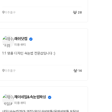
미추홀구
28
래쉬닷컴
미용·뷰티
1:1 맞춤 디자인 속눈썹 전문샵입니다 :)
미추홀구
14
채이네일&속눈썹왁싱
미용·뷰티
네일/속눈썹(파마,연장)/왁싱내성발톱/문제성발톱 토탈살