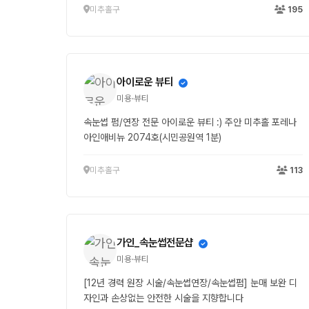
미추홀구
195
아이로운 뷰티
미용·뷰티
속눈썹 펌/연장 전문 아이로운 뷰티 :) 주안 미추홀 포레나
아인애비뉴 2074호(시민공원역 1분)
미추홀구
113
가인_속눈썹전문샵
미용·뷰티
[12년 경력 원장 시술/속눈썹연장/속눈썹펌] 눈매 보완 디
자인과 손상없는 안전한 시술을 지향합니다