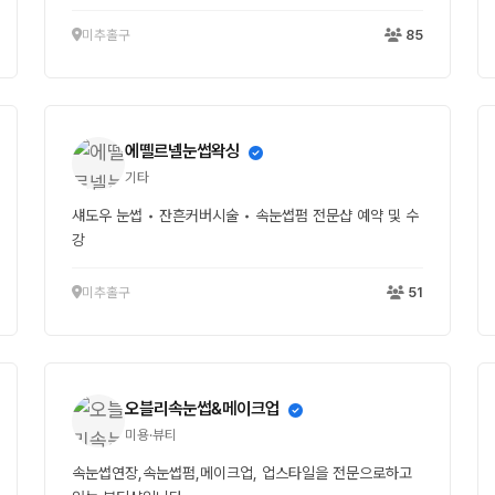
미추홀구
85
에뗄르넬눈썹왁싱
기타
섀도우 눈썹 • 잔흔커버시술 • 속눈썹펌 전문샵 예약 및 수
강
미추홀구
51
오블리속눈썹&메이크업
미용·뷰티
속눈썹연장,속눈썹펌,메이크업, 업스타일을 전문으로하고