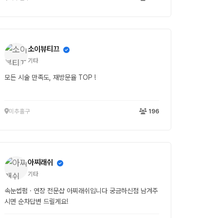
소이뷰티끄
기타
모든 시술 만족도, 재방문율 TOP !
미추홀구
196
아찌래쉬
기타
속눈썹펌 · 연장 전문샵 아찌래쉬입니다 궁금하신점 남겨주
시면 순차답변 드릴게요!