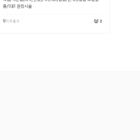
롱/1대1 원장시술
미추홀구
2