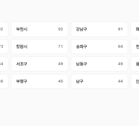
92
부천시
92
강남구
81
73
창원시
71
송파구
64
54
서초구
49
남동구
49
46
부평구
45
남구
44