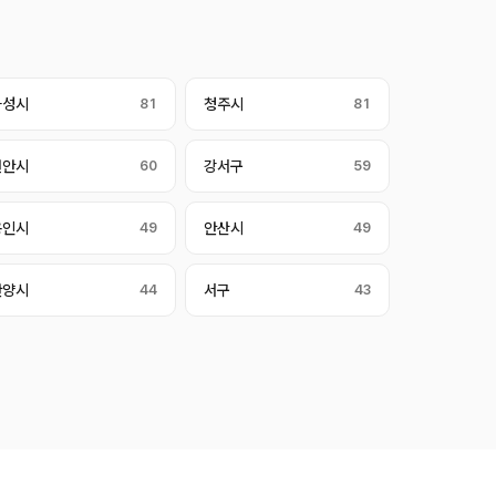
화성시
81
청주시
81
천안시
60
강서구
59
용인시
49
안산시
49
안양시
44
서구
43