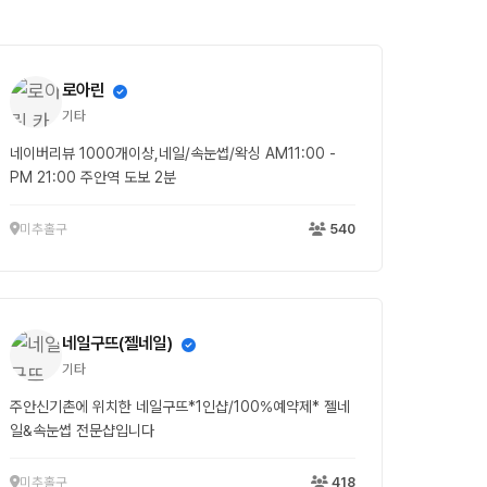
로아린
기타
네이버리뷰 1000개이상,네일/속눈썹/왁싱 AM11:00 -
PM 21:00 주안역 도보 2분
미추홀구
540
네일구뜨(젤네일)
기타
주안신기촌에 위치한 네일구뜨*1인샵/100%예약제* 젤네
일&속눈썹 전문샵입니다
미추홀구
418