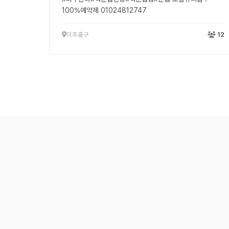
100%예약제 01024812747
미추홀구
12