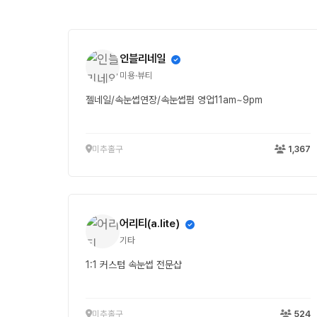
인블리네일
미용·뷰티
젤네일/속눈썹연장/속눈썹펌 영업11am~9pm
미추홀구
1,367
어리티(a.lite)
기타
1:1 커스텀 속눈썹 전문샵
미추홀구
524