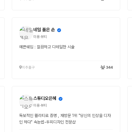
네일 품은 손
미용·뷰티
예쁜쉐입 : 깔끔하고 디테일한 시술
미추홀구
344
스튜디오은혜
미용·뷰티
독보적인 퀄리티로 증명 , 재방문 1위 "당신의 인상을 디자
인 하다" 속눈썹•두피디자인 전문샵