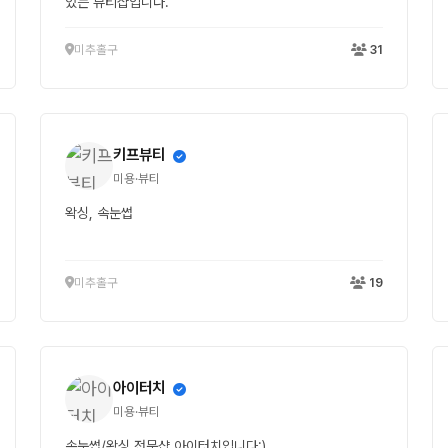
있는 뷰티샵입니다.
미추홀구
31
키프뷰티
미용·뷰티
왁싱, 속눈썹
미추홀구
19
아이터치
미용·뷰티
속눈썹/왁싱 전문샵 아이터치입니다:)