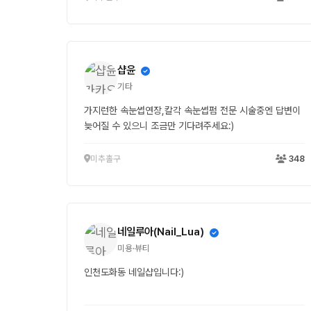
샵윤
기타
가지런한 속눈썹연장,칼각 속눈썹펌 전문 시술중엔 답변이
늦어질 수 있으니 조금만 기다려주세요:)
미추홀구
348
네일루아(Nail_Lua)
미용·뷰티
인천도화동 네일샵입니다:)