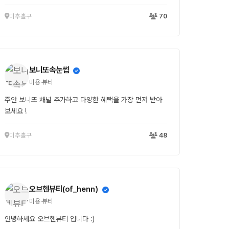
미추홀구
70
보니또속눈썹
미용·뷰티
주안 보니또 채널 추가하고 다양한 혜택을 가장 먼저 받아
보세요 !
미추홀구
48
오브헨뷰티(of_henn)
미용·뷰티
안녕하세요 오브헨뷰티 입니다 :)