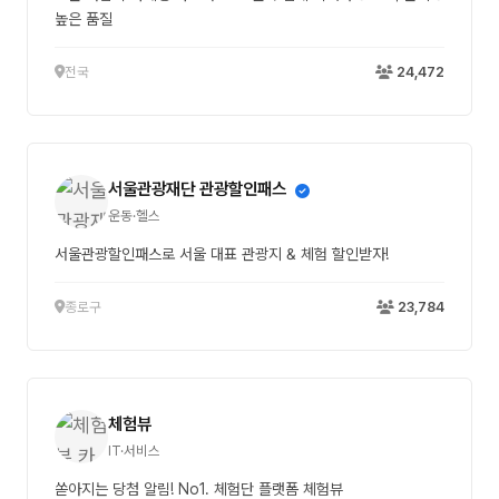
높은 품질
전국
24,472
서울관광재단 관광할인패스
운동·헬스
서울관광할인패스로 서울 대표 관광지 & 체험 할인받자!
종로구
23,784
체험뷰
IT·서비스
쏟아지는 당첨 알림! No1. 체험단 플랫폼 체험뷰