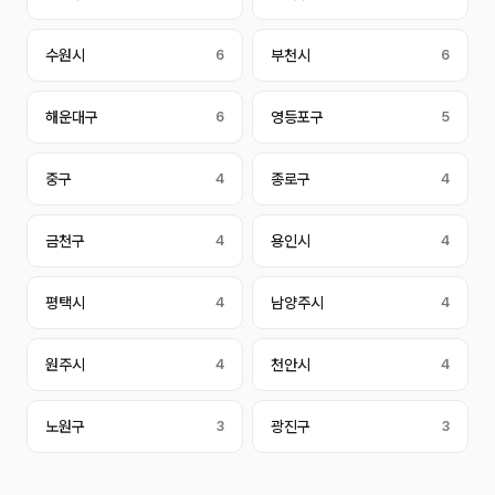
수원시
6
부천시
6
해운대구
6
영등포구
5
중구
4
종로구
4
금천구
4
용인시
4
평택시
4
남양주시
4
원주시
4
천안시
4
노원구
3
광진구
3