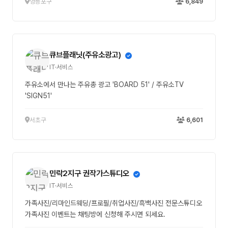
영등포구
6,849
큐브플래닛(주유소광고)
IT·서비스
주유소에서 만나는 주유총 광고 'BOARD 51' / 주유소TV
'SIGN51'
서초구
6,601
민락2지구 권작가스튜디오
IT·서비스
가족사진/리마인드웨딩/프로필/취업사진/흑백사진 전문스튜디오
가족사진 이벤트는 채팅방에 신청해 주시면 되세요.