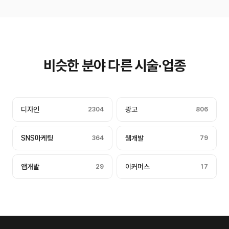
비슷한 분야 다른 시술·업종
디자인
2304
광고
806
SNS마케팅
364
웹개발
79
앱개발
29
이커머스
17