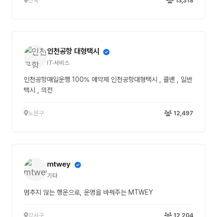
전국
13,318
인천공항 대형택시
IT·서비스
인천공항매일운행 100% 예약제 인천공항대형택시 , 콜밴 , 일반
택시 , 의전
노원구
12,497
mtwey
기타
멈추지 않는 행운으로, 운명을 바꿔주는 MTWEY
강서구
12,204