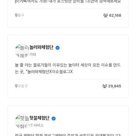
pc카톡에서도 가능! 내가 포스팅한 순위를 1초만에 검색해보세요
중구
62,168
놀러와체험단
기타
놀 줄 아는 블로거들의 이유있는 놀이터 세상의 모든 이슈를 만드
는 곳, "놀러와체험단X이슈블로그X
구로구
29,845
핫블체험단
IT·서비스
전국 체험단,핫블,블로그체험단 주말과 공휴일은 응대불가입니다